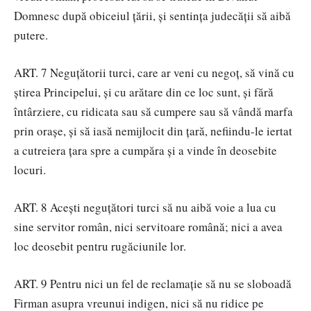
Domnesc după obiceiul ţării, şi sentinţa judecăţii să aibă
putere.
ART. 7 Neguţătorii turci, care ar veni cu negoţ, să vină cu
ştirea Principelui, şi cu arătare din ce loc sunt, şi fără
întârziere, cu ridicata sau să cumpere sau să vândă marfa
prin oraşe, şi să iasă nemijlocit din ţară, nefiindu-le iertat
a cutreiera ţara spre a cumpăra şi a vinde în deosebite
locuri.
ART. 8 Aceşti neguţători turci să nu aibă voie a lua cu
sine servitor român, nici servitoare română; nici a avea
loc deosebit pentru rugăciunile lor.
ART. 9 Pentru nici un fel de reclamaţie să nu se sloboadă
Firman asupra vreunui indigen, nici să nu ridice pe