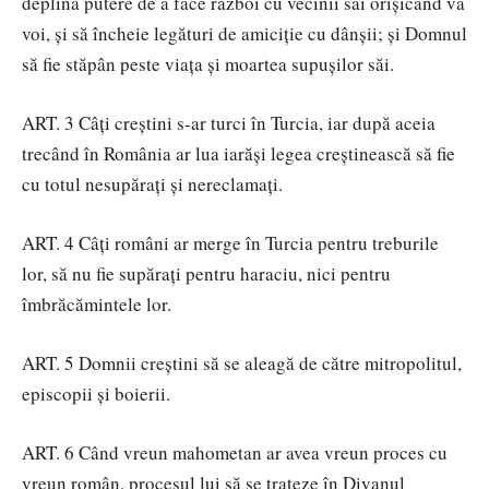
deplină putere de a face război cu vecinii săi orişicând va
voi, şi să încheie legături de amiciţie cu dânşii; şi Domnul
să fie stăpân peste viaţa şi moartea supuşilor săi.
ART. 3 Câţi creştini s-ar turci în Turcia, iar după aceia
trecând în România ar lua iarăşi legea creştinească să fie
cu totul nesupăraţi şi nereclamaţi.
ART. 4 Câţi români ar merge în Turcia pentru treburile
lor, să nu fie supăraţi pentru haraciu, nici pentru
îmbrăcămintele lor.
ART. 5 Domnii creştini să se aleagă de către mitropolitul,
episcopii şi boierii.
ART. 6 Când vreun mahometan ar avea vreun proces cu
vreun român, procesul lui să se trateze în Divanul