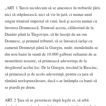
„ART. 1 Turcii nicidecum să se amestece în treburile ţării,
nici să stăpânească, nici să vie în ţară, ci numai unul
singur trimisul imperial să vină, însă şi acesta numai cu
învoirea Domnească. Trimisul acesta, călătorind de la
Dunăre până la Târgovişte, să fie însoţit de un om
Domnesc, şi primind tributul, să se întoarcă iarăşi cu
oamenii Domneşti până la Giurgiu, unde, numărându-se
din nou banii în sumă de 10.000 galbeni sultanini de ai
monetăriei noastre, să primească adeverinţa de la
dregătorul acelui loc. De la Giurgiu, trecând la Rusciuc,
să primească şi de acolo adeverinţă, pentru ca ţara să
rămână nerăspunzătoare, dacă s-ar întâmpla ca banii să
se piardă pe drum.
ART. 2 Ţara să se guverneze după legile ei, să aibă