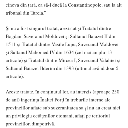
cineva din ţară, ca să-l ducă la Constantinopole, sau la alt
tribunal din Turcia.”
Şi nu a fost singurul tratat, a existat şi Tratatul dintre
Bogdan, Suveranul Moldovei şi Sultanul Baiazet II din
1511 şi Tratatul dintre Vasile Lupu, Suveranul Moldovei
şi Sultanul Mahomed IV din 1634 (cel mai amplu-13
articole) şi Tratatul dintre Mircea I, Suveranul Valahiei şi
Sultanul Baiazet Ilderim din 1393 (ultimul având doar 5
articole).
Aceste tratate, în conţinutul lor, au interzis (aproape 250
de ani) ingerinţa Înaltei Porţi în treburile interne ale
provinciilor aflate sub suzeranitatea sa şi nu au creat nici
un privilegiu cetăţenilor otomani, aflaţi pe teritoriul
provinciilor, dimpotrivă.