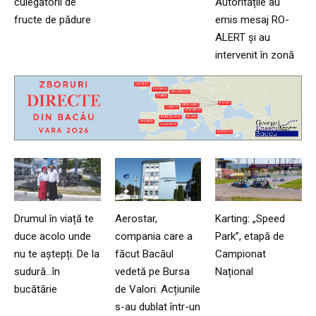
culegătorii de
Autoritățile au
fructe de pădure
emis mesaj RO-
ALERT și au
intervenit în zonă
Drumul în viață te
Aerostar,
Karting: „Speed
duce acolo unde
compania care a
Park”, etapă de
nu te aștepți. De la
făcut Bacăul
Campionat
sudură…în
vedetă pe Bursa
Național
bucătărie
de Valori. Acțiunile
s-au dublat într-un