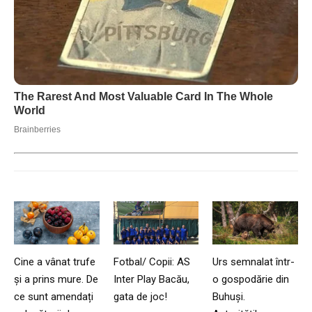
Cine a vânat trufe
Fotbal/ Copii: AS
Urs semnalat într-
și a prins mure. De
Inter Play Bacău,
o gospodărie din
ce sunt amendați
gata de joc!
Buhuși.