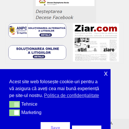
x
Acest site web folosește cookie-uri pentru a
vă asigura că aveți cea mai bună experiență
pe site-ul nostru.
Politica de confidențialitate
Tehnice
Tehnice
Marketing
Marketing
© Deșteptarea - unicul ziar tipărit din Bacău,
Save