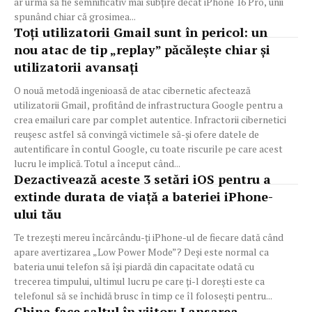
ar urma să fie semnificativ mai subțire decât iPhone 16 Pro, unii
spunând chiar că grosimea...
Toți utilizatorii Gmail sunt în pericol: un
nou atac de tip „replay” păcălește chiar și
utilizatorii avansați
O nouă metodă ingenioasă de atac cibernetic afectează
utilizatorii Gmail, profitând de infrastructura Google pentru a
crea emailuri care par complet autentice. Infractorii cibernetici
reușesc astfel să convingă victimele să-și ofere datele de
autentificare în contul Google, cu toate riscurile pe care acest
lucru le implică. Totul a început când...
Dezactivează aceste 3 setări iOS pentru a
extinde durata de viață a bateriei iPhone-
ului tău
Te trezești mereu încărcându-ți iPhone-ul de fiecare dată când
apare avertizarea „Low Power Mode”? Deși este normal ca
bateria unui telefon să își piardă din capacitate odată cu
trecerea timpului, ultimul lucru pe care ți-l dorești este ca
telefonul să se închidă brusc în timp ce îl folosești pentru...
China face saltul în viitor: Lansarea