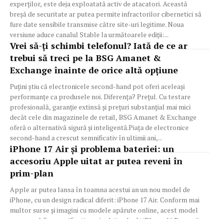
experților, este deja exploatată activ de atacatori. Această
breșă de securitate ar putea permite infractorilor cibernetici să
fure date sensibile transmise către site-uri legitime. Noua
versiune aduce canalul Stable la următoarele ediții:...
Vrei să-ți schimbi telefonul? Iată de ce ar
trebui să treci pe la BSG Amanet &
Exchange înainte de orice altă opțiune
Puțini știu că electronicele second-hand pot oferi aceleași
performanțe ca produsele noi. Diferența? Prețul. Cu testare
profesională, garanție extinsă și prețuri substanțial mai mici
decât cele din magazinele de retail, BSG Amanet & Exchange
oferă o alternativă sigură și inteligentă.Piața de electronice
second-hand a crescut semnificativ în ultimii ani,...
iPhone 17 Air și problema bateriei: un
accesoriu Apple uitat ar putea reveni în
prim-plan
Apple ar putea lansa în toamna acestui an un nou model de
iPhone, cu un design radical diferit: iPhone 17 Air. Conform mai
multor surse și imagini cu modele apărute online, acest model