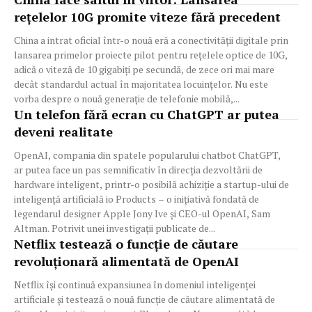
rețelelor 10G promite viteze fără precedent
China a intrat oficial într-o nouă eră a conectivității digitale prin
lansarea primelor proiecte pilot pentru rețelele optice de 10G,
adică o viteză de 10 gigabiți pe secundă, de zece ori mai mare
decât standardul actual în majoritatea locuințelor. Nu este
vorba despre o nouă generație de telefonie mobilă,...
Un telefon fără ecran cu ChatGPT ar putea
deveni realitate
OpenAI, compania din spatele popularului chatbot ChatGPT,
ar putea face un pas semnificativ în direcția dezvoltării de
hardware inteligent, printr-o posibilă achiziție a startup-ului de
inteligență artificială io Products – o inițiativă fondată de
legendarul designer Apple Jony Ive și CEO-ul OpenAI, Sam
Altman. Potrivit unei investigații publicate de...
Netflix testează o funcție de căutare
revoluționară alimentată de OpenAI
Netflix își continuă expansiunea în domeniul inteligenței
artificiale și testează o nouă funcție de căutare alimentată de