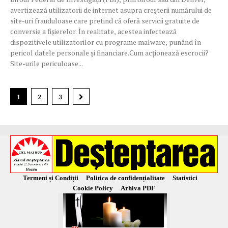
avertizează utilizatorii de internet asupra creșterii numărului de
site-uri frauduloase care pretind că oferă servicii gratuite de
conversie a fișierelor. În realitate, acestea infectează
dispozitivele utilizatorilor cu programe malware, punând în
pericol datele personale și financiare.Cum acționează escrocii?
Site-urile periculoase...
1
2
3
Termeni și Condiții
Politica de confidențialitate
Statistici
Cookie Policy
Arhiva PDF