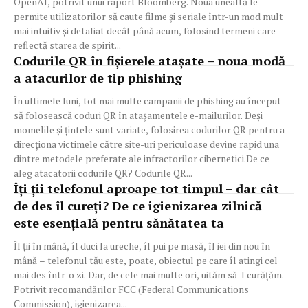
OpenAI, potrivit unui raport Bloomberg. Noua unealtă le
permite utilizatorilor să caute filme și seriale într-un mod mult
mai intuitiv și detaliat decât până acum, folosind termeni care
reflectă starea de spirit...
Codurile QR în fișierele atașate – noua modă
a atacurilor de tip phishing
În ultimele luni, tot mai multe campanii de phishing au început
să folosească coduri QR în atașamentele e-mailurilor. Deși
momelile și țintele sunt variate, folosirea codurilor QR pentru a
direcționa victimele către site-uri periculoase devine rapid una
dintre metodele preferate ale infractorilor cibernetici.De ce
aleg atacatorii codurile QR? Codurile QR...
Îți ții telefonul aproape tot timpul – dar cât
de des îl cureți? De ce igienizarea zilnică
este esențială pentru sănătatea ta
Îl ții în mână, îl duci la ureche, îl pui pe masă, îl iei din nou în
mână – telefonul tău este, poate, obiectul pe care îl atingi cel
mai des într-o zi. Dar, de cele mai multe ori, uităm să-l curățăm.
Potrivit recomandărilor FCC (Federal Communications
Commission), igienizarea...