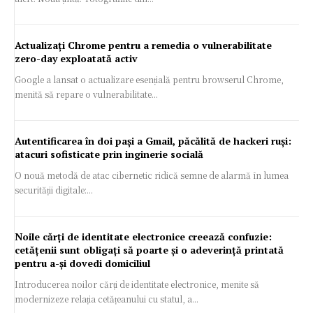
Actualizați Chrome pentru a remedia o vulnerabilitate
zero-day exploatată activ
Google a lansat o actualizare esențială pentru browserul Chrome,
menită să repare o vulnerabilitate...
Autentificarea în doi pași a Gmail, păcălită de hackeri ruși:
atacuri sofisticate prin inginerie socială
O nouă metodă de atac cibernetic ridică semne de alarmă în lumea
securității digitale:...
Noile cărți de identitate electronice creează confuzie:
cetățenii sunt obligați să poarte și o adeverință printată
pentru a-și dovedi domiciliul
Introducerea noilor cărți de identitate electronice, menite să
modernizeze relația cetățeanului cu statul, a...