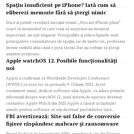
Spațiu insuficient pe iPhone? Iată cum să
eliberezi memorie fără să ștergi nimic
Dacă ai primit vreodată mesajul temut „Stocare iPhone plină”
exact în momentul în care voiai să surprinzi un moment
important, nu ești singurul. Fotografiile și videoclipurile sunt
principalele consumatoare de spațiu, iar de multe ori, problema
devine vizibilă abia când e prea târziu. Dar nu trebuie să ștergi
amintiri prețioase...
Apple watchOS 12. Posibile funcționalități
noi
Apple a confirmat că Worldwide Developer Conference
(WWDC) va avea loc în perioada 9-13 iunie 2025. Acest
eveniment anual, dedicat software-ului Apple, va aduce primele
informații despre watchOS 12, noul sistem de operare destinat
ceasurilor Apple Watch din 2025.Apple a lansat actualizări
anuale pentru software-ul său destinat purtabilelor încă...
FBI avertizează: Site-uri false de conversie
fișiere răspândesc malware și ransomware
Biroul Federal de Investigații (FBI), prin biroul său din Denver,