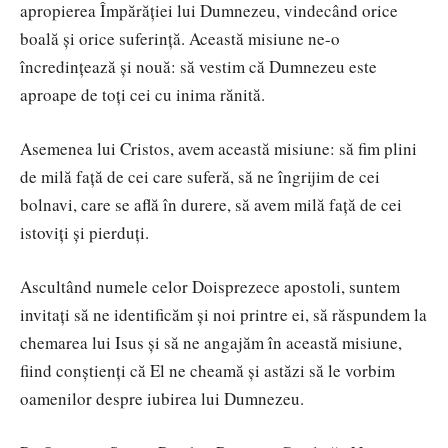
apropierea Împărăției lui Dumnezeu, vindecând orice
boală și orice suferință. Această misiune ne-o
încredințează și nouă: să vestim că Dumnezeu este
aproape de toți cei cu inima rănită.
Asemenea lui Cristos, avem această misiune: să fim plini
de milă față de cei care suferă, să ne îngrijim de cei
bolnavi, care se află în durere, să avem milă față de cei
istoviți și pierduți.
Ascultând numele celor Doisprezece apostoli, suntem
invitați să ne identificăm și noi printre ei, să răspundem la
chemarea lui Isus și să ne angajăm în această misiune,
fiind conștienți că El ne cheamă și astăzi să le vorbim
oamenilor despre iubirea lui Dumnezeu.