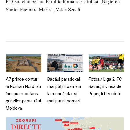
Pr. Octavian Sescu, Parohia Romano-Catolică „Nașterea
Sfintei Fecioare Maria”, Valea Seacă
A7 prinde contur
Bacăul paradoxal:
Fotbal/ Liga 2: FC
la Roman Nord: au
mai puțini oameni
Bacău, învinsă de
început montarea
la muncă, dar și
Popești Leordeni
grinzilor peste râul
mai puțini șomeri
Moldova