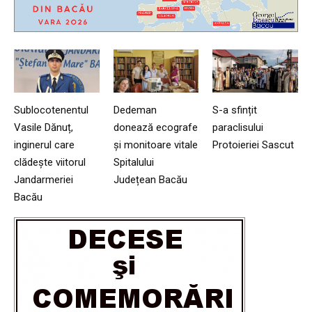
Sublocotenentul
Dedeman
S-a sfințit
Vasile Dănuț,
donează ecografe
paraclisului
inginerul care
și monitoare vitale
Protoieriei Sascut
clădește viitorul
Spitalului
Jandarmeriei
Județean Bacău
Bacău