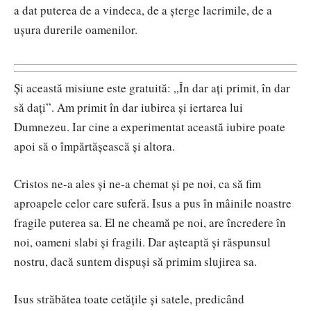
a dat puterea de a vindeca, de a șterge lacrimile, de a
ușura durerile oamenilor.
Și această misiune este gratuită: „În dar ați primit, în dar
să dați”. Am primit în dar iubirea și iertarea lui
Dumnezeu. Iar cine a experimentat această iubire poate
apoi să o împărtășească și altora.
Cristos ne-a ales și ne-a chemat și pe noi, ca să fim
aproapele celor care suferă. Isus a pus în mâinile noastre
fragile puterea sa. El ne cheamă pe noi, are încredere în
noi, oameni slabi și fragili. Dar așteaptă și răspunsul
nostru, dacă suntem dispuși să primim slujirea sa.
Isus străbătea toate cetățile și satele, predicând