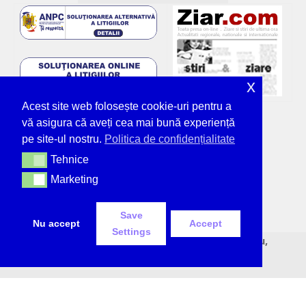
x
Acest site web folosește cookie-uri pentru a
vă asigura că aveți cea mai bună experiență
pe site-ul nostru.
Politica de confidențialitate
Tehnice
Tehnice
Marketing
Marketing
Save
Nu accept
Accept
Settings
© Deșteptarea - unicul ziar tipărit din Bacău,
neîntrerupt, de 36 de ani.