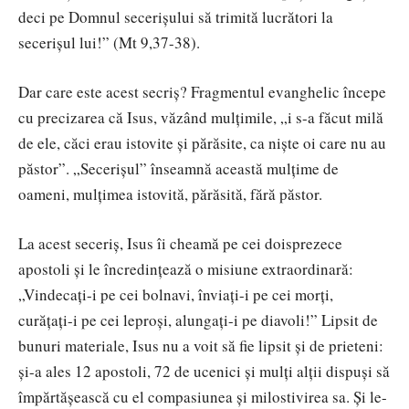
deci pe Domnul secerişului să trimită lucrători la
secerişul lui!” (Mt 9,37-38).
Dar care este acest secriș? Fragmentul evanghelic începe
cu precizarea că Isus, văzând mulțimile, „i s-a făcut milă
de ele, căci erau istovite şi părăsite, ca nişte oi care nu au
păstor”. „Secerișul” înseamnă această mulțime de
oameni, mulțimea istovită, părăsită, fără păstor.
La acest seceriș, Isus îi cheamă pe cei doisprezece
apostoli și le încredințează o misiune extraordinară:
„Vindecaţi-i pe cei bolnavi, înviaţi-i pe cei morţi,
curăţaţi-i pe cei leproşi, alungaţi-i pe diavoli!” Lipsit de
bunuri materiale, Isus nu a voit să fie lipsit și de prieteni:
și-a ales 12 apostoli, 72 de ucenici și mulți alții dispuși să
împărtășească cu el compasiunea și milostivirea sa. Și le-