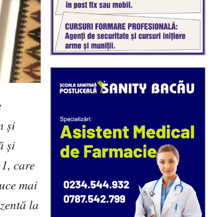
e
n și
ă și
 1, care
duce mai
ezentă la