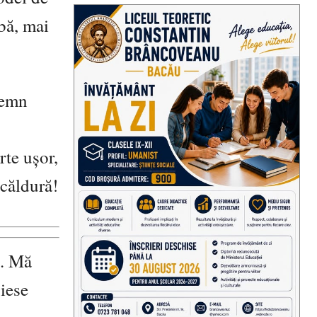
bă, mai
demn
rte ușor,
 căldură!
e. Mă
iese