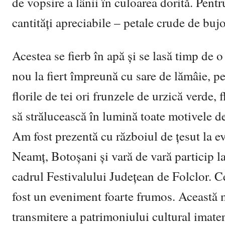
de vopsire a lânii în culoarea dorită. Pent
cantități apreciabile – petale crude de bujo
Acestea se fierb în apă și se lasă timp de o
nou la fiert împreună cu sare de lămâie, pe
florile de tei ori frunzele de urzică verde, 
să strălucească în lumină toate motivele d
Am fost prezentă cu războiul de țesut la e
Neamț, Botoșani și vară de vară particip l
cadrul Festivalului Județean de Folclor. 
fost un eveniment foarte frumos. Această 
transmitere a patrimoniului cultural imater