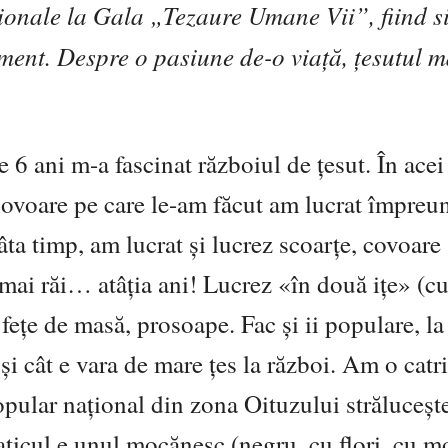
aționale la Gala „Tezaure Umane Vii”, fiind 
ment. Despre o pasiune de-o viață, țesutul 
 6 ani m-a fascinat războiul de țesut. În acei 
e covoare pe care le-am făcut am lucrat împreu
ta timp, am lucrat și lucrez scoarțe, covoare
 mai răi… atâția ani! Lucrez «în două ițe» (c
c fețe de masă, prosoape. Fac și ii populare, la
i cât e vara de mare țes la război. Am o catr
ular național din zona Oituzului strălucește
 baticul e unul mocănesc (negru, cu flori, cu 