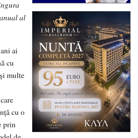
singura
manual al
ani ai
nă cu
 și multe
u
 care
ință cu o
 prin
model de