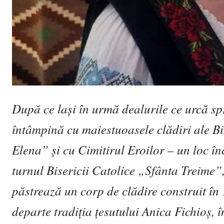
După ce lași în urmă dealurile ce urcă spr
întâmpină cu maiestuoasele clădiri ale Bi
Elena” și cu Cimitirul Eroilor – un loc înc
turnul Bisericii Catolice „Sfânta Treime”
păstrează un corp de clădire construit în
departe tradiția țesutului Anica Fichioș, 