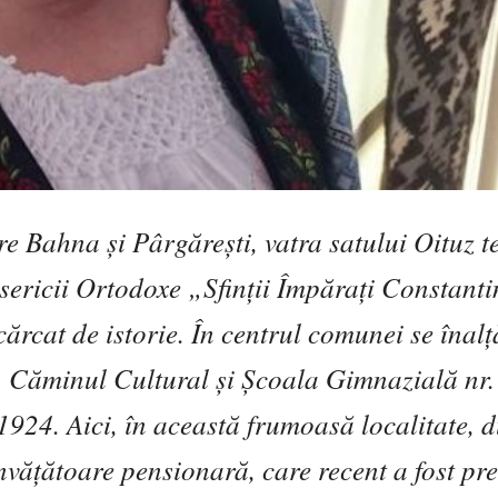
e Bahna și Pârgărești, vatra satului Oituz t
sericii Ortodoxe „Sfinții Împărați Constanti
ărcat de istorie. În centrul comunei se înalț
, Căminul Cultural și Școala Gimnazială nr.
 1924. Aici, în această frumoasă localitate, 
învățătoare pensionară, care recent a fost pr