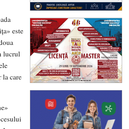
oada
ița» este
 doua
n lucrul
ele
 la care
ne»
ocesului