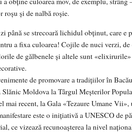
ru a obține culoarea mov, de exemplu, strâng 
r roșu și de nalbă roșie.
 zi până se strecoară lichidul obținut, care e 
ntru a fixa culoarea! Cojile de nuci verzi, de
florile de gălbenele și altele sunt «elixirurile»
ecorative.
venimente de promovare a tradițiilor în Bacău
a Slănic Moldova la Târgul Meșterilor Popula
Cel mai recent, la Gala «Tezaure Umane Vii»,
manifestare este o inițiativă a UNESCO de păs
ial, ce vizează recunoașterea la nivel naționa