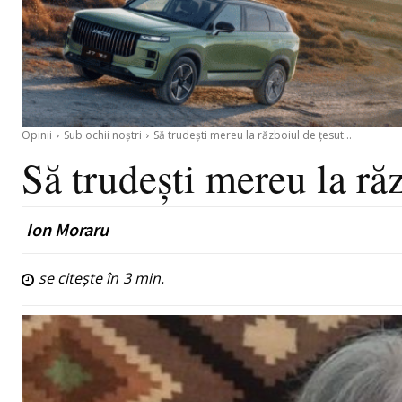
Opinii
Sub ochii noștri
Să trudești mereu la războiul de țesut…
Să trudești mereu la r
Ion Moraru
se citește în
3
min.