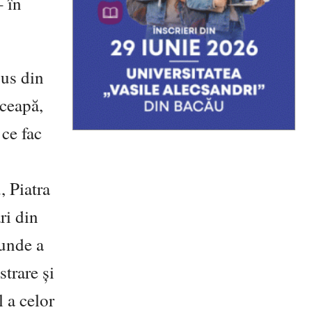
– în
pus din
 ceapă,
 ce fac
, Piatra
ri din
 unde a
trare și
l a celor