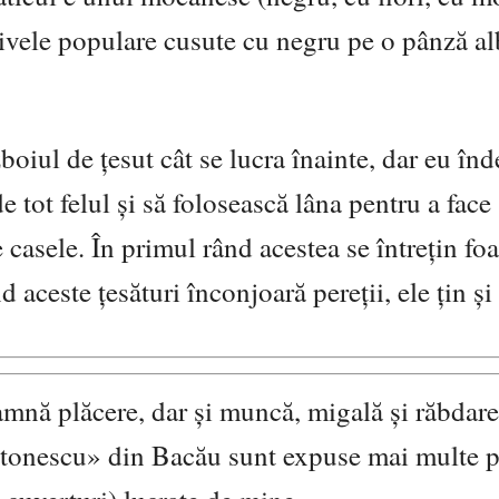
tivele populare cusute cu negru pe o pânză al
boiul de țesut cât se lucra înainte, dar eu în
e tot felul și să folosească lâna pentru a face
 casele. În primul rând acestea se întrețin foa
aceste țesături înconjoară pereții, ele țin și
eamnă plăcere, dar și muncă, migală și răbdar
tonescu» din Bacău sunt expuse mai multe p