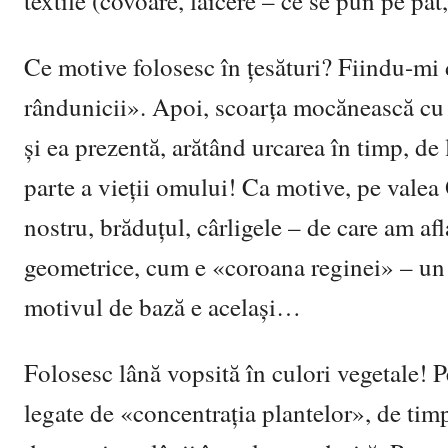
textile (covoare, lăicere – ce se pun pe pat
Ce motive folosesc în țesături? Fiindu-mi
rândunicii». Apoi, scoarța mocănească cu mu
și ea prezentă, arătând urcarea în timp, de 
parte a vieții omului! Ca motive, pe valea
nostru, brăduțul, cârligele – de care am af
geometrice, cum e «coroana reginei» – un 
motivul de bază e același…
Folosesc lână vopsită în culori vegetale! P
legate de «concentrația plantelor», de timp