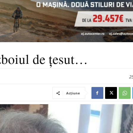
ăzboiul de țesut…
25
Acțiune