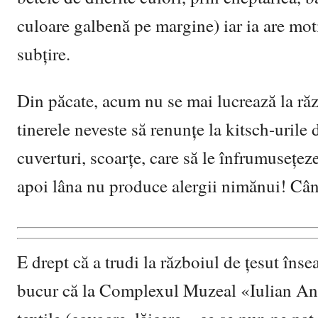
culoare galbenă pe margine) iar ia are mo
subțire.
Din păcate, acum nu se mai lucrează la răz
tinerele neveste să renunțe la kitsch-urile d
cuverturi, scoarțe, care să le înfrumusețeze
apoi lâna nu produce alergii nimănui! Când 
E drept că a trudi la războiul de țesut îns
bucur că la Complexul Muzeal «Iulian An