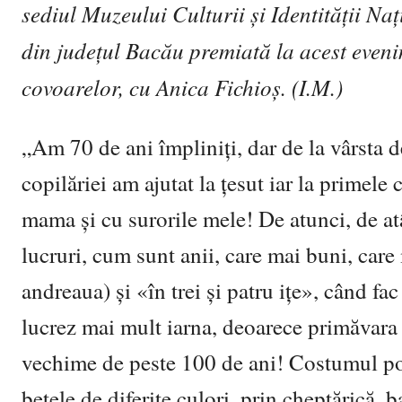
sediul Muzeului Culturii și Identității N
din județul Bacău premiată la acest eveni
covoarelor, cu Anica Fichioș. (I.M.)
„Am 70 de ani împliniți, dar de la vârsta de
copilăriei am ajutat la țesut iar la primel
mama și cu surorile mele! De atunci, de atâ
lucruri, cum sunt anii, care mai buni, care
andreaua) și «în trei și patru ițe», când fa
lucrez mai mult iarna, deoarece primăvara ș
vechime de peste 100 de ani! Costumul pop
betele de diferite culori, prin cheptărică,