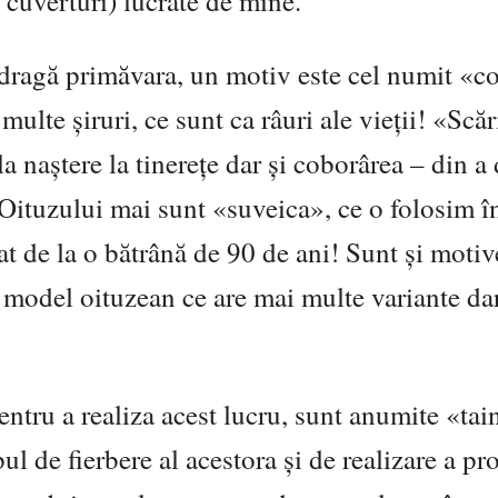
, cuverturi) lucrate de mine.
 dragă primăvara, un motiv este cel numit «c
lte șiruri, ce sunt ca râuri ale vieții! «Scăr
la naștere la tinerețe dar și coborârea – din a
 Oituzului mai sunt «suveica», ce o folosim î
lat de la o bătrână de 90 de ani! Sunt și motiv
model oituzean ce are mai multe variante dar
entru a realiza acest lucru, sunt anumite «tai
ul de fierbere al acestora și de realizare a pr