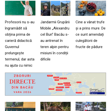
Profesorii nu s-au
Jandarmii Grupării
Cine a vânat trufe
îngramădit să
Mobile „Alexandru
și a prins mure. De
obțina prima de
cel Bun” Bacău s-
ce sunt amendați
carieră didactică.
au antrenat în
culegătorii de
Guvernul
teren alpin pentru
fructe de pădure
prelungește
misiuni în condiții
termenul, dar asta
dificile
nu ajuta cu nimic