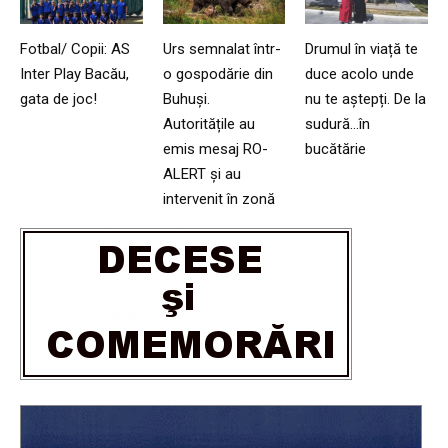
Fotbal/ Copii: AS
Urs semnalat într-
Drumul în viață te
Inter Play Bacău,
o gospodărie din
duce acolo unde
gata de joc!
Buhuși.
nu te aștepți. De la
Autoritățile au
sudură…în
emis mesaj RO-
bucătărie
ALERT și au
intervenit în zonă