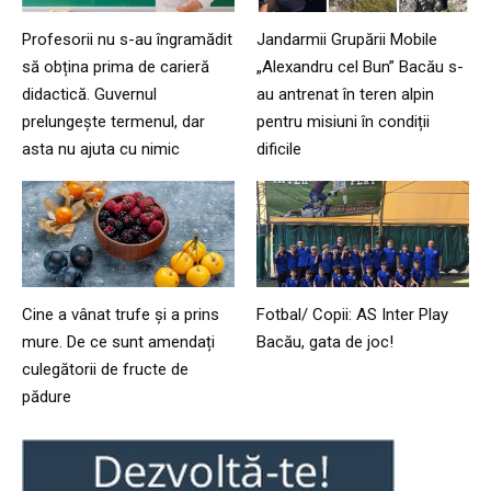
Profesorii nu s-au îngramădit
Jandarmii Grupării Mobile
să obțina prima de carieră
„Alexandru cel Bun” Bacău s-
didactică. Guvernul
au antrenat în teren alpin
prelungește termenul, dar
pentru misiuni în condiții
asta nu ajuta cu nimic
dificile
Cine a vânat trufe și a prins
Fotbal/ Copii: AS Inter Play
mure. De ce sunt amendați
Bacău, gata de joc!
culegătorii de fructe de
pădure