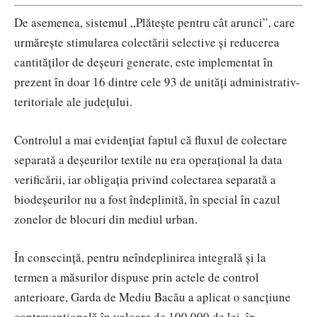
De asemenea, sistemul „Plătește pentru cât arunci”, care
urmărește stimularea colectării selective și reducerea
cantităților de deșeuri generate, este implementat în
prezent în doar 16 dintre cele 93 de unități administrativ-
teritoriale ale județului.
Controlul a mai evidențiat faptul că fluxul de colectare
separată a deșeurilor textile nu era operațional la data
verificării, iar obligația privind colectarea separată a
biodeșeurilor nu a fost îndeplinită, în special în cazul
zonelor de blocuri din mediul urban.
În consecință, pentru neîndeplinirea integrală și la
termen a măsurilor dispuse prin actele de control
anterioare, Garda de Mediu Bacău a aplicat o sancțiune
contravențională în valoare de 100.000 de lei, în