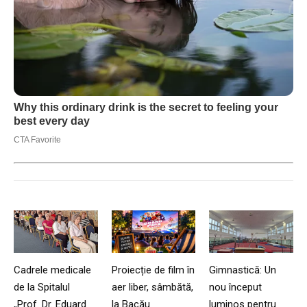
Cadrele medicale
Proiecție de film în
Gimnastică: Un
de la Spitalul
aer liber, sâmbătă,
nou început
„Prof. Dr. Eduard
la Bacău
luminos pentru