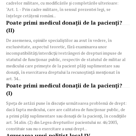
cadrelor militare, cu modificările şi completările ulterioare:
"Art. 1. - Prin cadre militare, în sensul prezentei legi, se
înţelege cetăţenii români...
Poate primi medicul donații de la pacienți?
(II)
De asemenea, opiniile specialiştilor au avut în vedere, în
exclusivitate, aspectul teoretic, fără examinarea unor
incompatibilităţi/interdicţii/restrângeri de drepturi impuse de
statutul de funcţionar public, respectiv de statutul de militar al
medicului care primeşte de la pacient plăţi suplimentare sau
donaţii, în exercitarea dreptului la recunoştinţă menţionat în
art. 34...
Poate primi medicul donații de la pacienți?
(I)
Speța de astăzi pune în discuție următoarea problemă de drept:
dacă fapta medicului, care are calitatea de funcţionar public, de
a primi plăţi suplimentare sau donaţii de la pacienţi, în condiţiile
art. 34 alin. (2) din Legea drepturilor pacientului nr. 46/2003,
constituie sau nu o exercitare a unui drept...
Agresarea unui polițist local IV