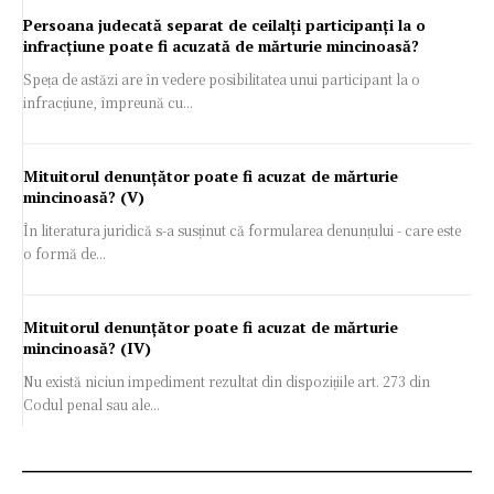
Persoana judecată separat de ceilalți participanți la o
infracțiune poate fi acuzată de mărturie mincinoasă?
Speța de astăzi are în vedere posibilitatea unui participant la o
infracțiune, împreună cu...
Mituitorul denunțător poate fi acuzat de mărturie
mincinoasă? (V)
În literatura juridică s-a susținut că formularea denunțului - care este
o formă de...
Mituitorul denunțător poate fi acuzat de mărturie
mincinoasă? (IV)
Nu există niciun impediment rezultat din dispozițiile art. 273 din
Codul penal sau ale...