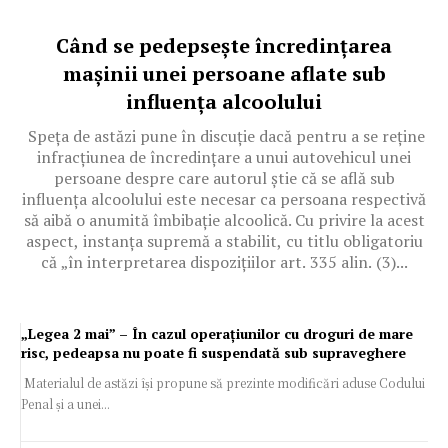
Când se pedepsește încredințarea
mașinii unei persoane aflate sub
influența alcoolului
Speța de astăzi pune în discuție dacă pentru a se reține
infracțiunea de încredințare a unui autovehicul unei
persoane despre care autorul știe că se află sub
influența alcoolului este necesar ca persoana respectivă
să aibă o anumită îmbibație alcoolică. Cu privire la acest
aspect, instanța supremă a stabilit, cu titlu obligatoriu
că „în interpretarea dispozițiilor art. 335 alin. (3)...
„Legea 2 mai” – În cazul operațiunilor cu droguri de mare
risc, pedeapsa nu poate fi suspendată sub supraveghere
Materialul de astăzi își propune să prezinte modificări aduse Codului
Penal și a unei...