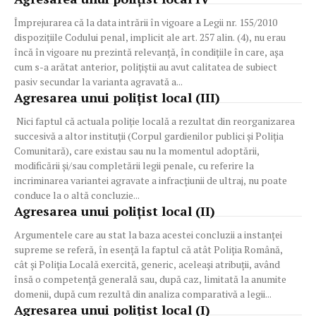
Împrejurarea că la data intrării în vigoare a Legii nr. 155/2010
dispoziţiile Codului penal, implicit ale art. 257 alin. (4), nu erau
încă în vigoare nu prezintă relevanţă, în condiţiile în care, aşa
cum s-a arătat anterior, poliţiştii au avut calitatea de subiect
pasiv secundar la varianta agravată a...
Agresarea unui polițist local (III)
Nici faptul că actuala poliţie locală a rezultat din reorganizarea
succesivă a altor instituţii (Corpul gardienilor publici şi Poliţia
Comunitară), care existau sau nu la momentul adoptării,
modificării şi/sau completării legii penale, cu referire la
incriminarea variantei agravate a infracţiunii de ultraj, nu poate
conduce la o altă concluzie...
Agresarea unui polițist local (II)
Argumentele care au stat la baza acestei concluzii a instanței
supreme se referă, în esență la faptul că atât Poliţia Română,
cât şi Poliţia Locală exercită, generic, aceleaşi atribuţii, având
însă o competenţă generală sau, după caz, limitată la anumite
domenii, după cum rezultă din analiza comparativă a legii...
Agresarea unui polițist local (I)