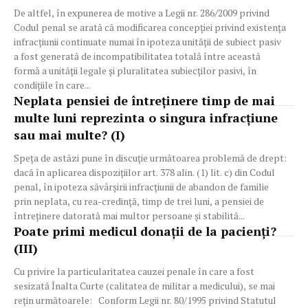
De altfel, în expunerea de motive a Legii nr. 286/2009 privind
Codul penal se arată că modificarea concepţiei privind existenţa
infracţiunii continuate numai în ipoteza unităţii de subiect pasiv
a fost generată de incompatibilitatea totală între această
formă a unităţii legale şi pluralitatea subiecţilor pasivi, în
condiţiile în care...
Neplata pensiei de întreținere timp de mai
multe luni reprezinta o singura infracțiune
sau mai multe? (I)
Speța de astăzi pune în discuție următoarea problemă de drept:
dacă în aplicarea dispoziţiilor art. 378 alin. (1) lit. c) din Codul
penal, în ipoteza săvârşirii infracţiunii de abandon de familie
prin neplata, cu rea-credinţă, timp de trei luni, a pensiei de
întreţinere datorată mai multor persoane şi stabilită...
Poate primi medicul donații de la pacienți?
(III)
Cu privire la particularitatea cauzei penale în care a fost
sesizată Înalta Curte (calitatea de militar a medicului), se mai
reţin următoarele: Conform Legii nr. 80/1995 privind Statutul