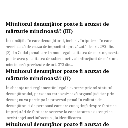
Mituitorul denunțător poate fi acuzat de
mărturie mincinoasă? (III)
În condițiile în care denunțătorul, inclusiv în ipoteza în care
beneficiază de cauza de impunitate prevăzută de art. 290 alin.
(3) din Codul penal, are în mod legal calitatea de martor, acesta
poate avea și calitatea de subiect activ al infracțiunii de mărturie
mincinoasă prevăzute de art. 273 din...
Mituitorul denunțător poate fi acuzat de
mărturie mincinoasă? (II)
În absența unei reglementări legale exprese privind statutul
denunțătorului, persoana care sesizează organul judiciar prin
denunț nu va participa la procesul penal în calitate de
denunțător, ci de persoană care are cunoștință despre fapte sau
împrejurări de fapt care servesc la constatarea existenței sau
inexistenței unei infracțiuni, la identificarea...
Mituitorul denunțător poate fi acuzat de