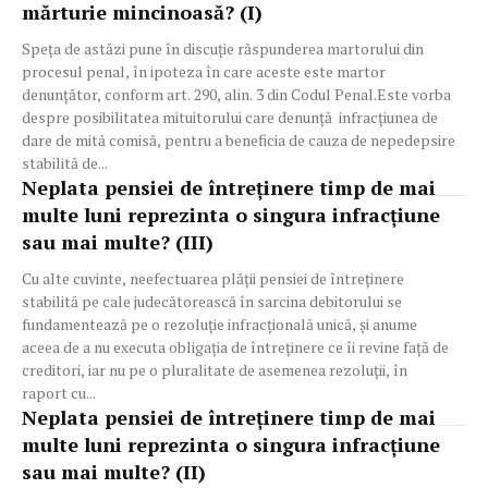
mărturie mincinoasă? (I)
Speța de astăzi pune în discuție răspunderea martorului din
procesul penal, în ipoteza în care aceste este martor
denunțător, conform art. 290, alin. 3 din Codul Penal.Este vorba
despre posibilitatea mituitorului care denunță infracțiunea de
dare de mită comisă, pentru a beneficia de cauza de nepedepsire
stabilită de...
Neplata pensiei de întreținere timp de mai
multe luni reprezinta o singura infracțiune
sau mai multe? (III)
Cu alte cuvinte, neefectuarea plăţii pensiei de întreţinere
stabilită pe cale judecătorească în sarcina debitorului se
fundamentează pe o rezoluţie infracţională unică, şi anume
aceea de a nu executa obligaţia de întreţinere ce îi revine faţă de
creditori, iar nu pe o pluralitate de asemenea rezoluţii, în
raport cu...
Neplata pensiei de întreținere timp de mai
multe luni reprezinta o singura infracțiune
sau mai multe? (II)