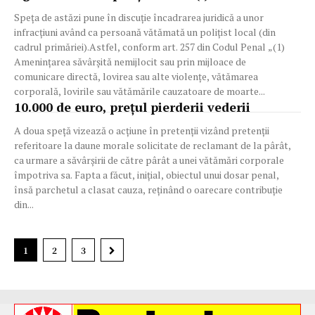
Speța de astăzi pune în discuție încadrarea juridică a unor
infracțiuni având ca persoană vătămată un polițist local (din
cadrul primăriei).Astfel, conform art. 257 din Codul Penal „(1)
Ameninţarea săvârşită nemijlocit sau prin mijloace de
comunicare directă, lovirea sau alte violenţe, vătămarea
corporală, lovirile sau vătămările cauzatoare de moarte...
10.000 de euro, prețul pierderii vederii
A doua speță vizează o acțiune în pretenții vizând pretenții
referitoare la daune morale solicitate de reclamant de la pârât,
ca urmare a săvârșirii de către pârât a unei vătămări corporale
împotriva sa. Fapta a făcut, inițial, obiectul unui dosar penal,
însă parchetul a clasat cauza, reținând o oarecare contribuție
din...
1
2
3