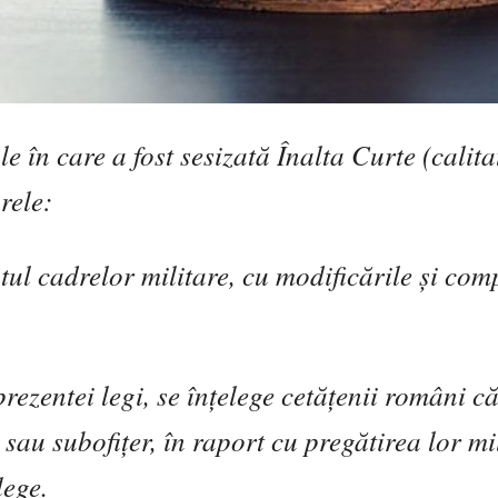
e în care a fost sesizat
ă
Înalta Curte (calita
rele:
ul cadrelor militare, cu modific
ă
rile
ş
i com
rezentei legi, se în
ţ
elege cet
ăţ
enii români c
r sau subofi
ţ
er, în raport cu preg
ă
tirea lor mi
lege.