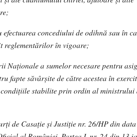
re;
 efectuarea concediului de odihn
ă
sau în ca
it reglement
ă
rilor în vigoare;
rii Na
ţ
ionale a sumelor necesare pentru asi
tru fapte s
ă
vâr
ş
ite de c
ă
tre acestea în exerci
n condi
ţ
iile stabilite prin ordin al ministrului
ur
ţ
i de Casa
ţ
ie
ş
i Justi
ţ
ie nr. 26/HP din data
icial al României, Partea I, nr. 24 din 13 i