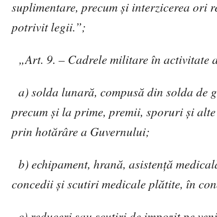
suplimentare, precum
ş
i interzicerea ori 
potrivit legii.”;
„Art. 9. – Cadrele militare în activitate 
a) solda lunar
ă
, compus
ă
din solda de g
precum
ş
i la prime, premii, sporuri
ş
i alt
prin hot
ă
râre a Guvernului;
b) echipament, hran
ă
, asisten
ţă
medical
concedii
ş
i scutiri medicale pl
ă
tite, în co
c) reduceri sau scutiri de impozit pe ven