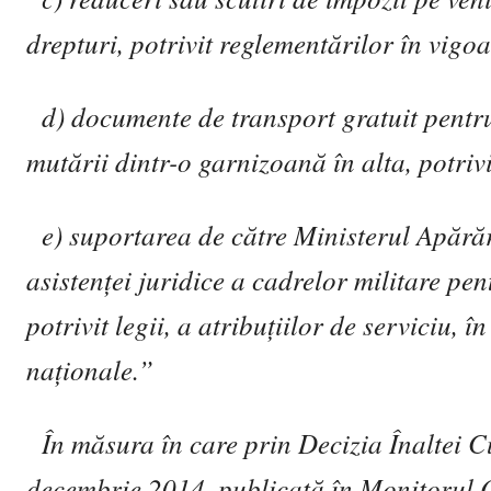
drepturi, potrivit reglement
ă
rilor în vigoa
d) documente de transport gratuit pentru
mut
ă
rii dintr-o garnizoan
ă
în alta, potriv
e) suportarea de c
ă
tre Ministerul Ap
ă
r
ă
asisten
ţ
ei juridice a cadrelor militare pen
potrivit legii, a atribu
ţ
iilor de serviciu, î
na
ţ
ionale.”
În m
ă
sura în care prin Decizia Înaltei C
decembrie 2014, publicat
ă
în Monitorul Of