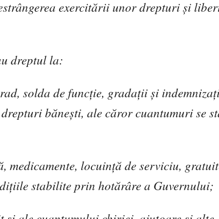
restrângerea exercit
ă
rii unor drepturi
ş
i liber
au dreptul la:
rad, solda de func
ţ
ie, grada
ţ
ii
ş
i indemniza
ţ
e drepturi b
ă
ne
ş
ti, ale c
ă
ror cuantumuri se st
ă
, medicamente, locuin
ţă
de serviciu, gratuit
ndi
ţ
iile stabilite prin hot
ă
râre a Guvernului;
it
ş
i ale cuantumului chiriei, ajutoare
ş
i alte