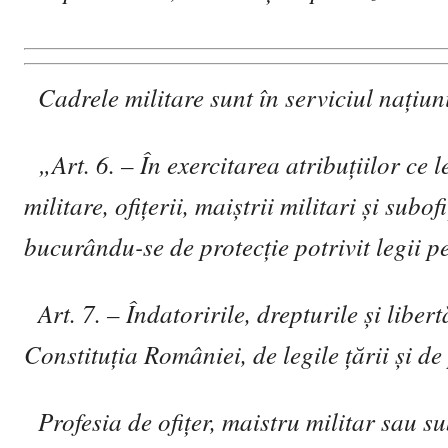
Cadrele militare sunt în serviciul na
ţ
iun
„Art. 6. – În exercitarea atribu
ţ
iilor ce l
militare, ofi
ţ
erii, mai
ş
trii militari
ş
i subofi
bucurându-se de protec
ţ
ie potrivit legii 
Art. 7. – Îndatoririle, drepturile
ş
i libert
Constitu
ţ
ia României, de legile
ţă
rii
ş
i de
Profesia de ofi
ţ
er, maistru militar sau su