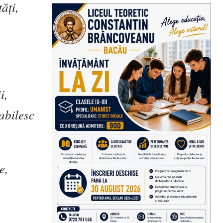
t
ăţ
i,
ii,
abilesc
e,