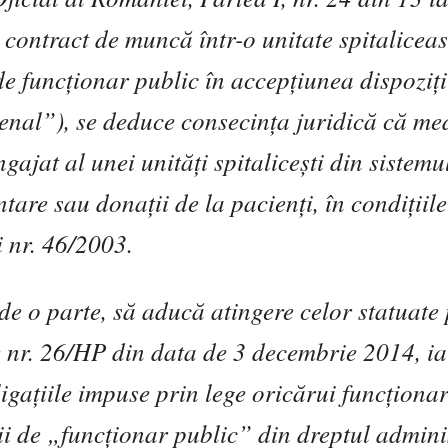
 contract de munc
ă
într-o unitate spitalicea
de func
ţ
ionar public în accep
ţ
iunea dispozi
ţ
 penal”), se deduce consecin
ţ
a juridic
ă
c
ă
med
ngajat al unei unit
ăţ
i spitalice
ş
ti din sistemu
ntare sau dona
ţ
ii de la pacien
ţ
i, în condi
ţ
iil
i nr. 46/2003.
 de o parte, s
ă
aduc
ă
atingere celor statuate 
e nr. 26/HP din data de 3 decembrie 2014, ia
liga
ţ
iile impuse prin lege oric
ă
rui func
ţ
ionar
ii de „func
ţ
ionar public” din dreptul admini