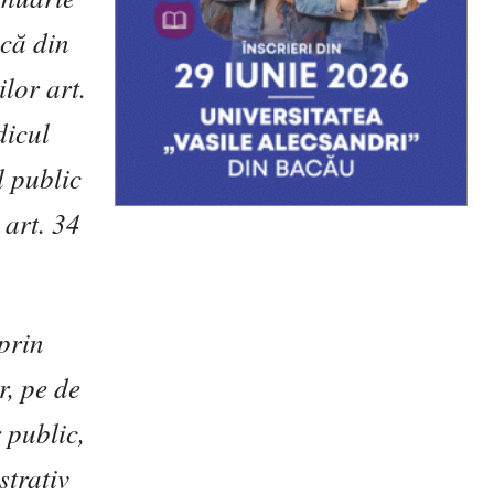
sc
ă
din
iilor art.
icul
l public
e art. 34
prin
r, pe de
 public,
strativ