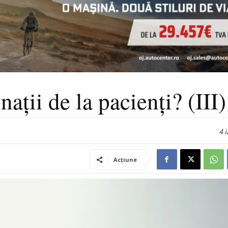
ații de la pacienți? (III)
4 
Acțiune