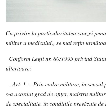
Cu privire la particularitatea cauzei penal
militar a medicului), se mai re
ţ
in urm
ă
toa
Conform Legii nr. 80/1995 privind Statut
ulterioare:
„Art. 1. – Prin cadre militare, în sensul p
s-a acordat grad de ofi
ţ
er, maistru milita
de specialitate, în condi
ţ
iile prev
ă
zute de 