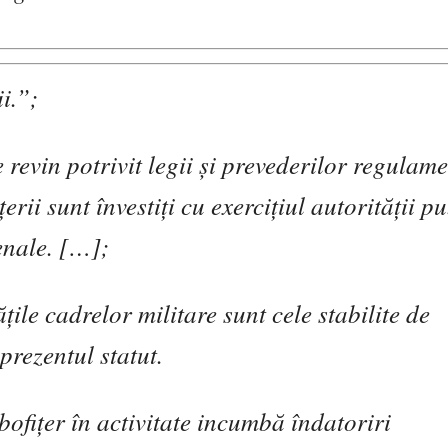
ii.”;
e revin potrivit legii
ş
i prevederilor regulame
ţ
erii sunt învesti
ţ
i cu exerci
ţ
iul autorit
ăţ
ii pu
penale. […];
ăţ
ile cadrelor militare sunt cele stabilite de
 prezentul statut.
bofi
ţ
er în activitate incumb
ă
îndatoriri