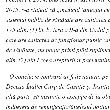
2015, s-a statuat c
ă
„medicul (angajat cu
sistemul public de s
ă
n
ă
tate are calitatea 
175 alin. (1) lit. b) teza a II-a din Codul
care are calitatea de func
ţ
ionar public (a
de s
ă
n
ă
tate) nu poate primi pl
ăţ
i suplime
alin. (2) din Legea drepturilor pacientulu
O concluzie contrar
ă
ar fi de natur
ă
, pe
Decizia Înaltei Cur
ţ
i de Casa
ţ
ie
ş
i Justi
ţ
i
alt
ă
parte, s
ă
instituie o excep
ţ
ie de la ob
indiferent de semnifica
ţ
ia/în
ţ
elesul no
ţ
iun