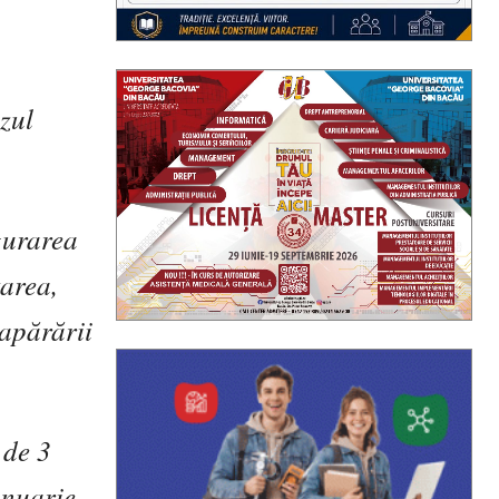
zul
gurarea
tarea,
 ap
ă
r
ă
rii
 de 3
anuarie