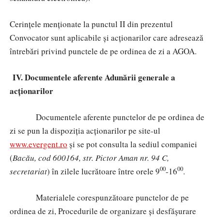
Cerințele menționate la punctul II din prezentul
Convocator sunt aplicabile și acționarilor care adresează
întrebări privind punctele de pe ordinea de zi a AGOA.
IV. Documentele aferente Adunării generale a
acționarilor
Documentele aferente punctelor de pe ordinea de
zi
se pun la dispoziția acționarilor pe site-ul
www.evergent.ro
și se pot consulta la sediul companiei
(
Bacău, cod 600164, str. Pictor Aman nr. 94 C,
00
00
secretariat
) în zilele lucrătoare între orele 9
-16
.
Materialele
corespunzătoare punctelor de pe
ordinea de zi, Procedurile de organizare și desfășurare