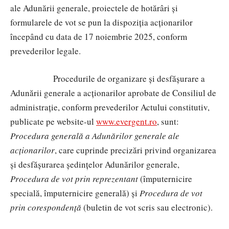
ale Adunării generale, proiectele de hotărâri și
formularele de vot se pun la dispoziția acționarilor
începând cu data de 17 noiembrie 2025, conform
prevederilor legale.
Procedurile de organizare
ș
i desfășurare a
Adunării generale a acționarilor aprobate de Consiliul de
administrație, conform prevederilor Actului constitutiv,
publicate pe website-ul
www.evergent.ro
,
sunt:
Procedura generală a Adunărilor generale ale
acționarilor
, care cuprinde precizări privind organizarea
și desfășurarea ședințelor Adunărilor generale,
Procedura de vot prin reprezentant
(împuternicire
specială, împuternicire generală) și
Procedura de vot
prin corespondență
(buletin de vot scris sau electronic).