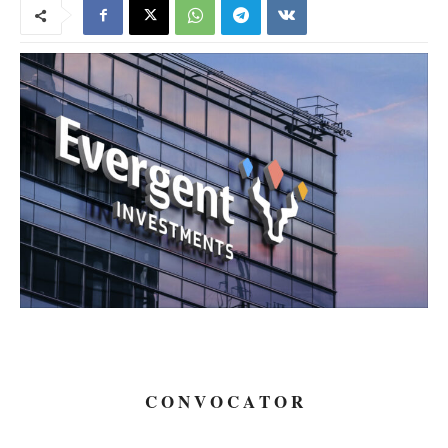
C O N V O C A T O R