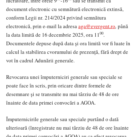
lucrătoare, între orele 9
-16
sau se transmit ca
document electronic cu semnătură electronică extinsă,
conform Legii nr. 214/2024 privind semnătura
electronică, prin e-mail la adresa
aga@evergent.ro
,
până
00
la data limită de 16 decembrie 2025, ora 11
.
Documentele depuse după data și ora limită vor fi luate în
calcul la stabilirea cvorumului de prezență, fără drept de
vot în cadrul Adunării generale.
Revocarea unei împuterniciri generale sau speciale se
poate face în scris, prin oricare dintre formele de
desemnare şi se transmite nu mai târziu de 48 de ore
înainte de data primei convocări a AGOA.
Împuternicirile generale sau speciale purtând o dată
ulterioară (
înregistrate
nu mai târziu de 48 de ore înainte
de data primei convocări a AGOA
)
au ca efect revocarea