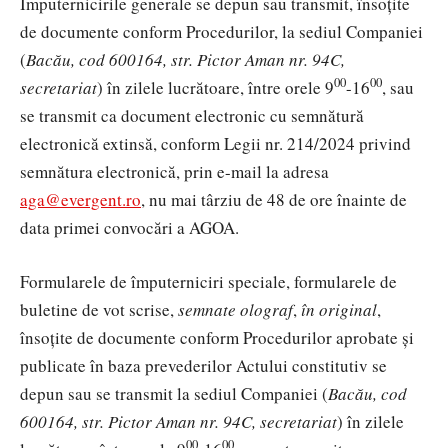
Împuternicirile generale se depun sau transmit, însoțite
de documente conform Procedurilor, la sediul Companiei
(
Bacău, cod 600164, str. Pictor Aman nr. 94C,
00
00
secretariat
) în zilele lucrătoare, între orele 9
-16
, sau
se transmit ca document electronic cu semnătură
electronică extinsă, conform Legii nr. 214/2024 privind
semnătura electronică, prin e-mail la adresa
aga@evergent.ro
,
nu mai târziu de 48 de ore înainte de
data primei convocări a AGOA
.
Formularele de împuterniciri speciale, formularele de
buletine de vot scrise,
semnate olograf
,
în original
,
însoțite de documente conform Procedurilor aprobate și
publicate în baza prevederilor Actului constitutiv se
depun sau se transmit la sediul Companiei (
Bacău, cod
600164, str. Pictor Aman nr. 94C, secretariat
) în zilele
00
00