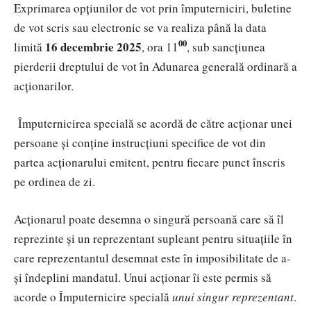
Exprimarea opțiunilor de vot prin împuterniciri, buletine
de vot scris sau electronic se va realiza până la data
00
16 decembrie
2025
limită
, ora
11
, sub sancțiunea
pierderii dreptului de vot în Adunarea generală ordinară a
acționarilor.
Împuternicirea specială
se acordă de către acționar unei
persoane și conține instrucțiuni specifice de vot din
partea acționarului emitent, pentru fiecare punct înscris
pe ordinea de zi.
Acționarul poate desemna o singură persoană care să îl
reprezinte și un reprezentant supleant pentru situațiile în
care reprezentantul desemnat este în imposibilitate de a-
și îndeplini mandatul. Unui acționar îi este permis să
acorde o Împuternicire specială
unui singur reprezentant
.