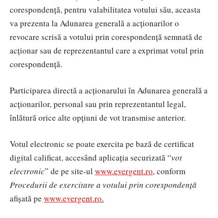
corespondență, pentru valabilitatea votului său, aceasta
va prezenta la Adunarea generală a acționarilor o
revocare scrisă a votului prin corespondență semnată de
acționar sau de reprezentantul care a exprimat votul prin
corespondență.
Participarea directă a acționarului în Adunarea generală a
acționarilor, personal sau prin reprezentantul legal,
înlătură orice alte opțiuni de vot transmise anterior.
Votul electronic
se poate exercita pe bază de
certificat
digital calificat
, accesând aplicația securizată “
vot
electronic
” de pe site-ul
www.evergent.ro
, conform
Procedurii
de exercitare a votului prin corespondență
afișată pe
www.evergent.ro
.