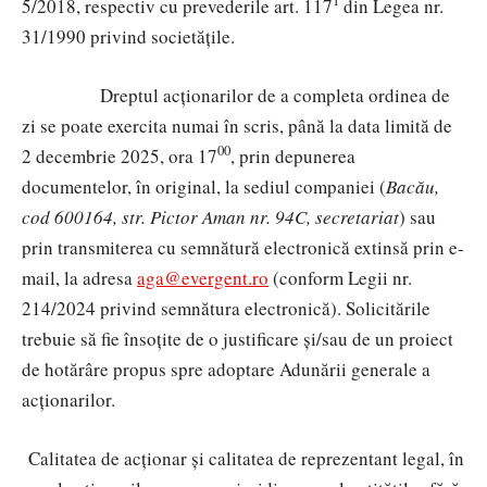
1
5/2018, respectiv
cu prevederile art. 117
din Legea nr.
31/1990 privind societățile.
Dreptul acționarilor de a completa ordinea de
zi se poate exercita numai în scris, până la data limită de
00
2 decembrie 2025, ora 17
, prin depunerea
documentelor, în original, la sediul companiei (
Bacău,
cod 600164, str. Pictor Aman nr. 94C, secretariat
) sau
prin transmiterea cu semnătură electronică extinsă prin e-
mail, la adresa
aga@evergent.ro
(
conform Legii nr.
214/2024 privind semnătura electronică). Solicitările
trebuie să fie însoțite de o justificare și/sau de un proiect
de hotărâre propus spre adoptare Adunării generale a
acționarilor.
Calitatea de acționar și calitatea de reprezentant legal, în