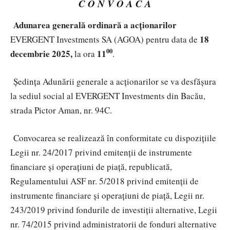
C O N V O A C Ă
Adunarea generală ordinară
a acționarilor
18
EVERGENT Investments SA (
AGOA
)
pentru data de
00
decembrie 2025,
11
la ora
.
Ședința Adunării generale a acționarilor se va desfășura
la sediul social al EVERGENT Investments din Bacău,
strada Pictor Aman, nr. 94C.
Convocarea se realizează în conformitate cu dispozițiile
Legii nr. 24/2017
privind emitenții de instrumente
financiare și operațiuni de piață
, republicată,
Regulamentului ASF nr. 5/2018
privind emitenții de
instrumente financiare și operațiuni de piață,
Legii nr.
243/2019 privind fondurile de investiții alternative, Legii
nr. 74/2015 privind administratorii de fonduri alternative