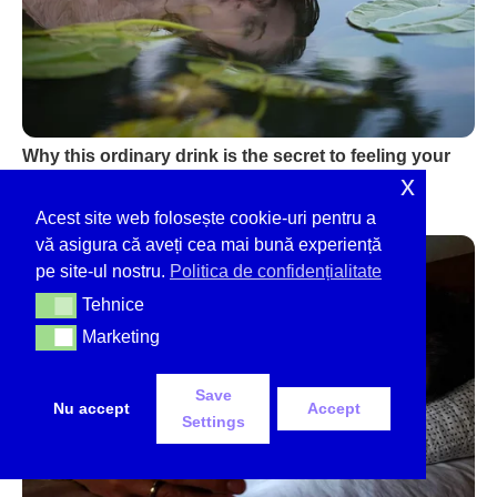
x
Acest site web folosește cookie-uri pentru a
vă asigura că aveți cea mai bună experiență
pe site-ul nostru.
Politica de confidențialitate
Tehnice
Tehnice
Marketing
Marketing
Save
Nu accept
Accept
Settings