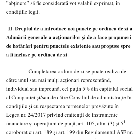
”abținere” să fie considerată vot valabil exprimat, în
condițiile legii.
II. Dreptul de a introduce noi puncte pe ordinea de zi a
Adunării generale a acționarilor și de a face propuneri
de hotărâri pentru punctele existente sau propuse spre
a fi incluse pe ordinea de zi.
Completarea ordinii de zi se poate realiza de
către
unul sau mai mulți acționari reprezentând,
individual sau împreună, cel puțin 5% din capitalul social
al Companiei
și/sau de către Consiliul de administrație
în
condițiile și cu respectarea termenelor prevăzute în
Legea nr. 24/2017
privind emitenții de instrumente
1
financiare și operațiuni de piață, art. 105, alin. (3) și 5
coroborat cu
art. 189 și art. 199 din Regulamentul ASF nr.