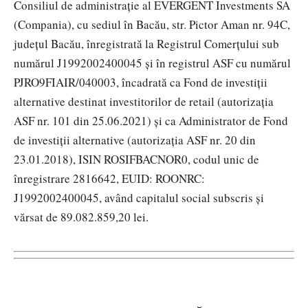
Consiliul de administrație al EVERGENT Investments SA
(Compania), cu sediul în Bacău, str. Pictor Aman nr. 94C,
județul Bacău, înregistrată la Registrul Comerțului sub
numărul J1992002400045 și în registrul ASF cu numărul
PJRO9FIAIR/040003, încadrată
ca Fond de investiții
alternative destinat investitorilor de retail
(autorizația
ASF nr. 101 din 25.06.2021) și ca Administrator de Fond
de investiții alternative (autorizația ASF nr. 20 din
23.01.2018), ISIN ROSIFBACNOR0, codul unic de
înregistrare 2816642,
EUID: ROONRC:
J1992002400045, având capitalul social subscris și
vărsat de 89.082.859,20
lei.