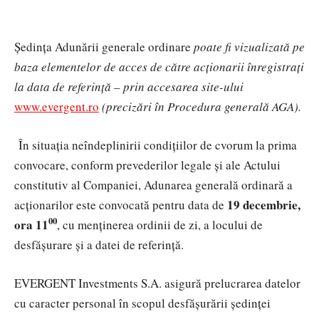
Ședința Adunării generale ordinare
poate fi vizualizată pe
baza elementelor de acces de către acționarii înregistrați
la data de referință – prin accesarea site-ului
www.evergent.ro
(precizări în
Procedura generală AGA).
În situația neîndeplinirii condițiilor de cvorum la prima
convocare, conform prevederilor legale și ale Actului
constitutiv al Companiei, Adunarea generală ordinară a
19
decembrie,
acționarilor este convocată pentru data de
00
ora 11
, cu menținerea ordinii de zi, a locului de
desfășurare și a datei de referință.
EVERGENT Investments S.A. asigură prelucrarea datelor
cu caracter personal în scopul desfășurării ședinței