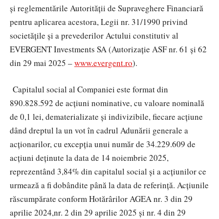
și reglementările Autorității de Supraveghere Financiară
pentru aplicarea acestora, Legii nr. 31/1990 privind
societățile și a prevederilor Actului constitutiv al
EVERGENT Investments SA (Autorizație ASF nr. 61 și 62
din 29 mai 2025 –
www.evergent.ro
).
Capitalul social al Companiei este format din
890.828.592
de acțiuni nominative, cu valoare nominală
de 0,1 lei, dematerializate și indivizibile, fiecare acțiune
dând dreptul la un vot în cadrul Adunării generale a
acționarilor, cu excepția unui număr de
34.229.609
de
acțiuni
deținute la data de 14 noiembrie 2025
,
reprezentând
3,84
%
din capitalul social și a
acțiunilor ce
urmează a fi dobândite până la data de referință. Acțiunile
răscumpărate conform Hotărârilor AGEA nr. 3 din 29
aprilie 2024,
nr. 2 din 29 aprilie 2025 și nr. 4 din 29