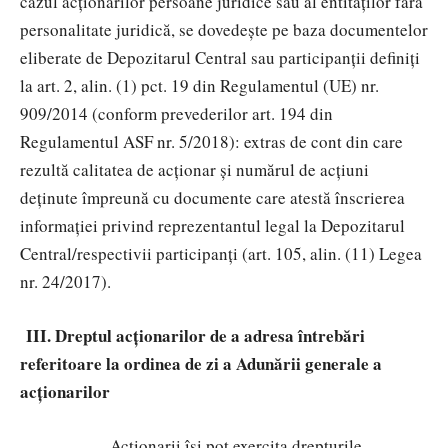
cazul acționarilor persoane juridice sau al entităților fără
personalitate juridică, se dovedește pe baza documentelor
eliberate de Depozitarul Central sau participanții definiți
la art. 2, alin. (1) pct. 19 din Regulamentul (UE) nr.
909/2014 (conform prevederilor art. 194 din
Regulamentul ASF nr. 5/2018): extras de cont din care
rezultă calitatea de acționar și numărul de acțiuni
deținute împreună cu documente care atestă înscrierea
informației privind reprezentantul legal la Depozitarul
Central/respectivii participanți (art. 105, alin. (11) Legea
nr. 24/2017).
III. Dreptul acționarilor de a adresa întrebări
referitoare la ordinea de zi a Adunării generale a
acționarilor
Acționarii își pot exercita drepturile