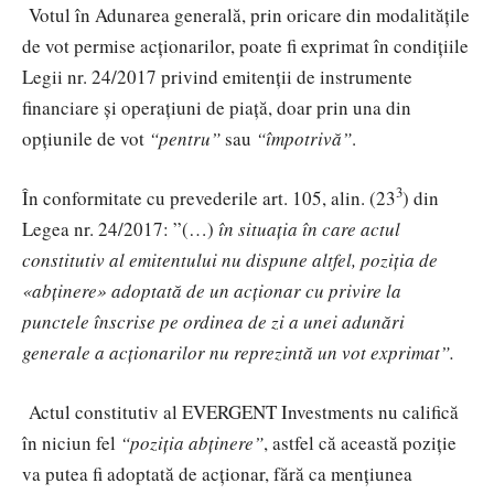
Votul în Adunarea generală, prin oricare din modalitățile
de vot permise acționarilor, poate fi exprimat în condițiile
Legii nr. 24/2017 privind emitenții de instrumente
financiare și operațiuni de piață, doar prin una din
opțiunile de vot
“pentru”
sau
“împotrivă”
.
3
În conformitate cu prevederile
art. 105, alin.
(23
) din
Legea nr. 24/2017: ”(…)
în situația în care actul
constitutiv al emitentului nu dispune altfel, poziția de
«abținere» adoptată de un acționar cu privire la
punctele înscrise pe ordinea de zi a unei adunări
generale a acționarilor nu reprezintă un vot exprimat”.
Actul constitutiv al EVERGENT Investments nu califică
în niciun fel
“poziția abținere”
, astfel că această poziție
va putea fi adoptată de acționar, fără ca mențiunea