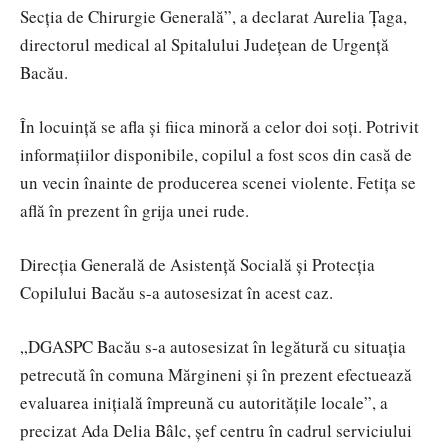
Secția de Chirurgie Generală”, a declarat Aurelia Țaga,
directorul medical al Spitalului Județean de Urgență
Bacău.
În locuință se afla și fiica minoră a celor doi soți. Potrivit
informațiilor disponibile, copilul a fost scos din casă de
un vecin înainte de producerea scenei violente. Fetița se
află în prezent în grija unei rude.
Direcția Generală de Asistență Socială și Protecția
Copilului Bacău s-a autosesizat în acest caz.
„DGASPC Bacău s-a autosesizat în legătură cu situația
petrecută în comuna Mărgineni și în prezent efectuează
evaluarea inițială împreună cu autoritățile locale”, a
precizat Ada Delia Bâlc, șef centru în cadrul serviciului