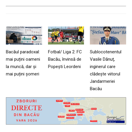
Bacăul paradoxal:
Fotbal/ Liga 2: FC
Sublocotenentul
mai puțini oameni
Bacău, învinsă de
Vasile Dănuț,
la muncă, dar și
Popești Leordeni
inginerul care
mai puțini șomeri
clădește viitorul
Jandarmeriei
Bacău