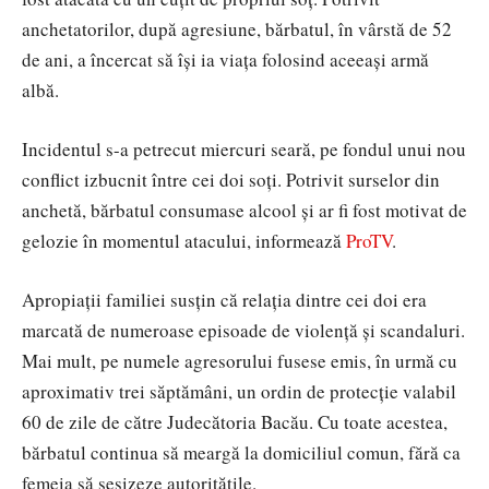
anchetatorilor, după agresiune, bărbatul, în vârstă de 52
de ani, a încercat să își ia viața folosind aceeași armă
albă.
Incidentul s-a petrecut miercuri seară, pe fondul unui nou
conflict izbucnit între cei doi soți. Potrivit surselor din
anchetă, bărbatul consumase alcool și ar fi fost motivat de
gelozie în momentul atacului, informează
ProTV
.
Apropiații familiei susțin că relația dintre cei doi era
marcată de numeroase episoade de violență și scandaluri.
Mai mult, pe numele agresorului fusese emis, în urmă cu
aproximativ trei săptămâni, un ordin de protecție valabil
60 de zile de către Judecătoria Bacău. Cu toate acestea,
bărbatul continua să meargă la domiciliul comun, fără ca
femeia să sesizeze autoritățile.