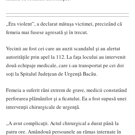
„Era violent”, a declarat mătușa victimei, precizând că
femeia mai fusese agresată și în trecut.
Vecinii au fost cei care au auzit scandalul și au alertat
autoritățile prin apel la 112. La fața locului au intervenit
două echipaje medicale, care i-au transportat pe cei doi
soți la Spitalul Județean de Urgență Bacău.
Femeia a suferit răni extrem de grave, medicii constatând
perforarea plămânilor și a ficatului. Ea a fost supusă unei
intervenții chirurgicale de urgență.
„A avut complicații. Actul chirurgical a durat până la
patru ore. Amândouă persoanele au rămas internate în