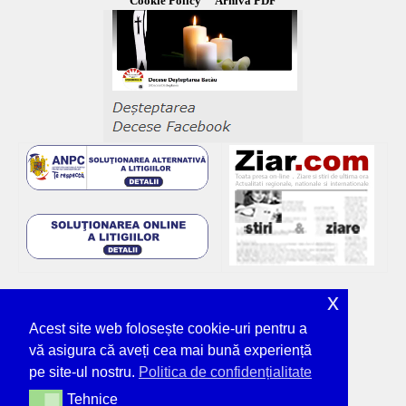
Cookie Policy
Arhiva PDF
x
Acest site web folosește cookie-uri pentru a
vă asigura că aveți cea mai bună experiență
pe site-ul nostru.
Politica de confidențialitate
Tehnice
Tehnice