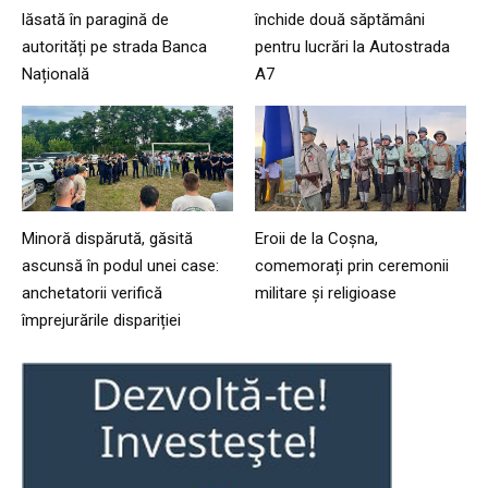
lăsată în paragină de
închide două săptămâni
autorități pe strada Banca
pentru lucrări la Autostrada
Națională
A7
Minoră dispărută, găsită
Eroii de la Coșna,
ascunsă în podul unei case:
comemorați prin ceremonii
anchetatorii verifică
militare și religioase
împrejurările dispariției