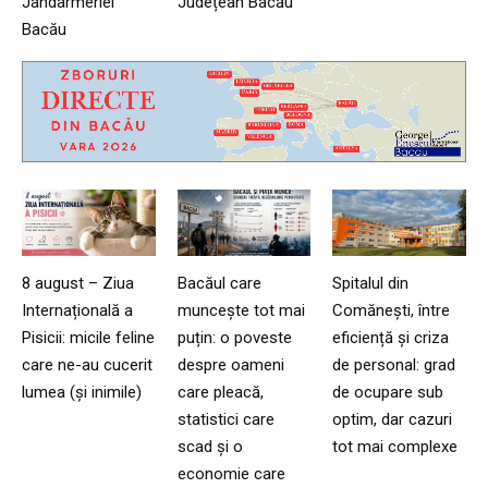
Jandarmeriei
Județean Bacău
Bacău
8 august – Ziua
Bacăul care
Spitalul din
Internațională a
muncește tot mai
Comănești, între
Pisicii: micile feline
puțin: o poveste
eficiență și criza
care ne-au cucerit
despre oameni
de personal: grad
lumea (și inimile)
care pleacă,
de ocupare sub
statistici care
optim, dar cazuri
scad și o
tot mai complexe
economie care