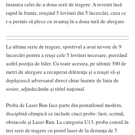
înaintea celei de-a doua serii de tragere. A revenit însă
rapid în frunte, reușind 5 lovituri din 5 încercări, ceea ce
i-a permis să plece cu avantaj în a doua tură de alergare.
La ultima serie de tragere, sportivul a avut nevoie de 9
încercări pentru a reuși cele 5 lovituri necesare, pierzând
astfel poziția de lider. Cu toate acestea, pe ultimii 300 de
metri de alergare a recuperat diferența și a reușit să-și
depășească adversarul direct chiar înainte de linia de
sosire, adjudecându-și titlul național.
Proba de Laser Run face parte din pentatlonul modern,
disciplină olimpică ce include cinci probe: înot, scrimă,
obstacole și Laser Run. La categoria U13, proba constă în
trei serii de tragere cu pistol laser de la distanța de 5