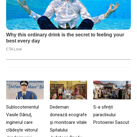
Sublocotenentul
Dedeman
S-a sfințit
Vasile Dănuț,
donează ecografe
paraclisului
inginerul care
și monitoare vitale
Protoieriei Sascut
clădește viitorul
Spitalului