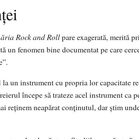
ței
ăria Rock and Roll
pare exagerată, merită pr
istă un fenomen bine documentat pe care cerce
e”.
la un instrument cu propria lor capacitate re
creierul începe să trateze acel instrument ca p
mai reținem neapărat conținutul, dar știm unde