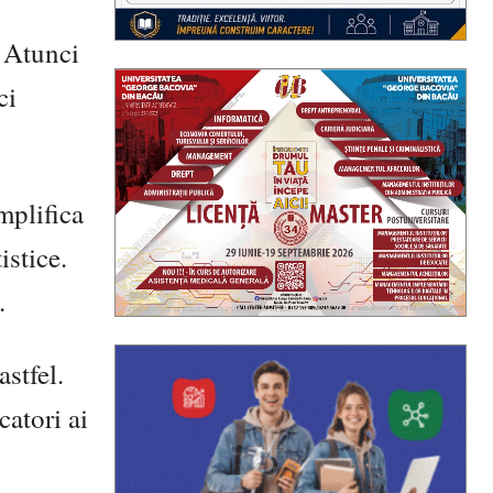
. Atunci
ci
mplifica
istice.
.
astfel.
catori ai