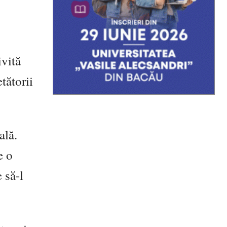
ivită
tătorii
ală.
e o
 să-l