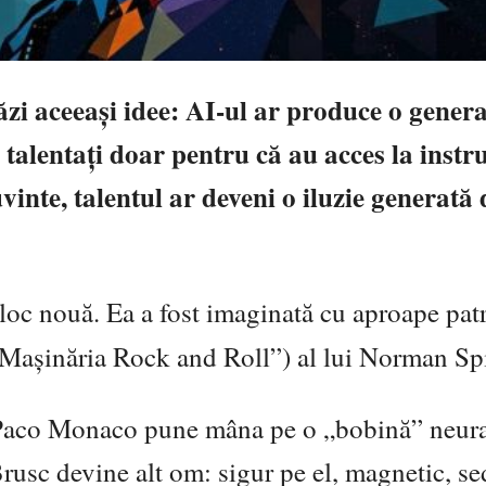
stăzi aceeași idee: AI-ul ar produce o genera
u talentați doar pentru că au acces la inst
uvinte, talentul ar deveni o iluzie generată 
eloc nouă. Ea a fost imaginată cu aproape pat
Mașinăria Rock and Roll”) al lui Norman Sp
l Paco Monaco pune mâna pe o „bobină” neura
Brusc devine alt om: sigur pe el, magnetic, se