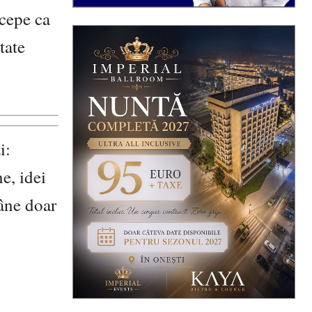
rcepe ca
tate
i:
e, idei
mâne doar