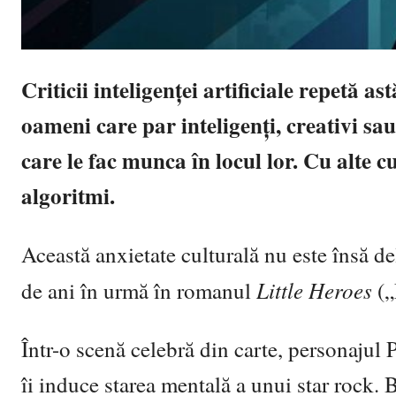
Criticii inteligenței artificiale repetă a
oameni care par inteligenți, creativi sa
care le fac munca în locul lor. Cu alte c
algoritmi.
Această anxietate culturală nu este însă d
Little Heroes
de ani în urmă în romanul
(„
Într-o scenă celebră din carte, personaju
îi induce starea mentală a unui star rock. 