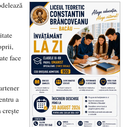
odelează
itate
prii,
ate face
artener
entru a
 crește