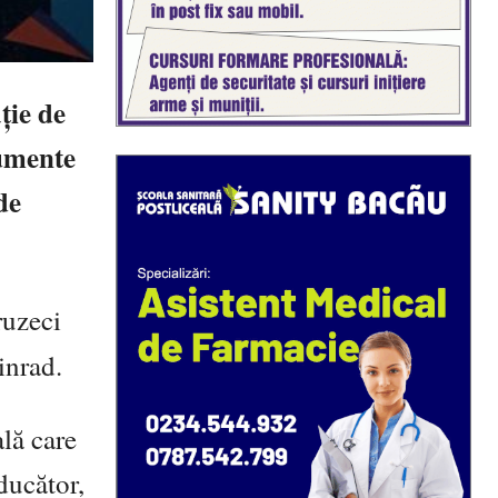
ție de
rumente
de
ruzeci
inrad.
lă care
ducător,