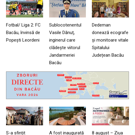
Fotbal/ Liga 2: FC
Sublocotenentul
Dedeman
Bacău, învinsă de
Vasile Dănuț,
donează ecografe
Popești Leordeni
inginerul care
și monitoare vitale
clădește viitorul
Spitalului
Jandarmeriei
Județean Bacău
Bacău
S-a sfințit
A fost inaugurată
8 august – Ziua