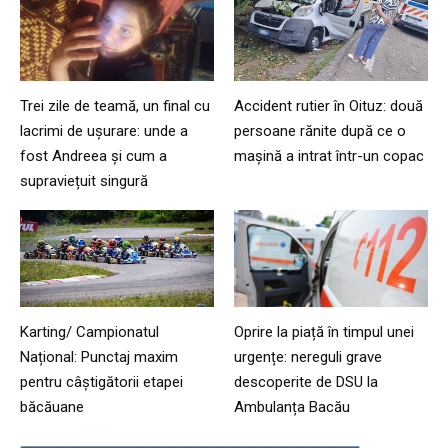
Trei zile de teamă, un final cu
Accident rutier în Oituz: două
lacrimi de ușurare: unde a
persoane rănite după ce o
fost Andreea și cum a
mașină a intrat într-un copac
supraviețuit singură
Karting/ Campionatul
Oprire la piață în timpul unei
Național: Punctaj maxim
urgențe: nereguli grave
pentru câștigătorii etapei
descoperite de DSU la
băcăuane
Ambulanța Bacău