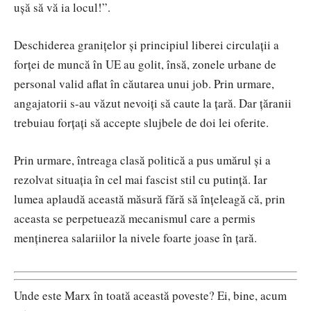
ușă să vă ia locul!”.
Deschiderea granițelor și principiul liberei circulații a
forței de muncă în UE au golit, însă, zonele urbane de
personal valid aflat în căutarea unui job. Prin urmare,
angajatorii s-au văzut nevoiți să caute la țară. Dar țăranii
trebuiau forțați să accepte slujbele de doi lei oferite.
Prin urmare, întreaga clasă politică a pus umărul și a
rezolvat situația în cel mai fascist stil cu putință. Iar
lumea aplaudă această măsură fără să înțeleagă că, prin
aceasta se perpetuează mecanismul care a permis
menținerea salariilor la nivele foarte joase în țară.
Unde este Marx în toată această poveste? Ei, bine, acum