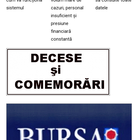
cum va funcționa
volum mare de
să consulte toate
sistemul
cazuri, personal
datele
insuficient și
presiune
financiară
constantă