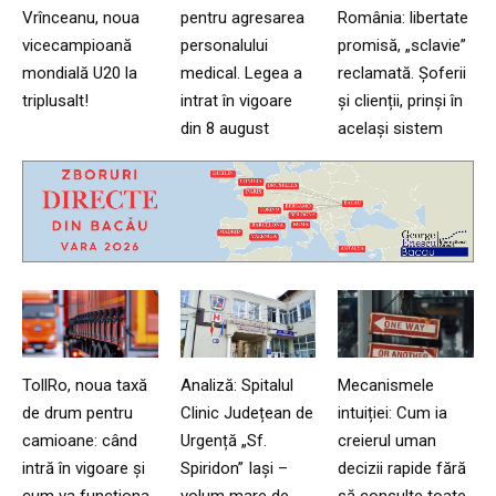
Vrînceanu, noua
pentru agresarea
România: libertate
vicecampioană
personalului
promisă, „sclavie”
mondială U20 la
medical. Legea a
reclamată. Șoferii
triplusalt!
intrat în vigoare
și clienții, prinși în
din 8 august
același sistem
TollRo, noua taxă
Analiză: Spitalul
Mecanismele
de drum pentru
Clinic Județean de
intuiției: Cum ia
camioane: când
Urgență „Sf.
creierul uman
intră în vigoare și
Spiridon” Iași –
decizii rapide fără