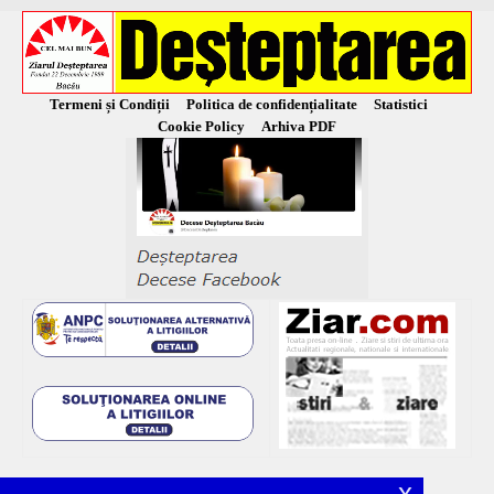
Termeni și Condiții
Politica de confidențialitate
Statistici
Cookie Policy
Arhiva PDF
x