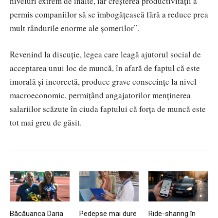
niveluri extrem de înalte, iar creșterea productivității a
permis companiilor să se îmbogățească fără a reduce prea
mult rândurile enorme ale șomerilor”.
Revenind la discuție, legea care leagă ajutorul social de
acceptarea unui loc de muncă, în afară de faptul că este
imorală și incorectă, produce grave consecințe la nivel
macroeconomic, permițând angajatorilor menținerea
salariilor scăzute în ciuda faptului că forța de muncă este
tot mai greu de găsit.
Băcăuanca Daria
Pedepse mai dure
Ride-sharing în