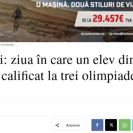
imitele:...
 ziua în care un elev di
 calificat la trei olimpiad
Acțiune