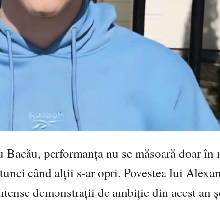
u Bacău
, performanța nu se măsoară doar în 
tunci când alții s-ar opri. Povestea lui
Alexan
intense demonstrații de ambiție din acest an ș