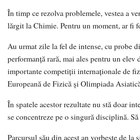
În timp ce rezolva problemele, vestea a veni
lărgit la Chimie. Pentru un moment, ar fi fo
Au urmat zile la fel de intense, cu probe d
performanță rară, mai ales pentru un elev de
importante competiții internaționale de fi
Europeană de Fizică
și
Olimpiada Asiatică
În spatele acestor rezultate nu stă doar int
se concentreze pe o singură disciplină. Să n
Parcursul său din acest an vorbește de la s