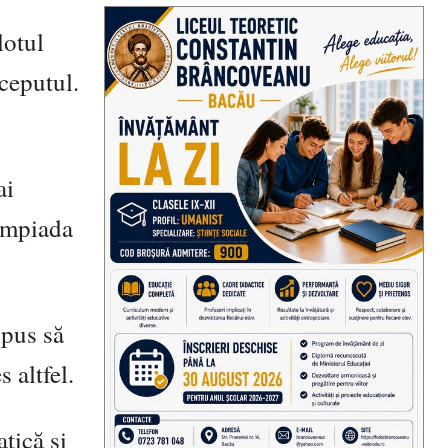
lotul
nceputul.
ai
impiada
spus să
 altfel.
tică și