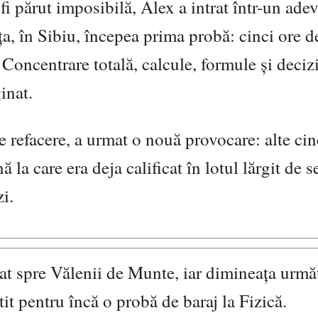
 fi părut imposibilă, Alex a intrat într-un adev
ța, în
Sibiu
, începea prima probă: cinci ore d
. Concentrare totală, calcule, formule și deciz
inat.
 refacere, a urmat o nouă provocare: alte cin
 la care era deja calificat în lotul lărgit de s
i.
at spre
Vălenii de Munte
, iar dimineața urmă
it pentru încă o probă de baraj la Fizică.