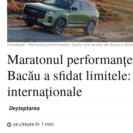
Actualitate
Maratonul performanței: ziua în care un elev din Bacău a sfidat l
Maratonul performanței:
Bacău a sfidat limitele:
internaționale
Deșteptarea
se citește în
1
min.