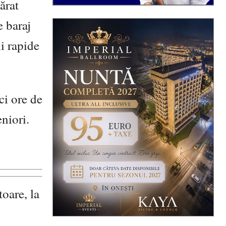
ărat
e baraj
ii rapide
ci ore de
eniori.
toare, la