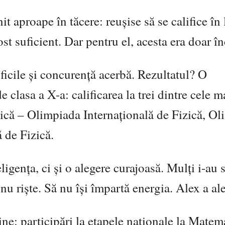
t aproape în tăcere: reușise să se califice în 
st suficient. Dar pentru el, acesta era doar î
ificile și concurență acerbă. Rezultatul? O
 clasa a X-a: calificarea la trei dintre cele m
zică –
Olimpiada Internațională de Fizică
,
Ol
 de Fizică
.
eligența, ci și o alegere curajoasă. Mulți i-au 
u riște. Să nu își împartă energia. Alex a ales
ine: participări la etapele naționale la Matema