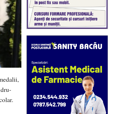
medalii,
dru-
colar.