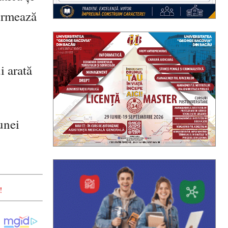
 urmează
i arată
unei
!