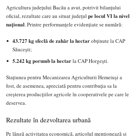
Agricultura județului Bacău a avut, potrivit bilanțului
pe locul VI la nivel
oficial, rezultate care au situat județul
național
. Printre performanțele evidențiate se numără:
43.727 kg sfeclă de zahăr la hectar
obținute la CAP
Săucești;
5.242 kg porumb la hectar
la CAP Horgești.
Stațiunea pentru Mecanizarea Agriculturii Hemeiuși a
fost, de asemenea, apreciată pentru contribuția sa la
creșterea producțiilor agricole în cooperativele pe care le
deservea.
Rezultate în dezvoltarea urbană
Pe lângă activitatea economică, articolul menționează și