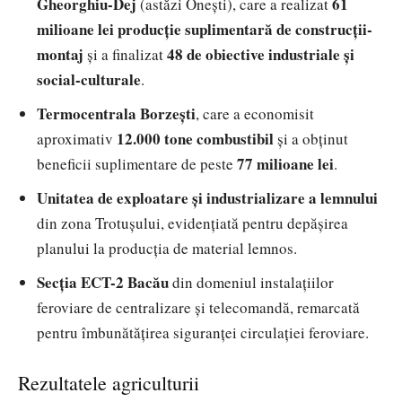
Gheorghiu-Dej
61
(astăzi Onești), care a realizat
milioane lei producție suplimentară de construcții-
montaj
48 de obiective industriale și
și a finalizat
social-culturale
.
Termocentrala Borzești
, care a economisit
12.000 tone combustibil
aproximativ
și a obținut
77 milioane lei
beneficii suplimentare de peste
.
Unitatea de exploatare și industrializare a lemnului
din zona Trotușului, evidențiată pentru depășirea
planului la producția de material lemnos.
Secția ECT-2 Bacău
din domeniul instalațiilor
feroviare de centralizare și telecomandă, remarcată
pentru îmbunătățirea siguranței circulației feroviare.
Rezultatele agriculturii