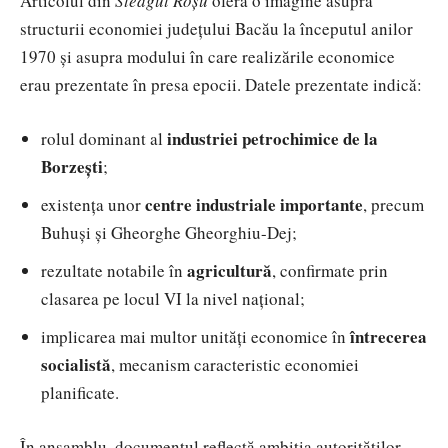
Articolul din
Steagul Roșu
oferă o imagine asupra
structurii economiei județului Bacău la începutul anilor
1970 și asupra modului în care realizările economice
erau prezentate în presa epocii. Datele prezentate indică:
industriei petrochimice de la
rolul dominant al
Borzești
;
centre industriale importante
existența unor
, precum
Buhuși și Gheorghe Gheorghiu-Dej;
agricultură
rezultate notabile în
, confirmate prin
clasarea pe locul VI la nivel național;
întrecerea
implicarea mai multor unități economice în
socialistă
, mecanism caracteristic economiei
planificate.
În ansamblu, documentul reflectă ambiția autorităților