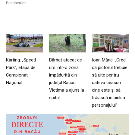
Karting: „Speed
Bărbat atacat de
Ioan Măric: „Cred
Park”, etapă de
urs într-o zonă
că pictorul trebuie
Campionat
împădurită din
să uite pentru
Național
județul Bacău.
câteva ceasuri
Victima a ajuns la
cine este și să
spital
trăiască în pielea
personajului”