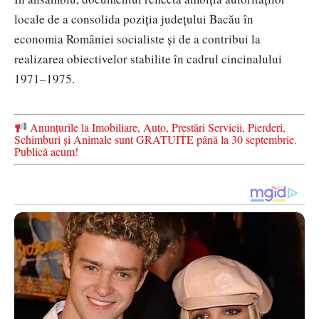
locale de a consolida poziția județului Bacău în
economia României socialiste și de a contribui la
realizarea obiectivelor stabilite în cadrul cincinalului
1971–1975.
Anunțurile la Imobiliare, Auto, Prestări Servicii, Pierderi,
Schimburi și Animale sunt GRATUITE până la 30 septembrie.
Publică acum!