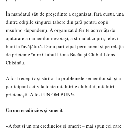
În mandatul său de președinte a organizat, fără cusur, una
dintre edițiile singurei tabere din țară pentru copii
insulino-dependenți. A organizat diferite activități de
ajutorare a oamenilor nevoiași, a stimulat copii și elevi
buni la învățătură. Dar a participat permanent și pe relația
de prietenie între Clubul Lions Bacău și Clubul Lions
Chișinău.
A fost receptiv și săritor la problemele semenilor săi și a
participant activ la toate întâlnirile clubului, întâlniri
prietenești. A fost UN OM BUN!»
Un om credincios și smerit
«A fost și un om credincios și smerit – mai spun cei care