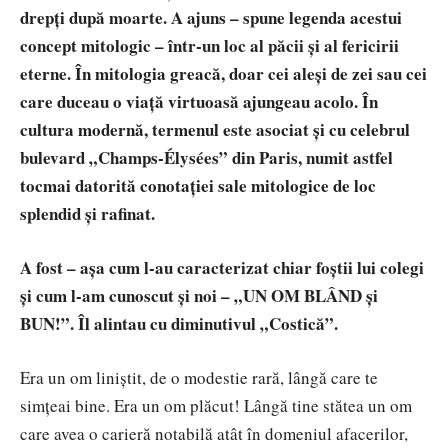
drepți după moarte. A ajuns – spune legenda acestui
concept mitologic – într-un loc al păcii și al fericirii
eterne. În mitologia greacă, doar cei aleși de zei sau cei
care duceau o viață virtuoasă ajungeau acolo. În
cultura modernă, termenul este asociat și cu celebrul
bulevard „Champs-Élysées” din Paris, numit astfel
tocmai datorită conotației sale mitologice de loc
splendid și rafinat.
A fost – așa cum l-au caracterizat chiar foștii lui colegi
și cum l-am cunoscut și noi – „UN OM BLÂND și
BUN!”. Îl alintau cu diminutivul „Costică”.
Era un om liniștit, de o modestie rară, lângă care te
simțeai bine. Era un om plăcut! Lângă tine stătea un om
care avea o carieră notabilă atât în domeniul afacerilor,