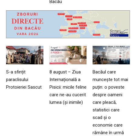
Bacău
S-a sfințit
8 august – Ziua
Bacăul care
paraclisului
Internațională a
muncește tot mai
Protoieriei Sascut
Pisicii: micile feline
puțin: o poveste
care ne-au cucerit
despre oameni
lumea (și inimile)
care pleacă,
statistici care
scad și o
economie care
rămâne în urmă