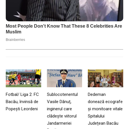
Fotbal/ Liga 2: FC
Sublocotenentul
Dedeman
Bacău, învinsă de
Vasile Dănuț,
donează ecografe
Popești Leordeni
inginerul care
și monitoare vitale
clădește viitorul
Spitalului
Jandarmeriei
Județean Bacău