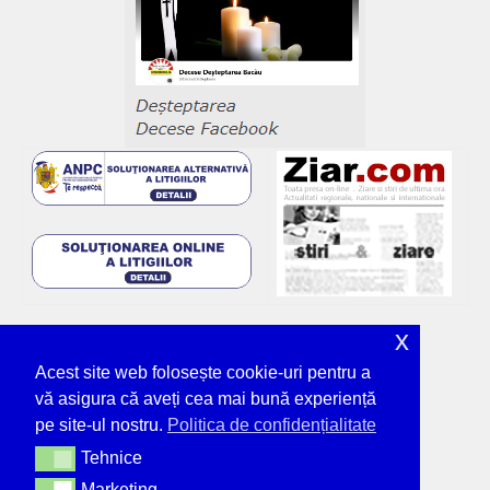
x
Acest site web folosește cookie-uri pentru a
vă asigura că aveți cea mai bună experiență
pe site-ul nostru.
Politica de confidențialitate
Tehnice
Tehnice
Marketing