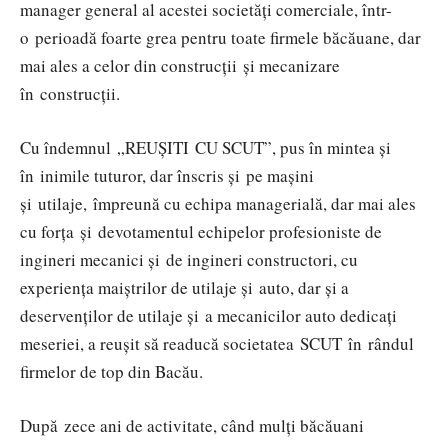
manager general al acestei societăți comerciale, într-
o perioadă foarte grea pentru toate firmele băcăuane, dar
mai ales a celor din construcții și mecanizare
în construcții.
Cu îndemnul „REUȘITI CU SCUT”, pus în mintea și
în inimile tuturor, dar înscris și pe mașini
și utilaje, împreună cu echipa managerială, dar mai ales
cu forța și devotamentul echipelor profesioniste de
ingineri mecanici și de ingineri constructori, cu
experiența maiștrilor de utilaje și auto, dar și a
deservenților de utilaje și a mecanicilor auto dedicați
meseriei, a reușit să readucă societatea SCUT în rândul
firmelor de top din Bacău.
După zece ani de activitate, când mulți băcăuani