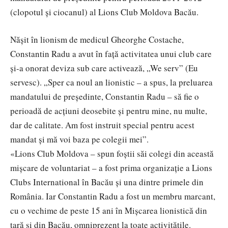
(clopotul și ciocanul) al Lions Club Moldova Bacău.
Nășit în lionism de medicul Gheorghe Costache,
Constantin Radu a avut în față activitatea unui club care
și-a onorat deviza sub care activează, „We serv” (Eu
servesc). „Sper ca noul an lionistic – a spus, la preluarea
mandatului de președinte, Constantin Radu – să fie o
perioadă de acțiuni deosebite și pentru mine, nu multe,
dar de calitate. Am fost instruit special pentru acest
mandat și mă voi baza pe colegii mei”.
«Lions Club Moldova – spun foștii săi colegi din această
mișcare de voluntariat – a fost prima organizație a Lions
Clubs International în Bacău și una dintre primele din
România. Iar Constantin Radu a fost un membru marcant,
cu o vechime de peste 15 ani în Mișcarea lionistică din
țară și din Bacău, omniprezent la toate activitățile.