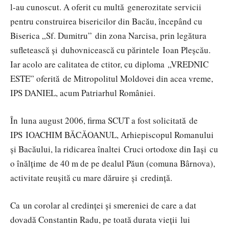
l-au cunoscut. A oferit cu multă generozitate servicii
pentru construirea bisericilor din Bacău, începând cu
Biserica „Sf. Dumitru” din zona Narcisa, prin legătura
sufletească și duhovnicească cu părintele Ioan Pleșcău.
Iar acolo are calitatea de ctitor, cu diploma „VREDNIC
ESTE” oferită de Mitropolitul Moldovei din acea vreme,
IPS DANIEL, acum Patriarhul României.
În luna august 2006, firma SCUT a fost solicitată de
IPS IOACHIM BĂCĂOANUL, Arhiepiscopul Romanului
și Bacăului, la ridicarea înaltei Cruci ortodoxe din Iași cu
o înălțime de 40 m de pe dealul Păun (comuna Bârnova),
activitate reușită cu mare dăruire și credință.
Ca un corolar al credinței și smereniei de care a dat
dovadă Constantin Radu, pe toată durata vieții lui