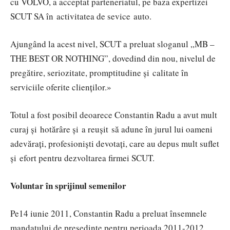
cu VOLVO, a acceptat parteneriatul, pe baza expertizei
SCUT SA în activitatea de sevice auto.
Ajungând la acest nivel, SCUT a preluat sloganul „MB –
THE BEST OR NOTHING”, dovedind din nou, nivelul de
pregătire, seriozitate, promptitudine și calitate în
serviciile oferite clienților.»
Totul a fost posibil deoarece Constantin Radu a avut mult
curaj și hotărâre și a reușit să adune în jurul lui oameni
adevărați, profesioniști devotați, care au depus mult suflet
și efort pentru dezvoltarea firmei SCUT.
Voluntar în sprijinul semenilor
Pe14 iunie 2011, Constantin Radu a preluat însemnele
mandatului de președinte pentru perioada 2011-2012