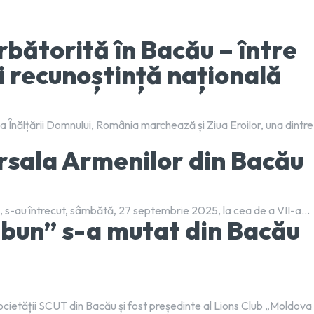
rbătorită în Bacău – între
i recunoștință națională
a Înălțării Domnului, România marchează și Ziua Eroilor, una dintre
ursala Armenilor din Bacău
 ani, s-au întrecut, sâmbătă, 27 septembrie 2025, la cea de a VII-a...
i bun” s-a mutat din Bacău
etății SCUT din Bacău și fost președinte al Lions Club „Moldova