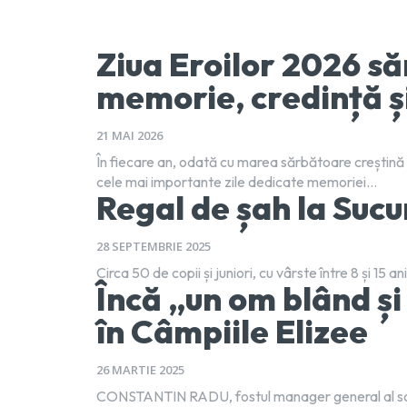
Ziua Eroilor 2026 să
memorie, credință ș
21 MAI 2026
În fiecare an, odată cu marea sărbătoare creștină 
cele mai importante zile dedicate memoriei...
Regal de șah la Suc
28 SEPTEMBRIE 2025
Circa 50 de copii și juniori, cu vârste între 8 și 15
Încă „un om blând ș
în Câmpiile Elizee
26 MARTIE 2025
​CONSTANTIN RADU, fostul manager general al soci