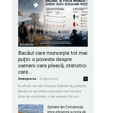
Actualitate
Bacăul care muncește tot mai
puțin: o poveste despre
oameni care pleacă, statistici
care...
Deșteptarea
-
8 august 2026
0
În cifrele reci din Anuarul Statistic al județului
Bacău se ascunde o poveste care nu ține
doar de economie, ci de oameni. De cei...
Spitalul din Comănești,
între eficiență și criza de