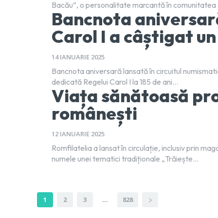
Bacău”, o personalitate marcantă în comunitatea s
Bancnota aniversar
Carol I a câștigat u
14 IANUARIE 2025
Bancnota aniversară lansată în circuitul numisma
dedicată Regelui Carol I la 185 de ani...
Viața sănătoasă pr
românești
12 IANUARIE 2025
Romfilatelia a lansat în circulație, inclusiv prin m
numele unei tematici tradiționale „Trăiește...
1
2
3
...
828