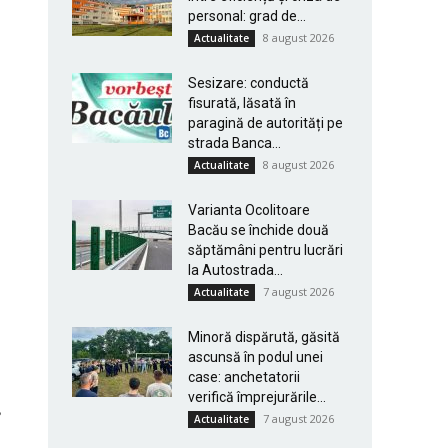
personal: grad de...
8 august 2026
Actualitate
Sesizare: conductă
fisurată, lăsată în
paragină de autorități pe
strada Banca...
8 august 2026
Actualitate
Varianta Ocolitoare
Bacău se închide două
săptămâni pentru lucrări
la Autostrada...
7 august 2026
Actualitate
Minoră dispărută, găsită
ascunsă în podul unei
case: anchetatorii
verifică împrejurările...
7 august 2026
Actualitate