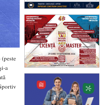
 (peste
și-a
ată
Sportiv