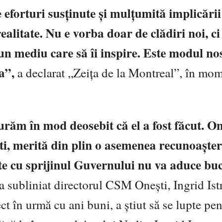
forturi susținute și mulțumită implicării
ealitate. Nu e vorba doar de clădiri noi, c
r-un mediu care să îi inspire. Este modul no
a”,
a declarat „Zeița de la Montreal”, în mom
răm în mod deosebit că el a fost făcut. On
i, merită din plin o asemenea recunoașter
ate cu sprijinul Guvernului nu va aduce bu
a subliniat directorul CSM Onești, Ingrid Istr
ect în urmă cu ani buni, a știut să se lupte pen