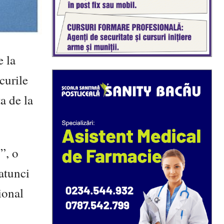
e la
curile
a de la
”, o
 atunci
ional