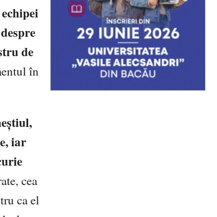
 echipei
i despre
stru de
entul în
eștiul,
e, iar
curie
ate, cea
tru ca el