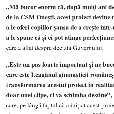
„Mă bucur enorm că, după mulți ani de e
de la CSM Onești, acest proiect devine r
a le oferi copiilor șansa de a crește înt
a le spune că și ei pot atinge perfecțiune
care a aflat despre decizia Guvernului.
„Este un pas foarte important și ne bucu
care este Leagănul gimnasticii româneșt
transformarea acestui proiect în realit
doar unei clipe, ci va schimba destine”,
care, pe lângă faptul că a inițiat acest proi