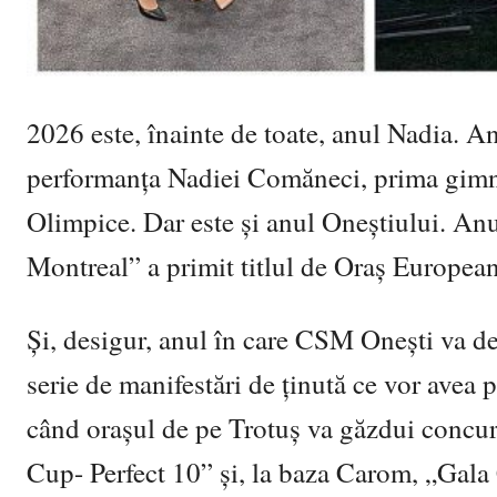
2026 este, înainte de toate, anul Nadia. An
performanța Nadiei Comăneci, prima gimnas
Olimpice. Dar este și anul Oneștiului. Anu
Montreal” a primit titlul de Oraș European
Și, desigur, anul în care CSM Onești va d
serie de manifestări de ținută ce vor avea 
când orașul de pe Trotuș va găzdui concu
Cup- Perfect 10” și, la baza Carom, „Gal