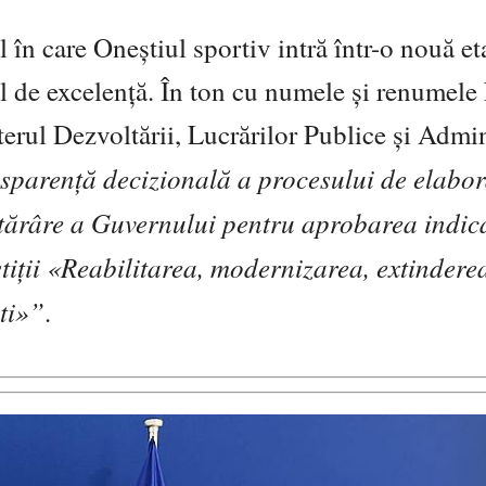
 în care Oneștiul sportiv intră într-o nouă et
el de excelență. În ton cu numele și renumele
erul Dezvoltării, Lucrărilor Publice și Admin
sparență decizională a procesului de elabor
tărâre a Guvernului pentru aprobarea indic
tiții «Reabilitarea, modernizarea, extinderea
ti»”
.