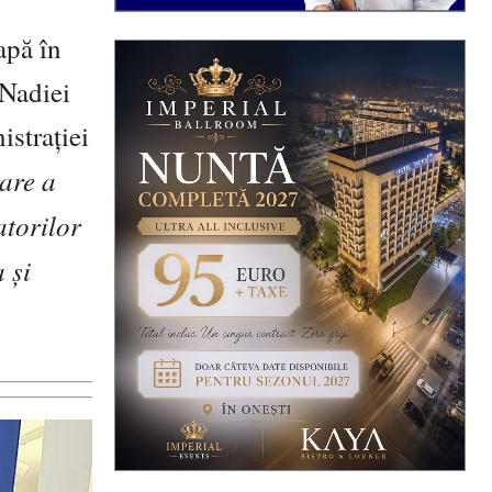
apă în
 Nadiei
istrației
are a
atorilor
 și