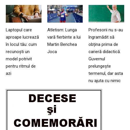
Laptopul care
Atletism: Lunga
Profesorii nu s-au
aproape lucrează
vară fierbinte a lui
îngramădit să
în locul tău: cum
Martin Benchea
obțina prima de
recunoști un
Joca
carieră didactică.
model potrivit
Guvernul
pentru ritmul de
prelungește
azi
termenul, dar asta
nu ajuta cu nimic