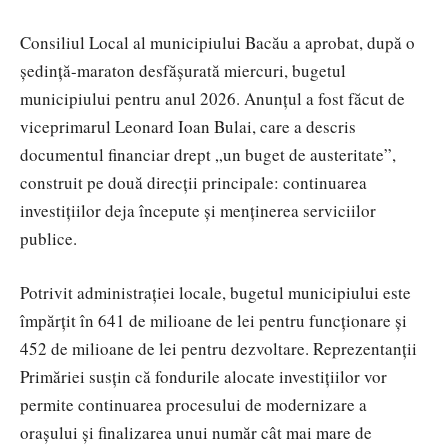
Consiliul Local al municipiului
Bacău
a aprobat, după o
ședință-maraton desfășurată miercuri, bugetul
municipiului pentru anul 2026. Anunțul a fost făcut de
viceprimarul
Leonard Ioan Bulai
, care a descris
documentul financiar drept „un buget de austeritate”,
construit pe două direcții principale: continuarea
investițiilor deja începute și menținerea serviciilor
publice.
Potrivit administrației locale, bugetul municipiului este
împărțit în 641 de milioane de lei pentru funcționare și
452 de milioane de lei pentru dezvoltare. Reprezentanții
Primăriei susțin că fondurile alocate investițiilor vor
permite continuarea procesului de modernizare a
orașului și finalizarea unui număr cât mai mare de