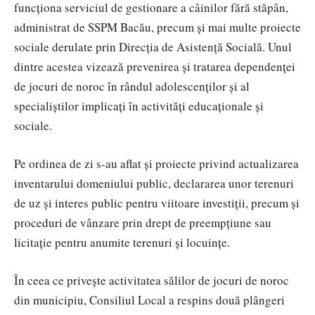
funcționa serviciul de gestionare a câinilor fără stăpân,
administrat de
SSPM Bacău
, precum și mai multe proiecte
sociale derulate prin Direcția de Asistență Socială. Unul
dintre acestea vizează prevenirea și tratarea dependenței
de jocuri de noroc în rândul adolescenților și al
specialiștilor implicați în activități educaționale și
sociale.
Pe ordinea de zi s-au aflat și proiecte privind actualizarea
inventarului domeniului public, declararea unor terenuri
de uz și interes public pentru viitoare investiții, precum și
proceduri de vânzare prin drept de preempțiune sau
licitație pentru anumite terenuri și locuințe.
În ceea ce privește activitatea sălilor de jocuri de noroc
din municipiu, Consiliul Local a respins două plângeri