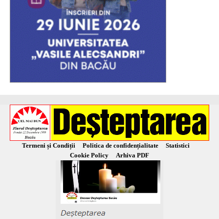
Termeni și Condiții
Politica de confidențialitate
Statistici
Cookie Policy
Arhiva PDF