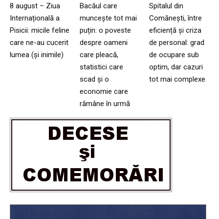
8 august – Ziua
Bacăul care
Spitalul din
Internațională a
muncește tot mai
Comănești, între
Pisicii: micile feline
puțin: o poveste
eficiență și criza
care ne-au cucerit
despre oameni
de personal: grad
lumea (și inimile)
care pleacă,
de ocupare sub
statistici care
optim, dar cazuri
scad și o
tot mai complexe
economie care
rămâne în urmă