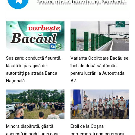
Sesizare: conductă fisurată,
Varianta Ocolitoare Bacău se
lăsată în paragină de
închide două săptămâni
autorități pe strada Banca
pentru lucrări la Autostrada
Națională
A7
Minoră dispărută, găsită
Eroii de la Coșna,
ascunsă în podul unei case:
comemorați prin ceremonii