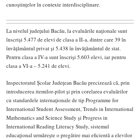
cunoștințelor în contexte interdisciplinare.
La nivelul județului Bacău, la evaluările naționale sunt
înscriși 5.477 de elevi de clasa a II-a, dintre care 39 în
învățământul privat și 5.438 în învățământul de stat.
Pentru clasa a IV-a sunt înscriși 5.603 elevi, iar pentru
clasa a VI-a – 5.241 de elevi.
Inspectoratul Școlar Județean Bacău precizează că, prin
introducerea itemilor-pilot și prin corelarea evaluărilor
cu standardele internaționale de tip
Programme for
International Student Assessment
,
Trends in International
Mathematics and Science Study
și
Progress in
International Reading Literacy Study
, sistemul
educațional urmărește o pregătire mai eficientă a elevilor