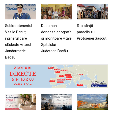
Sublocotenentul
Dedeman
S-a sfințit
Vasile Dănuț,
donează ecografe
paraclisului
inginerul care
și monitoare vitale
Protoieriei Sascut
clădește viitorul
Spitalului
Jandarmeriei
Județean Bacău
Bacău