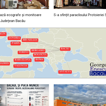
ză ecografe și monitoare
S-a sfințit paraclisului Protoieriei
ui Județean Bacău