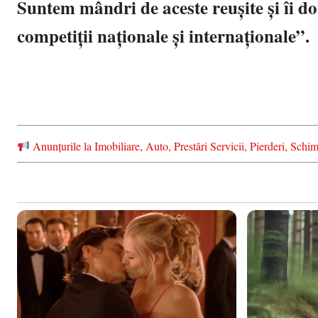
Suntem mândri de aceste reușite și îi do
competiții naționale și internaționale”.
Anunțurile la Imobiliare, Auto, Prestări Servicii, Pierderi, S