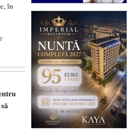
e, în
e
pentru
 să