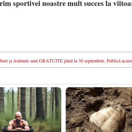
rim sportivei noastre mult succes la viitoa
chimburi și Animale sunt GRATUITE până la 30 septembrie. Publică acum