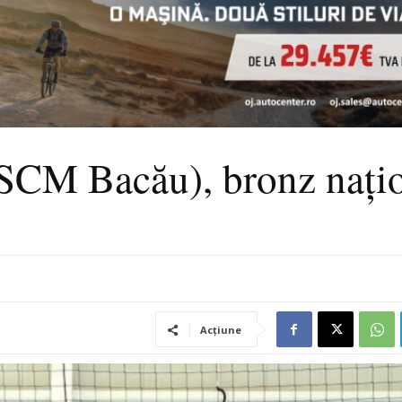
(SCM Bacău), bronz nați
Acțiune