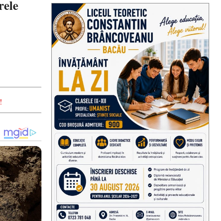
rele
!