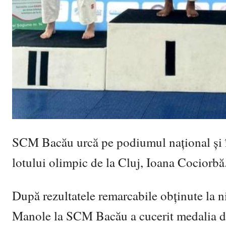
SCM Bacău urcă pe podiumul național și în
lotului olimpic de la Cluj, Ioana Cociorbă
După rezultatele remarcabile obținute la n
Manole la SCM Bacău a cucerit medalia de 