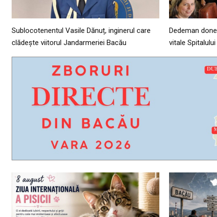
Sublocotenentul Vasile Dănuț, inginerul care
Dedeman donea
clădește viitorul Jandarmeriei Bacău
vitale Spitalul