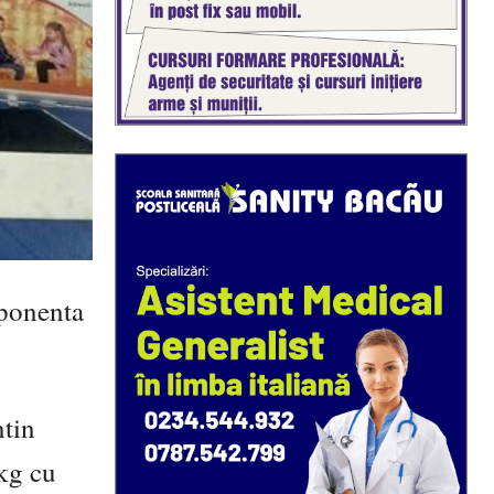
mponenta
ntin
kg cu