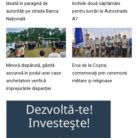
lăsată în paragină de
închide două săptămâni
autorități pe strada Banca
pentru lucrări la Autostrada
Națională
A7
Minoră dispărută, găsită
Eroii de la Coșna,
ascunsă în podul unei case:
comemorați prin ceremonii
anchetatorii verifică
militare și religioase
împrejurările dispariției