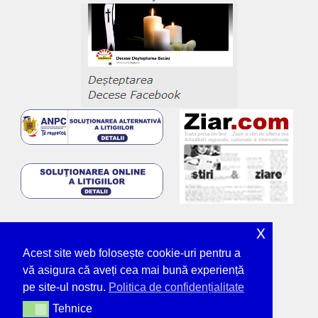
x
Acest site web folosește cookie-uri pentru a
vă asigura că aveți cea mai bună experiență
pe site-ul nostru.
Politica de confidențialitate
Tehnice
Tehnice