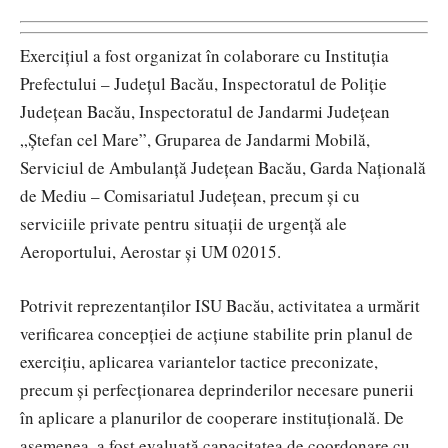
Exercițiul a fost organizat în colaborare cu Instituția
Prefectului – Județul Bacău, Inspectoratul de Poliție
Județean Bacău, Inspectoratul de Jandarmi Județean
„Ștefan cel Mare”, Gruparea de Jandarmi Mobilă,
Serviciul de Ambulanță Județean Bacău, Garda Națională
de Mediu – Comisariatul Județean, precum și cu
serviciile private pentru situații de urgență ale
Aeroportului, Aerostar și UM 02015.
Potrivit reprezentanților ISU Bacău, activitatea a urmărit
verificarea concepției de acțiune stabilite prin planul de
exercițiu, aplicarea variantelor tactice preconizate,
precum și perfecționarea deprinderilor necesare punerii
în aplicare a planurilor de cooperare instituțională. De
asemenea, a fost evaluată capacitatea de coordonare cu