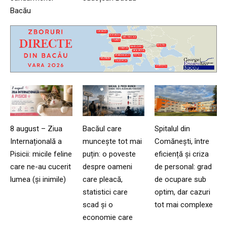
Bacău
8 august – Ziua
Bacăul care
Spitalul din
Internațională a
muncește tot mai
Comănești, între
Pisicii: micile feline
puțin: o poveste
eficiență și criza
care ne-au cucerit
despre oameni
de personal: grad
lumea (și inimile)
care pleacă,
de ocupare sub
statistici care
optim, dar cazuri
scad și o
tot mai complexe
economie care