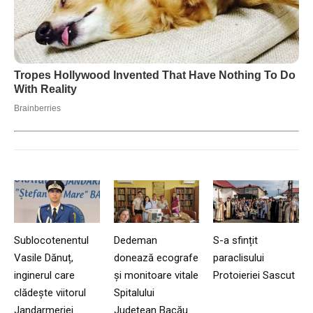
Sublocotenentul
Dedeman
S-a sfințit
Vasile Dănuț,
donează ecografe
paraclisului
inginerul care
și monitoare vitale
Protoieriei Sascut
clădește viitorul
Spitalului
Jandarmeriei
Județean Bacău