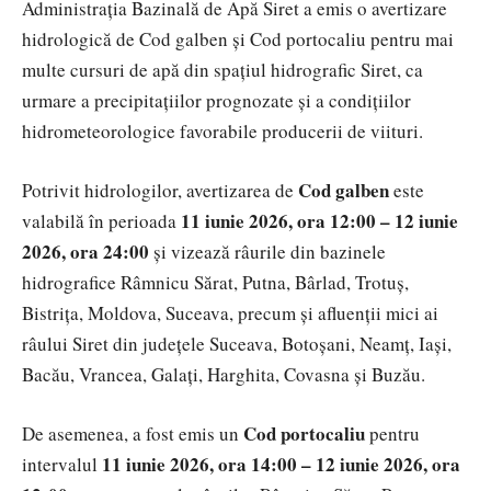
Administrația Bazinală de Apă Siret a emis o avertizare
hidrologică de Cod galben și Cod portocaliu pentru mai
multe cursuri de apă din spațiul hidrografic Siret, ca
urmare a precipitațiilor prognozate și a condițiilor
hidrometeorologice favorabile producerii de viituri.
Cod galben
Potrivit hidrologilor, avertizarea de
este
11 iunie 2026, ora 12:00 – 12 iunie
valabilă în perioada
2026, ora 24:00
și vizează râurile din bazinele
hidrografice Râmnicu Sărat, Putna, Bârlad, Trotuș,
Bistrița, Moldova, Suceava, precum și afluenții mici ai
râului Siret din județele Suceava, Botoșani, Neamț, Iași,
Bacău, Vrancea, Galați, Harghita, Covasna și Buzău.
Cod portocaliu
De asemenea, a fost emis un
pentru
11 iunie 2026, ora 14:00 – 12 iunie 2026, ora
intervalul