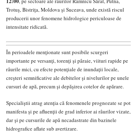
12:00
, pe sectoare ale râurilor Râmnicu Sărat, Putna,
Trotuș, Bistrița, Moldova și Suceava, unde există riscul
producerii unor fenomene hidrologice periculoase de
intensitate ridicată.
În perioadele menționate sunt posibile scurgeri
importante pe versanți, torenți și pâraie, viituri rapide pe
râurile mici, cu efecte potențiale de inundații locale,
creșteri semnificative ale debitelor și nivelurilor pe unele
cursuri de apă, precum și depășirea cotelor de apărare.
Specialiștii atrag atenția că fenomenele prognozate se pot
manifesta și pe afluenții de grad inferior ai râurilor vizate,
dar și pe cursurile de apă necadastrate din bazinele
hidrografice aflate sub avertizare.