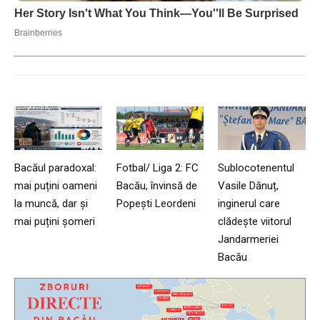
Bacăul paradoxal:
Fotbal/ Liga 2: FC
Sublocotenentul
mai puțini oameni
Bacău, învinsă de
Vasile Dănuț,
la muncă, dar și
Popești Leordeni
inginerul care
mai puțini șomeri
clădește viitorul
Jandarmeriei
Bacău