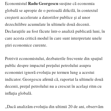
Radu Georgescu
Economistul
susține că economia
globală se apropie de o perioadă dificilă, în contextul
creșterii accelerate a datoriilor publice și al unor
dezechilibre acumulate în ultimele două decenii.
Declarațiile au fost făcute într-o analiză publicată luni, în
care acesta critică modul în care sunt interpretate unele
știri economice curente.
Potrivit economistului, dezbaterile frecvente din spațiul
public despre impactul prețului petrolului asupra
economiei ignoră evoluția pe termen lung a acestui
indicator. Georgescu afirmă că, raportat la ultimele două
decenii, prețul petrolului nu a crescut în același ritm cu
inflația globală.
„Dacă analizăm evoluția din ultimii 20 de ani, observăm