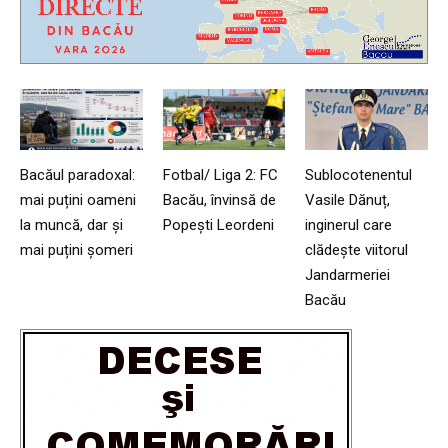
Bacăul paradoxal:
Fotbal/ Liga 2: FC
Sublocotenentul
mai puțini oameni
Bacău, învinsă de
Vasile Dănuț,
la muncă, dar și
Popești Leordeni
inginerul care
mai puțini șomeri
clădește viitorul
Jandarmeriei
Bacău