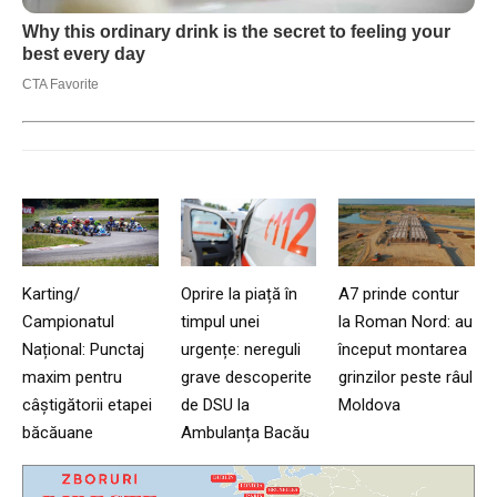
Karting/
Oprire la piață în
A7 prinde contur
Campionatul
timpul unei
la Roman Nord: au
Național: Punctaj
urgențe: nereguli
început montarea
maxim pentru
grave descoperite
grinzilor peste râul
câștigătorii etapei
de DSU la
Moldova
băcăuane
Ambulanța Bacău