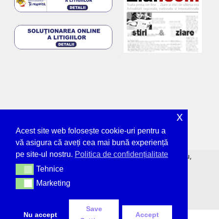
x
Acest site web folosește cookie-uri pentru a
vă asigura că aveți cea mai bună experiență
pe site-ul nostru.
Politica de confidențialitate
© Deșteptarea - unicul ziar tipărit din Bacău,
neîntrerupt, de 36 de ani.
Tehnice
Tehnice
Marketing
Marketing
Save
Nu accept
Accept