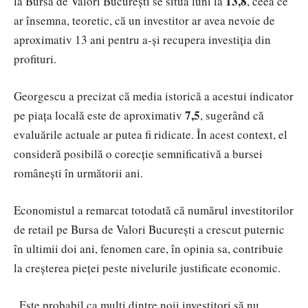
13,8
la Bursa de Valori București se situa luni la
, ceea ce
ar însemna, teoretic, că un investitor ar avea nevoie de
aproximativ 13 ani pentru a-și recupera investiția din
profituri.
Georgescu a precizat că media istorică a acestui indicator
7,5
pe piața locală este de aproximativ
, sugerând că
evaluările actuale ar putea fi ridicate. În acest context, el
consideră posibilă o corecție semnificativă a bursei
românești în următorii ani.
Economistul a remarcat totodată că numărul investitorilor
de retail pe Bursa de Valori București a crescut puternic
în ultimii doi ani, fenomen care, în opinia sa, contribuie
la creșterea pieței peste nivelurile justificate economic.
„Este probabil ca mulți dintre noii investitori să nu