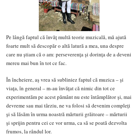
Pe lângă faptul că învăț multă teorie muzicală, mă ajută
foarte mult să descopăr o altă latură a mea, una despre
care nu știam că o am: perseverența și dorința de a deveni
mereu mai bun în tot ce fac.
În încheiere, aș vrea să subliniez faptul că muzica – și
viața, în general – m-au învățat că nimic din tot ce
experimentăm pe acest pământ nu este întâmplător și, mai
devreme sau mai târziu, ne va folosi să devenim compleți
și să lăsăm în urma noastră mărturii grăitoare – mărturii
și sprijin pentru cei ce vor urma, ca să se poată dezvolta
frumos, la rândul lor.