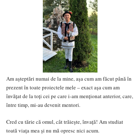
Am așteptări numai de la mine, așa cum am făcut până în
prezent în toate proiectele mele – exact așa cum am
învățat de la toți cei pe care i-am menționat anterior, care,
între timp, mi-au devenit mentori.
Cred cu tărie că omul, cât trăiește, învață! Am studiat
toată viața mea și nu mă opresc nici acum.