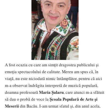
A fost ocazia cu care am simțit dragostea publicului și
emoția spectacolului de calitate. Mereu am spus că, în
viață, nu este niciodată nimic întâmplător, pentru că aici
m-a observat îndrăgita interpretă de muzică populară,
Maria Șalaru
doamna profesoară
, care atunci m-a sfătuit
Școala Populară de Arte și
să dau o probă de voce la
Meserii
din Bacău. I-am urmat sfatul și, din anul acela,