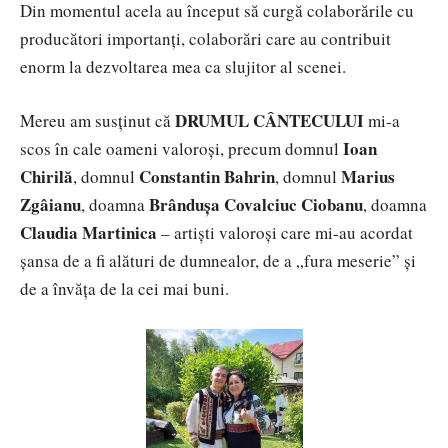
Din momentul acela au început să curgă colaborările cu
producători importanți, colaborări care au contribuit
enorm la dezvoltarea mea ca slujitor al scenei.
DRUMUL CÂNTECULUI
Mereu am susținut că
mi-a
Ioan
scos în cale oameni valoroși, precum domnul
Chirilă
Constantin Bahrin
Marius
, domnul
, domnul
Zgâianu
Brândușa Covalciuc Ciobanu
, doamna
, doamna
Claudia Martinica
– artiști valoroși care mi-au acordat
șansa de a fi alături de dumnealor, de a „fura meserie” și
de a învăța de la cei mai buni.