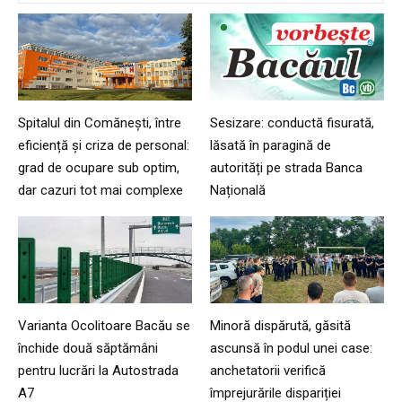
Spitalul din Comănești, între
Sesizare: conductă fisurată,
eficiență și criza de personal:
lăsată în paragină de
grad de ocupare sub optim,
autorități pe strada Banca
dar cazuri tot mai complexe
Națională
Varianta Ocolitoare Bacău se
Minoră dispărută, găsită
închide două săptămâni
ascunsă în podul unei case:
pentru lucrări la Autostrada
anchetatorii verifică
A7
împrejurările dispariției