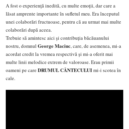
A fost o experiență inedită, cu multe emoții, dar care a
lăsat amprente importante în sufletul meu. Era începutul
unei colaborări fructuoase, pentru că au urmat mai multe
colaborări după aceea.
Trebuie să amintesc aici și contribuția băcăuanului
George Maciuc
nostru, domnul
, care, de asemenea, mi-a
acordat credit la vremea respectivă și mi-a oferit mai
multe linii melodice extrem de valoroase. Erau primii
DRUMUL CÂNTECULUI
oameni pe care
mi-i scotea în
cale.