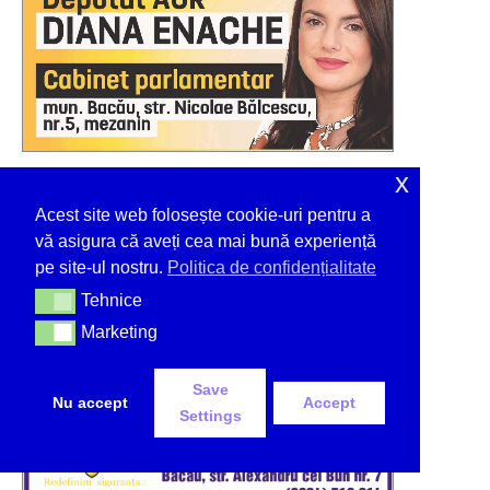
x
Acest site web folosește cookie-uri pentru a
vă asigura că aveți cea mai bună experiență
pe site-ul nostru.
Politica de confidențialitate
Tehnice
Tehnice
Marketing
Marketing
Save
Nu accept
Accept
Settings