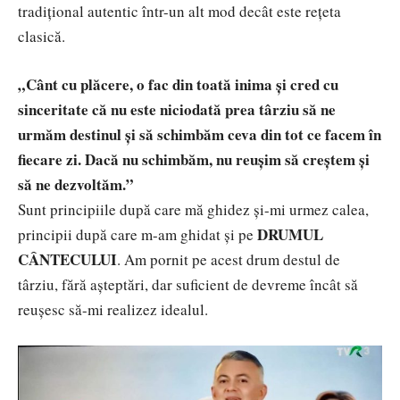
tradițional autentic într-un alt mod decât este rețeta
clasică.
„Cânt cu plăcere, o fac din toată inima și cred cu
sinceritate că nu este niciodată prea târziu să ne
urmăm destinul și să schimbăm ceva din tot ce facem în
fiecare zi. Dacă nu schimbăm, nu reușim să creștem și
să ne dezvoltăm.”
Sunt principiile după care mă ghidez și-mi urmez calea,
DRUMUL
principii după care m-am ghidat și pe
CÂNTECULUI
. Am pornit pe acest drum destul de
târziu, fără așteptări, dar suficient de devreme încât să
reușesc să-mi realizez idealul.