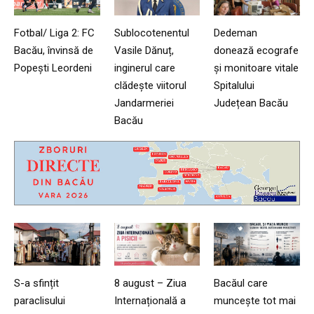
Fotbal/ Liga 2: FC
Sublocotenentul
Dedeman
Bacău, învinsă de
Vasile Dănuț,
donează ecografe
Popești Leordeni
inginerul care
și monitoare vitale
clădește viitorul
Spitalului
Jandarmeriei
Județean Bacău
Bacău
S-a sfințit
8 august – Ziua
Bacăul care
paraclisului
Internațională a
muncește tot mai