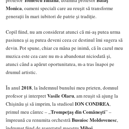
Tomescu Iuliana
Balaș
profesor
, doamna profesor
Monica
, oameni speciali care au reușit să transforme
generații în mari iubitori de patrie și tradiție.
Copil fiind, nu am considerat atunci că mi-aș putea urma
pasiunea și aș putea deveni ceea ce destinul îmi sugera să
devin. Pot spune, chiar cu mâna pe inimă, că în cazul meu
muzica este cea care nu m-a abandonat niciodată și,
atunci când a apărut oportunitatea, m-a tras înapoi pe
drumul artistic.
2018
În anul
, la îndemnul bunului meu prieten, domnul
Vasile Olaru
profesor și interpret
, am reușit să ajung la
ION CONDREA
Chișinău și să imprim, la studioul
,
Trompețaș din Comănești
primul meu cântec – „
” –
Busuioc Moldovenesc
împreună cu renumita orchestră
,
Mihai
îndrumat fiind de regretatul maestru