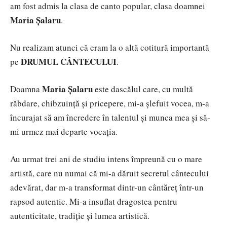
am fost admis la clasa de canto popular, clasa doamnei
Maria Șalaru
.
Nu realizam atunci că eram la o altă cotitură importantă
DRUMUL CÂNTECULUI
pe
.
Maria Șalaru
Doamna
este dascălul care, cu multă
răbdare, chibzuință și pricepere, mi-a șlefuit vocea, m-a
încurajat să am încredere în talentul și munca mea și să-
mi urmez mai departe vocația.
Au urmat trei ani de studiu intens împreună cu o mare
artistă, care nu numai că mi-a dăruit secretul cântecului
adevărat, dar m-a transformat dintr-un cântăreț într-un
rapsod autentic. Mi-a insuflat dragostea pentru
autenticitate, tradiție și lumea artistică.