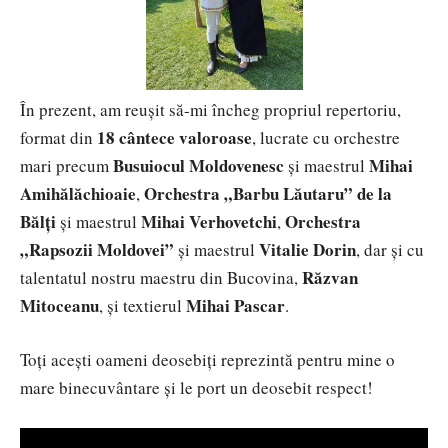
În prezent, am reușit să-mi încheg propriul repertoriu,
18 cântece valoroase
format din
, lucrate cu orchestre
Busuiocul Moldovenesc
Mihai
mari precum
și maestrul
Amihălăchioaie
Orchestra „Barbu Lăutaru” de la
,
Bălți
Mihai Verhovetchi
Orchestra
și maestrul
,
„Rapsozii Moldovei”
Vitalie Dorin
și maestrul
, dar și cu
Răzvan
talentatul nostru maestru din Bucovina,
Mitoceanu
Mihai Pascar
, și textierul
.
Toți acești oameni deosebiți reprezintă pentru mine o
mare binecuvântare și le port un deosebit respect!