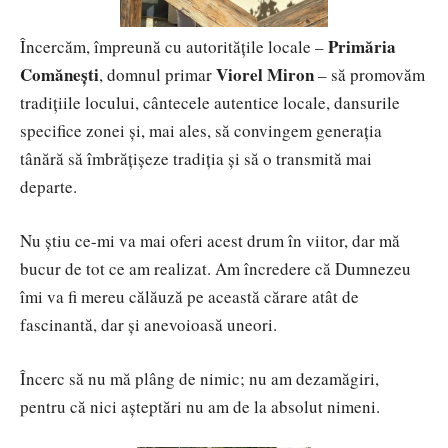
Primăria
Încercăm, împreună cu autoritățile locale –
Comănești
Viorel Miron
, domnul primar
– să promovăm
tradițiile locului, cântecele autentice locale, dansurile
specifice zonei și, mai ales, să convingem generația
tânără să îmbrățișeze tradiția și să o transmită mai
departe.
Nu știu ce-mi va mai oferi acest drum în viitor, dar mă
bucur de tot ce am realizat. Am încredere că Dumnezeu
îmi va fi mereu călăuză pe această cărare atât de
fascinantă, dar și anevoioasă uneori.
Încerc să nu mă plâng de nimic; nu am dezamăgiri,
pentru că nici așteptări nu am de la absolut nimeni.