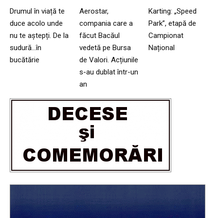
Drumul în viață te
Aerostar,
Karting: „Speed
duce acolo unde
compania care a
Park”, etapă de
nu te aștepți. De la
făcut Bacăul
Campionat
sudură…în
vedetă pe Bursa
Național
bucătărie
de Valori. Acțiunile
s-au dublat într-un
an