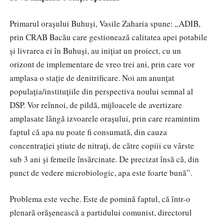
Primarul orașului Buhuși, Vasile Zaharia spune: „ADIB,
prin CRAB Bacău care gestionează calitatea apei potabile
și livrarea ei în Buhuși, au inițiat un proiect, cu un
orizont de implementare de vreo trei ani, prin care vor
amplasa o stație de denitrificare. Noi am anunțat
populația/instituțiile din perspectiva noului semnal al
DSP. Vor reînnoi, de pildă, mijloacele de avertizare
amplasate lângă izvoarele orașului, prin care reamintim
faptul că apa nu poate fi consumată, din cauza
concentrației știute de nitrați, de către copiii cu vârste
sub 3 ani și femeile însărcinate. De precizat însă că, din
punct de vedere microbiologic, apa este foarte bună”.
Problema este veche. Este de pomină faptul, că într-o
plenară orășenească a partidului comunist, directorul