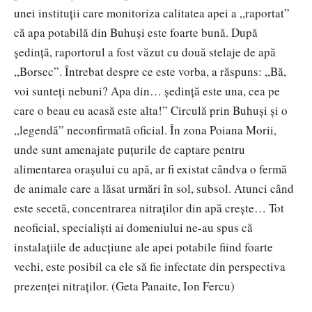
unei instituții care monitoriza calitatea apei a ,,raportat”
că apa potabilă din Buhuși este foarte bună. După
ședință, raportorul a fost văzut cu două stelaje de apă
,,Borsec”. Întrebat despre ce este vorba, a răspuns: ,,Bă,
voi sunteți nebuni? Apa din… ședință este una, cea pe
care o beau eu acasă este alta!” Circulă prin Buhuși și o
,,legendă” neconfirmată oficial. În zona Poiana Morii,
unde sunt amenajate puțurile de captare pentru
alimentarea orașului cu apă, ar fi existat cândva o fermă
de animale care a lăsat urmări în sol, subsol. Atunci când
este secetă, concentrarea nitraților din apă crește… Tot
neoficial, specialiști ai domeniului ne-au spus că
instalațiile de aducțiune ale apei potabile fiind foarte
vechi, este posibil ca ele să fie infectate din perspectiva
prezenței nitraților. (Geta Panaite, Ion Fercu)