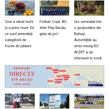
Cine a vânat trufe
Fotbal/ Copii: AS
Urs semnalat într-
și a prins mure. De
Inter Play Bacău,
o gospodărie din
ce sunt amendați
gata de joc!
Buhuși.
culegătorii de
Autoritățile au
fructe de pădure
emis mesaj RO-
ALERT și au
intervenit în zonă