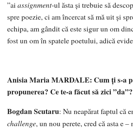
assignment
”ai
-ul ăsta și trebuie să desco
spre poezie, ci am încercat să mă uit și sp
echipa, am gândit că este sigur un om dinc
fost un om în spatele poetului, adică evide
Anisia Maria
MARDALE:
Cum ți s-a p
propunerea? Ce te-a făcut să zici ”da”?
Bogdan Scutaru
: Nu neapărat faptul că 
challenge
, un nou perete, cred că asta e 