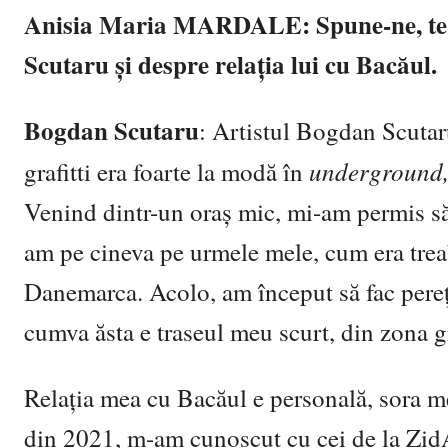
Anisia Maria
MARDALE:
Spune-ne, te
Scutaru și despre relația lui cu Bacăul.
Bogdan Scutaru
: Artistul Bogdan Scutar
underground
grafitti era foarte la modă în
Venind dintr-un oraș mic, mi-am permis să m
am pe cineva pe urmele mele, cum era treab
Danemarca. Acolo, am început să fac pereți
cumva ăsta e traseul meu scurt, din zona g
Relația mea cu Bacăul e personală, sora mea 
din 2021, m-am cunoscut cu cei de la ZidAr