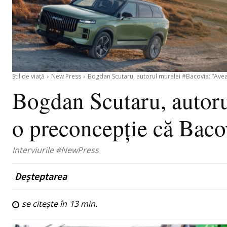
Stil de viață
New Press
Bogdan Scutaru, autorul muralei #Bacovia: ”Avea
Bogdan Scutaru, autor
o preconcepție că Bacov
Interviurile #NewPress
Deșteptarea
se citește în
13
min.