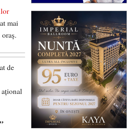
lor
flat mai
 oraș.
at de
 ațional
”