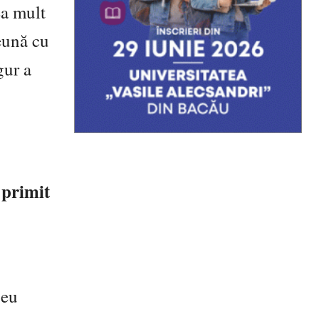
ea mult
reună cu
gur a
 primit
 eu