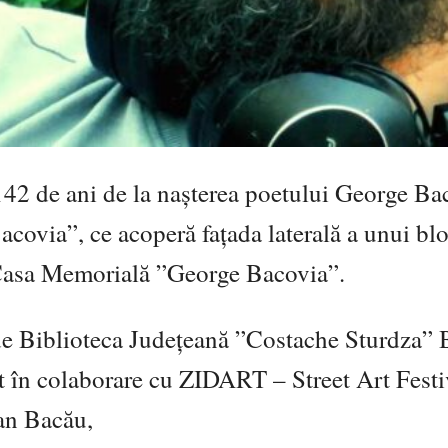
142 de ani de la nașterea poetului George Ba
acovia”, ce acoperă fațada laterală a unui bl
e Casa Memorială ”George Bacovia”.
t de Biblioteca Județeană ”Costache Sturdza” 
at în colaborare cu ZIDART – Street Art Festi
ean Bacău,