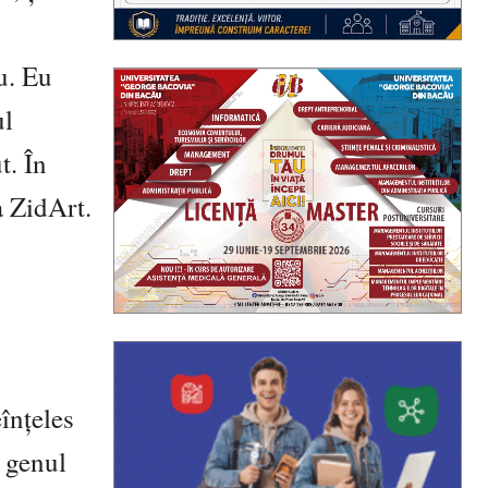
u. Eu
ul
t. În
a ZidArt.
înțeles
e genul