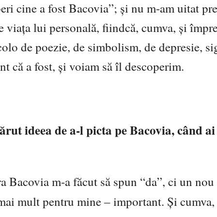
peri cine a fost Bacovia”; și nu m-am uitat pr
re viața lui personală, fiindcă, cumva, și împ
olo de poezie, de simbolism, de depresie, si
nt că a fost, și voiam să îl descoperim.
ărut ideea de a-l picta pe Bacovia, când ai
era Bacovia m-a făcut să spun “da”, ci un nou
– mai mult pentru mine – important. Și cumva,