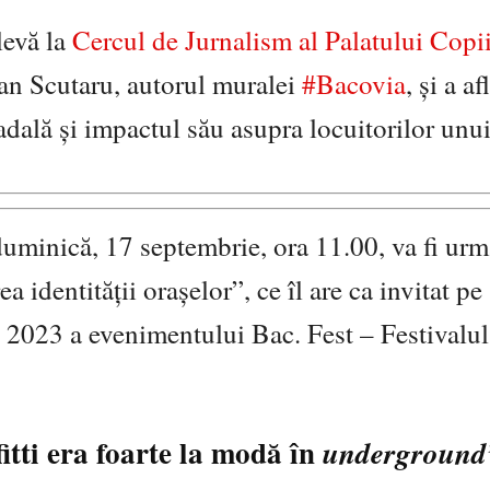
levă la
Cercul de Jurnalism al Palatului Copii
gdan Scutaru, autorul muralei
#Bacovia
, și a a
radală și impactul său asupra locuitorilor unui
minică, 17 septembrie, ora 11.00, va fi urm
a identității orașelor”, ce îl are ca invitat pe
ei 2023 a evenimentului Bac. Fest – Festivalul
itti era foarte la modă în
underground