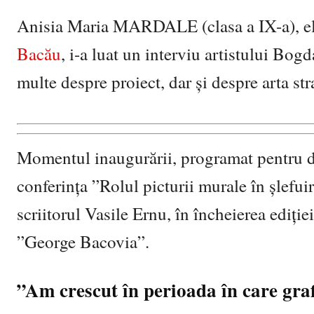
Anisia Maria MARDALE (clasa a IX-a), e
Bacău
, i-a luat un interviu artistului Bo
multe despre proiect, dar și despre arta st
Momentul inaugurării, programat pentru du
conferința ”Rolul picturii murale în șlefuire
scriitorul Vasile Ernu, în încheierea ediți
”George Bacovia”.
”Am crescut în perioada în care graf