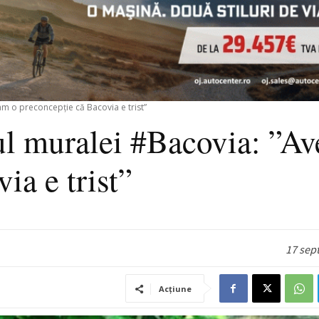
m o preconcepție că Bacovia e trist”
ul muralei #Bacovia: ”A
ia e trist”
17 sep
Acțiune