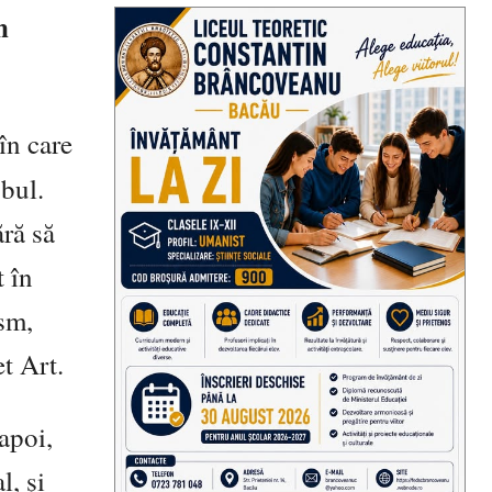
n
în care
bul.
ără să
t în
sm,
t Art.
 apoi,
l, și