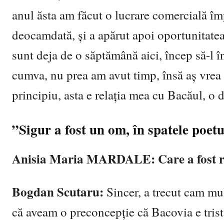
anul ăsta am făcut o lucrare comercială îm
deocamdată, și a apărut apoi oportunitatea
sunt deja de o săptămână aici, încep să-l în
cumva, nu prea am avut timp, însă aș vrea să
principiu, asta e relația mea cu Bacăul, o da
”Sigur a fost un om, în spatele poetu
Anisia Maria
MARDALE:
Care a fost r
Bogdan Scutaru:
Sincer, a trecut cam mu
că aveam o preconcepție că Bacovia e trist 