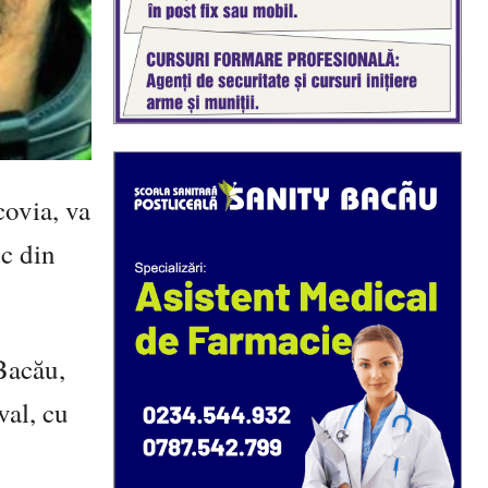
covia, va
oc din
Bacău,
val, cu