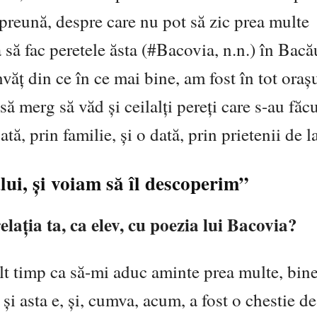
preună, despre care nu pot să zic prea multe
 să fac peretele ăsta (#Bacovia, n.n.) în Bacă
văț din ce în ce mai bine, am fost în tot oraș
 merg să văd și ceilalți pereți care s-au făcu
tă, prin familie, și o dată, prin prietenii de l
lui, și voiam să îl descoperim”
elația ta, ca elev, cu poezia lui Bacovia?
lt timp ca să-mi aduc aminte prea multe, bine
și asta e, și, cumva, acum, a fost o chestie d