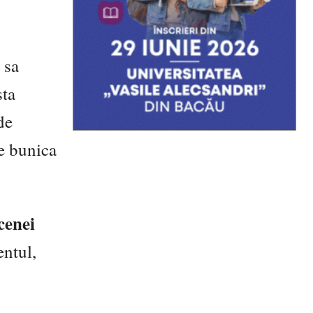
 sa
sta
de
de bunica
cenei
entul,