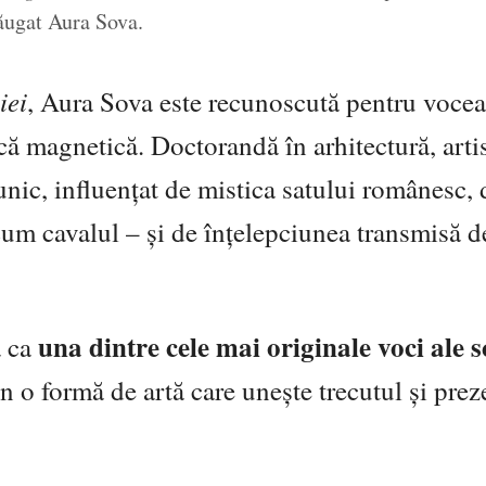
ăugat Aura Sova.
iei
, Aura Sova este recunoscută pentru vocea
că magnetică. Doctorandă în arhitectură, arti
unic, influențat de mistica satului românesc, 
cum cavalul – și de înțelepciunea transmisă 
una dintre cele mai originale voci ale s
ă ca
n o formă de artă care unește trecutul și prez
.