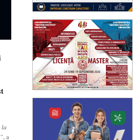
i
t
 la
i”
, a