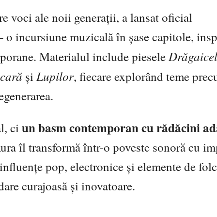
 voci ale noii generații, a lansat oficial
 o incursiune muzicală în șase capitole, insp
Drăgaice
mporane. Materialul include piesele
cară
Lupilor
și
, fiecare explorând teme pre
regenerarea.
un basm contemporan cu rădăcini ad
l, ci
Aura îl transformă într-o poveste sonoră cu im
influențe pop, electronice și elemente de folc
dare curajoasă și inovatoare.