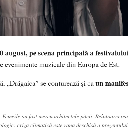
0 august, pe scena principală a festivalulu
te evenimente muzicale din Europa de Est.
un manifes
ă, „Drăgaica” se conturează și ca
. Femeile au fost mereu arhitectele păcii. Reîntoarcerea
ologic: criza climatică este rana deschisă a prezentulu