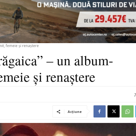
it, femeie și renaștere
răgaica” – un album-
emeie și renaștere
7
Acțiune