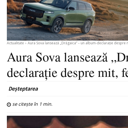
Actualitate
Aura Sova lansează „Drăgaica” – un album-declarație despre m
Aura Sova lansează „D
declarație despre mit, f
Deșteptarea
se citește în
1
min.