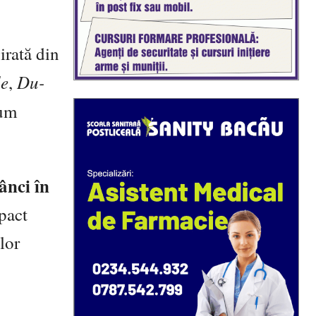
irată din
le
Du-
,
cum
ânci în
pact
lor