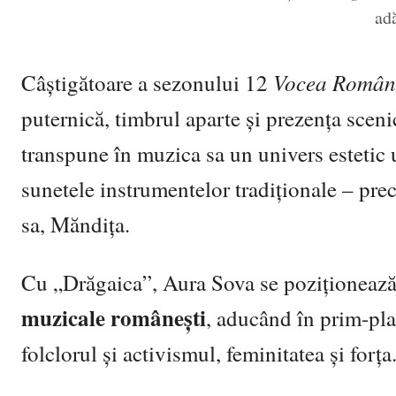
ad
Vocea Român
Câștigătoare a sezonului 12
puternică, timbrul aparte și prezența sceni
transpune în muzica sa un univers estetic 
sunetele instrumentelor tradiționale – pre
sa, Măndița.
Cu „Drăgaica”, Aura Sova se poziționeaz
muzicale românești
, aducând în prim-pla
folclorul și activismul, feminitatea și forța