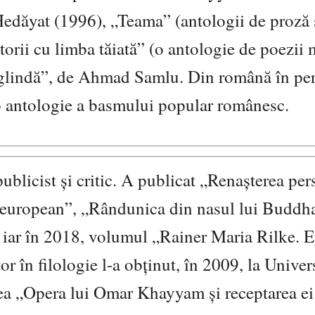
edăyat (1996), „Teama” (antologii de proză 
rii cu limba tăiată” (o antologie de poezii m
oglindă”, de Ahmad Samlu. Din română în pe
 o antologie a basmului popular românesc.
publicist și critic. A publicat „Renașterea per
european”, „Rândunica din nasul lui Buddh
”, iar în 2018, volumul „Rainer Maria Rilke. E
or în filologie l-a obținut, în 2009, la Univer
ea „Opera lui Omar Khayyam și receptarea ei