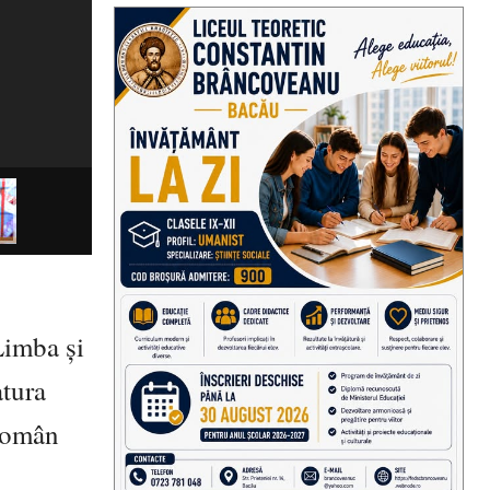
Limba și
atura
 român