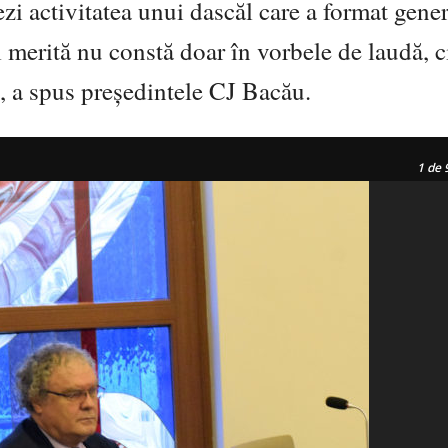
zi activitatea unui dascăl care a format gener
îl merită nu constă doar în vorbele de laudă, c
e”, a spus președintele CJ Bacău.
1
de 