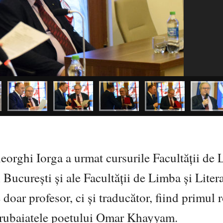
eorghi Iorga a urmat cursurile Facultății de 
București și ale Facultății de Limba și Liter
doar profesor, ci și traducător, fiind primul
e rubaiatele poetului Omar Khayyam.