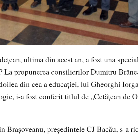
ețean, ultima din acest an, a fost una specia
? La propunerea consilierilor Dumitru Brăne
 doilea din cea a educației, lui Gheorghi Iorga
logie, i-a fost conferit titlul de „Cetățean de 
n Brașoveanu, președintele CJ Bacău, s-a rid