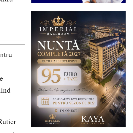
entru
ce
iind
Rutier