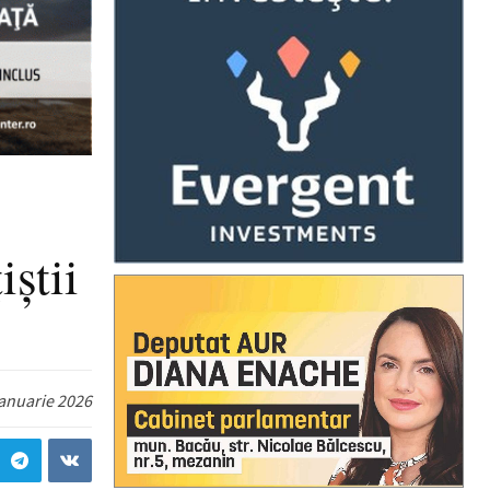
.
iștii
ianuarie 2026