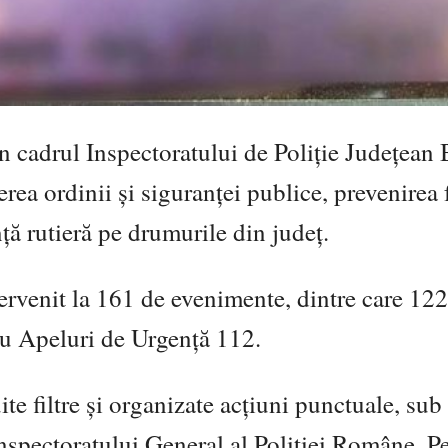
din cadrul Inspectoratului de Poliție Județean
ea ordinii și siguranței publice, prevenirea 
nță rutieră pe drumurile din județ.
intervenit la 161 de evenimente, dintre care 122
ru Apeluri de Urgență 112.
uite filtre și organizate acțiuni punctuale, sub
nspectoratului General al Poliției Române. P