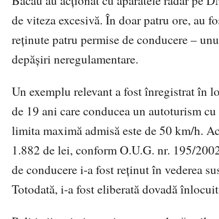
Bacău au acționat cu aparatele radar pe DN
de viteza excesivă. În doar patru ore, au fo
reținute patru permise de conducere – unul 
depășiri neregulamentare.
Un exemplu relevant a fost înregistrat în l
de 19 ani care conducea un autoturism cu
limita maximă admisă este de 50 km/h. Ace
1.882 de lei, conform O.U.G. nr. 195/2002 
de conducere i-a fost reținut în vederea s
Totodată, i-a fost eliberată dovadă înlocuit