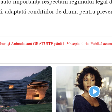
r auto importanța respectării regimului legal 
ă, adaptată condițiilor de drum, pentru preve
chimburi și Animale sunt GRATUITE până la 30 septembrie. Publică acum