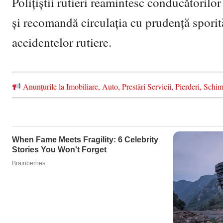
Polițiștii rutieri reamintesc conducătorilo
și recomandă circulația cu prudență sporit
accidentelor rutiere.
Anunțurile la Imobiliare, Auto, Prestări Servicii, Pierderi, S