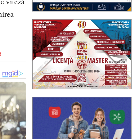
de viteză
nirea
!