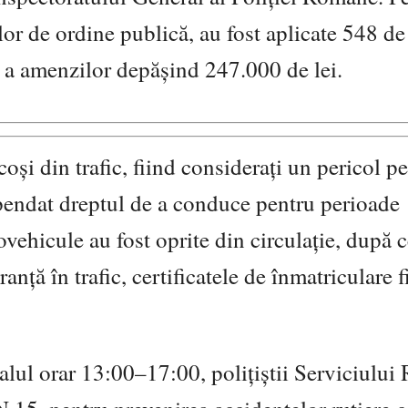
elor de ordine publică, au fost aplicate 548 de
ă a amenzilor depășind 247.000 de lei.
oși din trafic, fiind considerați un pericol p
uspendat dreptul de a conduce pentru perioade
vehicule au fost oprite din circulație, după 
anță în trafic, certificatele de înmatriculare f
rvalul orar 13:00–17:00, polițiștii Serviciului 