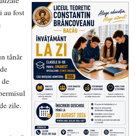
cauzate
i au fost
u
un tânăr
nde
 de
 permisul
de zile.