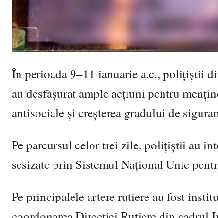
În perioada 9–11 ianuarie a.c., polițiștii 
au desfășurat ample acțiuni pentru menținer
antisociale și creșterea gradului de sigura
Pe parcursul celor trei zile, polițiștii au 
sesizate prin Sistemul Național Unic pent
Pe principalele artere rutiere au fost instit
coordonarea Direcției Rutiere din cadrul I