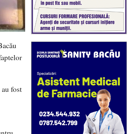
 Bacău
faptelor
 au fost
entru