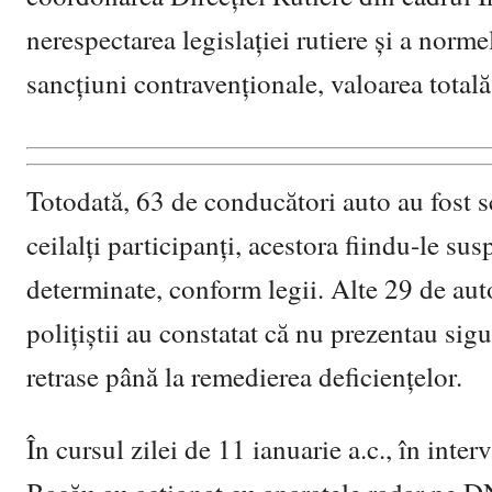
nerespectarea legislației rutiere și a norm
sancțiuni contravenționale, valoarea total
Totodată, 63 de conducători auto au fost sc
ceilalți participanți, acestora fiindu-le s
determinate, conform legii. Alte 29 de auto
polițiștii au constatat că nu prezentau sigur
retrase până la remedierea deficiențelor.
În cursul zilei de 11 ianuarie a.c., în inte