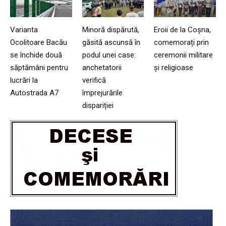
Varianta
Minoră dispărută,
Eroii de la Coșna,
Ocolitoare Bacău
găsită ascunsă în
comemorați prin
se închide două
podul unei case:
ceremonii militare
săptămâni pentru
anchetatorii
și religioase
lucrări la
verifică
Autostrada A7
împrejurările
dispariției