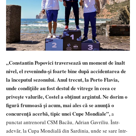
„Constantin Popovici traversează un moment de înalt
nivel, el revenindu-și foarte bine după accidentarea de
la începutul sezonului. Anul trecut, la Porto Flavia,
unde condițiile au fost destul de vitrege în ceea ce
privește valurile, Costel a obținut argintul. Ne dorim o
figură frumoasă și acum, mai ales că se anunță o
concurență acerbă, tipic unei Cupe Mondiale”,
a
punctat antrenorul CSM Bacău, Adrian Gavriliu. Într-
adevăr, la Cupa Mondială din Sardinia, unde se sare într-