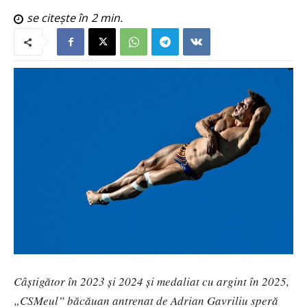
se citește în
2
min.
Câștigător în 2023 și 2024 și medaliat cu argint în 2025,
„CSMeul” băcăuan antrenat de Adrian Gavriliu speră