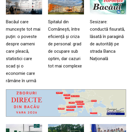
Bacăul care
Spitalul din
Sesizare:
muncește tot mai
Comănești, între
conductă fisurată,
puțin: o poveste
eficiență și criza
lăsată în paragină
despre oameni
de personal: grad
de autorități pe
care pleacă,
de ocupare sub
strada Banca
statistici care
optim, dar cazuri
Națională
scad și o
tot mai complexe
economie care
rămâne în urmă