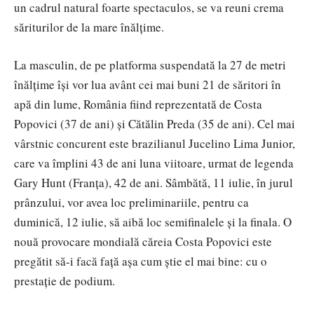
un cadrul natural foarte spectaculos, se va reuni crema
săriturilor de la mare înălțime.
La masculin, de pe platforma suspendată la 27 de metri
înălțime își vor lua avânt cei mai buni 21 de săritori în
apă din lume, România fiind reprezentată de Costa
Popovici (37 de ani) și Cătălin Preda (35 de ani). Cel mai
vârstnic concurent este brazilianul Jucelino Lima Junior,
care va împlini 43 de ani luna viitoare, urmat de legenda
Gary Hunt (Franța), 42 de ani. Sâmbătă, 11 iulie, în jurul
prânzului, vor avea loc preliminariile, pentru ca
duminică, 12 iulie, să aibă loc semifinalele și la finala. O
nouă provocare mondială căreia Costa Popovici este
pregătit să-i facă față așa cum știe el mai bine: cu o
prestație de podium.