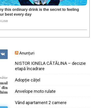
Anunțuri
NISTOR IONELA CĂTĂLINA – decizie
etapă încadrare
rmător
Adopție cățel
amul
 din
Anvelope moto rulate
Ichim
Vând apartament 2 camere