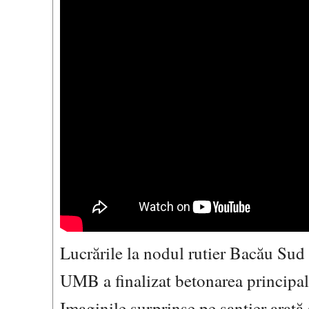
Lucrările la nodul rutier Bacău Sud
UMB a finalizat betonarea principalel
Imaginile surprinse pe șantier arată