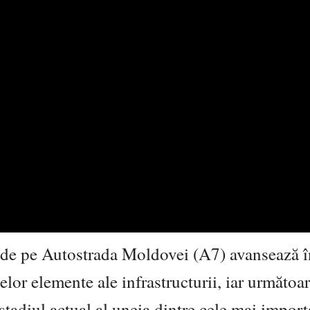
 de pe Autostrada Moldovei (A7) avansează în
or elemente ale infrastructurii, iar următoare
 stadiul actual al uneia dintre cele mai impor