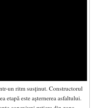
tr-un ritm susținut. Constructorul
a etapă este așternerea asfaltului.
tante conexiuni rutiere din zona