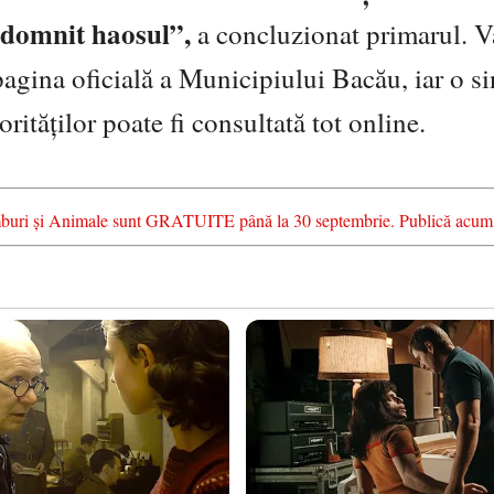
 domnit haosul”,
a concluzionat primarul.
V
pagina oficială a Municipiului Bacău, iar o si
orităților poate fi consultată tot online.
chimburi și Animale sunt GRATUITE până la 30 septembrie. Publică acum