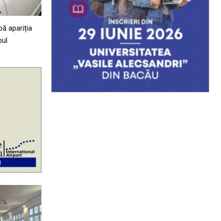
ă apariția
pul