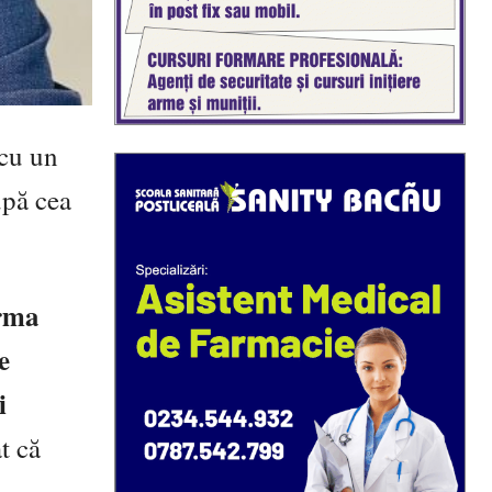
 cu un
upă cea
orma
e
i
t că