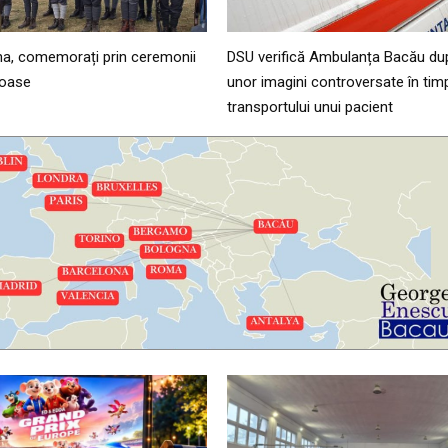
șna, comemorați prin ceremonii
DSU verifică Ambulanța Bacău dup
gioase
unor imagini controversate în tim
transportului unui pacient