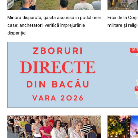
Minoră dispărută, găsită ascunsă în podul unei
Eroii de la Co
case: anchetatorii verifică împrejurările
militare și reli
dispariției