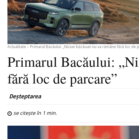
Actualitate
Primarul Bacăului: „Niciun băcăuan nu va rămâne fără loc de 
Primarul Bacăului: „N
fără loc de parcare”
Deșteptarea
se citește în
1
min.