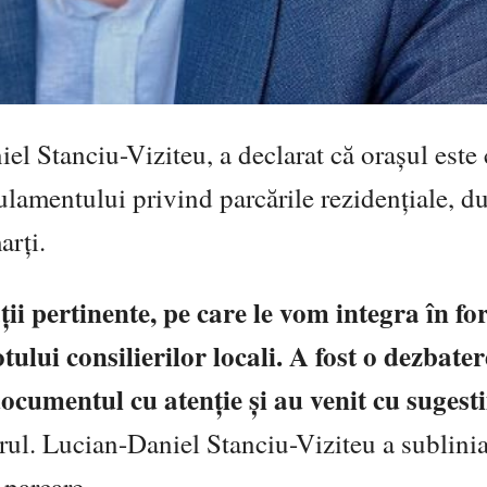
l Stanciu-Viziteu, a declarat că orașul este
lamentului privind parcările rezidențiale, d
arți.
ii pertinente, pe care le vom integra în f
tului consilierilor locali. A fost o dezbater
documentul cu atenție și au venit cu sugesti
arul. Lucian-Daniel Stanciu-Viziteu a sublinia
 parcare.