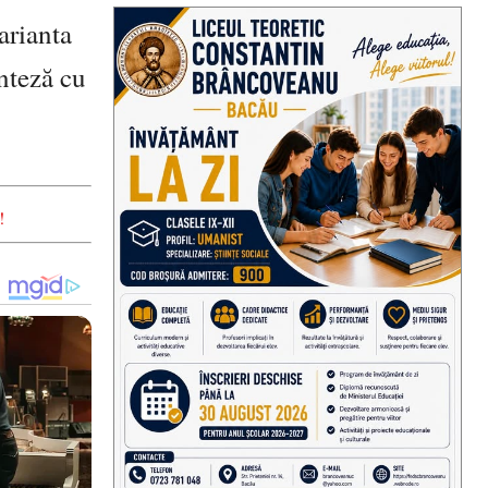
arianta
nteză cu
!