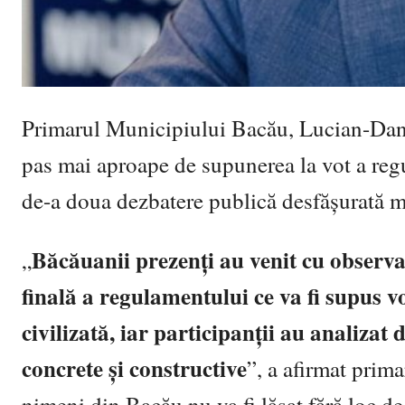
Primarul Municipiului Bacău, Lucian-Danie
pas mai aproape de supunerea la vot a regu
de-a doua dezbatere publică desfășurată m
Băcăuanii prezenți au venit cu observaț
„
finală a regulamentului ce va fi supus vo
civilizată, iar participanții au analizat 
concrete și constructive
”, a afirmat prim
nimeni din Bacău nu va fi lăsat fără loc de