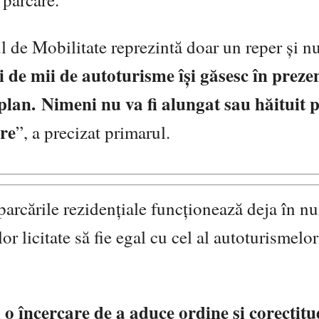
 de Mobilitate reprezintă doar un reper și n
i de mii de autoturisme își găsesc în prezen
 plan.
Nimeni nu va fi alungat sau hăituit 
are
”, a precizat primarul.
u parcările rezidențiale funcționează deja în 
r licitate să fie egal cu cel al autoturismelor
 o încercare de a aduce ordine și corectitu