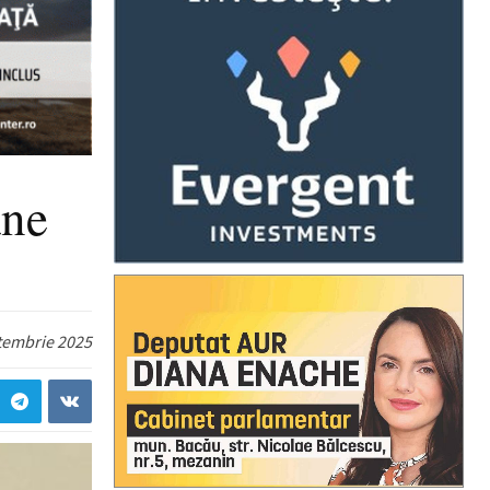
âne
tembrie 2025