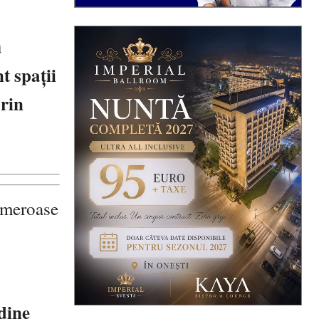
u
t spații
prin
numeroase
dine