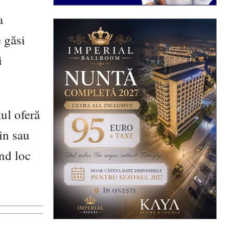
a
 găsi
i
ul oferă
in sau
nd loc