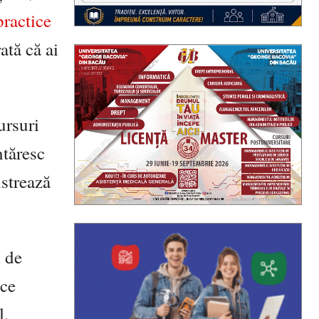
practice
ată că ai
ursuri
ntăresc
nstrează
l de
ice
l.