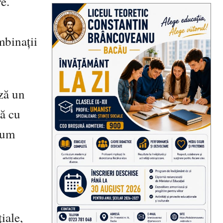
e.
mbinații
ză un
că cu
rfum
iale,