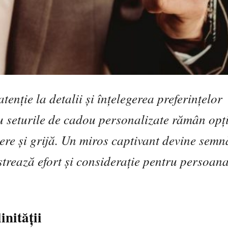
nție la detalii și înțelegerea preferințelor
u seturile de cadou personalizate rămân opț
iere și grijă. Un miros captivant devine semn
strează efort și considerație pentru persoan
nității