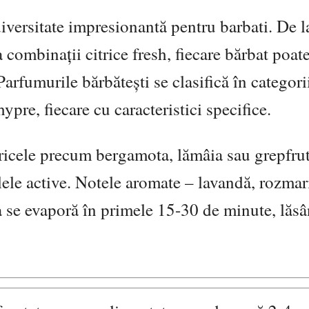
iversitate impresionantă pentru barbati. De l
combinații citrice fresh, fiecare bărbat poate
Parfumurile bărbătești se clasifică în categori
ypre, fiecare cu caracteristici specifice.
tricele precum bergamota, lămâia sau grepfrut
lele active. Notele aromate – lavandă, rozmar
 se evaporă în primele 15-30 de minute, lăsâ