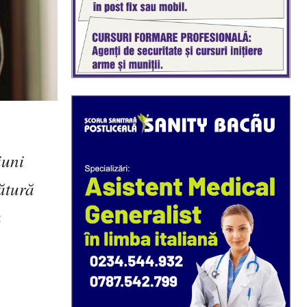
iuni
ătură
a