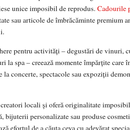
iese unice imposibil de reprodus.
Cadourile 
tate sau articole de îmbrăcăminte premium ar
i.
ere pentru activități – degustări de vinuri, c
uri la spa – creează momente împărțite care î
ete la concerte, spectacole sau expoziții demo
eatori locali și oferă originalitate imposibi
ă, bijuterii personalizate sau produse cosmet
ază efortul de a căuta ceva cu adevărat specia