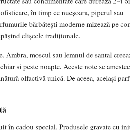
fructate sau condimentate care durează 2-4 or
ofisticare, în timp ce nucșoara, piperul sau
rfumurile bărbătești moderne mizează pe co
pășind clișeele tradiționale.
ne. Ambra, moscul sau lemnul de santal creea
 chiar si peste noapte. Aceste note se ameste
mnătură olfactivă unică. De aceea, același pa
tă
it în cadou special. Produsele gravate cu iniț