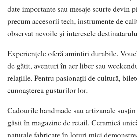
date importante sau mesaje scurte devin p
precum accesorii tech, instrumente de cali
observat nevoile și interesele destinatarulu
Experiențele oferă amintiri durabile. Vouch
de gătit, aventuri în aer liber sau weekend
relațiile. Pentru pasionații de cultură, bil
cunoașterea gusturilor lor.
Cadourile handmade sau artizanale susțin cr
găsit în magazine de retail. Ceramică unic
naturale fabricate în loturi mici demonstre