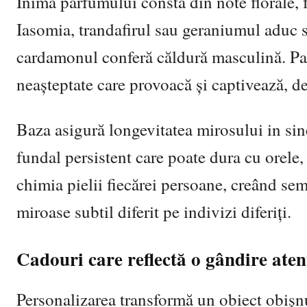
Inima parfumului constă din note florale, 
Iasomia, trandafirul sau geraniumul aduc s
cardamonul conferă căldură masculină. Pa
neașteptate care provoacă și captivează, de
Baza asigură longevitatea mirosului in si
fundal persistent care poate dura cu orele,
chimia pielii fiecărei persoane, creând se
miroase subtil diferit pe indivizi diferiți.
Cadouri care reflectă o gândire aten
Personalizarea transformă un obiect obișnu