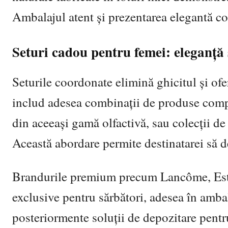
Ambalajul atent și prezentarea elegantă co
Seturi cadou pentru femei: eleganță ș
Seturile coordonate elimină ghicitul și of
includ adesea combinații de produse comp
din aceeași gamă olfactivă, sau colecții de 
Această abordare permite destinatarei să 
Brandurile premium precum Lancôme, Estée
exclusive pentru sărbători, adesea în ambal
posteriormente soluții de depozitare pentru