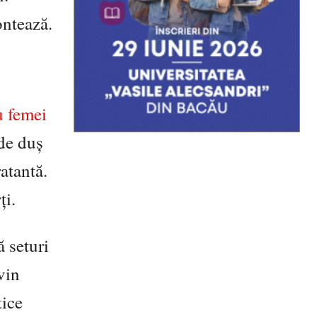
ontează.
u femei
de duș
atantă.
ți.
 seturi
vin
tice