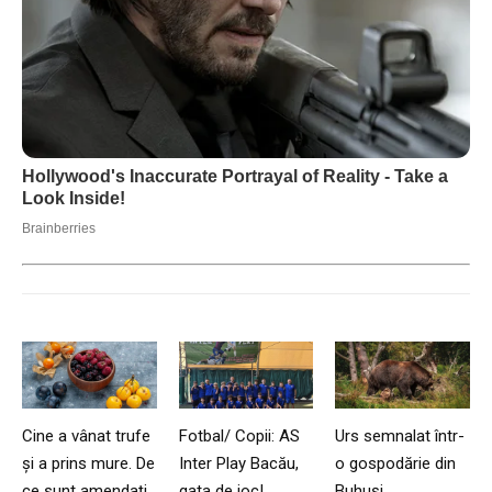
Cine a vânat trufe
Fotbal/ Copii: AS
Urs semnalat într-
și a prins mure. De
Inter Play Bacău,
o gospodărie din
ce sunt amendați
gata de joc!
Buhuși.