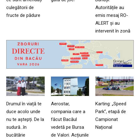
culegătorii de
Autoritățile au
fructe de pădure
emis mesaj RO-
ALERT și au
intervenit în zonă
Drumul în viață te
Aerostar,
Karting: „Speed
duce acolo unde
compania care a
Park”, etapă de
nu te aștepți. De la
făcut Bacăul
Campionat
sudură…în
vedetă pe Bursa
Național
bucătărie
de Valori. Acțiunile