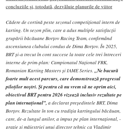
concluziile și, totodată, dezvăluie planurile de viitor
Cădere de cortină peste sezonul competițional intern de
karting. Un sezon plin, care a adus multiple satisfacții
grupării băcăuane Borțov Racing Team, confirmând
ascensiunea clubului condus de Dima Borțov. În 2025,
BRT și-a trecut în cont succese la toate cele trei întreceri
interne de prim-plan: Campionatul Național FRK,
Romanian Karting Masters și IAME Series.
„Ne bucură
foarte mult acest parcurs, care demonstrează progresul
piloților noștri. Și pentru că nu vrem să ne oprim aici,
obiectivul BRT pentru 2026 vizează inclusiv rezultate pe
plan internațional”,
a declarat președintele BRT, Dima
Borțov. Rezultate în ton cu tradiția kartingului băcăuan,
care, de-a lungul anilor, a impus pe plan internațional, -
grație și măiestriei unui director tehnic ca Vladimir