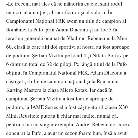
-Le trecem, mai ales că ne mândrim cu ele; sunt rodul
muncii, al ambiției, al sacrificiilor și al valorii. În
Campionatul Național FRK avem un titlu de campion al
României la Pufo, prin Adam Diaconu și un loc 3 în
ierarhia generală ocupat de Vladimir Rebenciuc la Mini
60, clasă la care alți doi sportivi ai noștri au fost aproape
de podium: Șerban Vizitiu pe locul 4 și Nikita Borțov pe
6 dintr-un total de 32 de piloți. Pe lângă titlul de la Pufo
obținut în Campionatul Național FRK, Adam Diaconu a
câștigat și titlul de campion național și la Romanian
Karting Masters la clasa Micro Rotax. Iar dacă în
campionat Șerban Vizitiu a fost foarte aproape de
podium, la IAME Series el a fost câștigătorul clasei X30
Mini. Reușitele puteau fi chiar mai multe, numai că,
pentru a lua un singur exemplu, Andrei Rebenciuc, care a
concurat la Pufo, a avut un sezon foarte bun, însă a avut