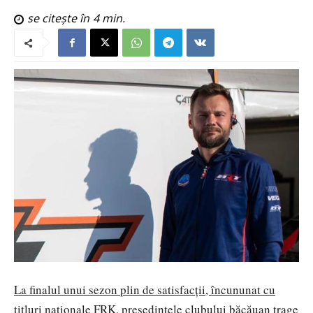
se citește în
4
min.
La finalul unui sezon plin de satisfacții, încununat cu
titluri naționale FRK, președintele clubului băcăuan trage