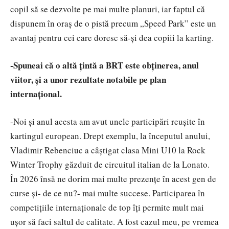
copil să se dezvolte pe mai multe planuri, iar faptul că
dispunem în oraș de o pistă precum „Speed Park” este un
avantaj pentru cei care doresc să-și dea copiii la karting.
-Spuneai că o altă țintă a BRT este obținerea, anul
viitor, și a unor rezultate notabile pe plan
internațional.
-Noi și anul acesta am avut unele participări reușite în
kartingul european. Drept exemplu, la începutul anului,
Vladimir Rebenciuc a câștigat clasa Mini U10 la Rock
Winter Trophy găzduit de circuitul italian de la Lonato.
În 2026 însă ne dorim mai multe prezențe în acest gen de
curse și- de ce nu?- mai multe succese. Participarea în
competițiile internaționale de top îți permite mult mai
ușor să faci saltul de calitate. A fost cazul meu, pe vremea