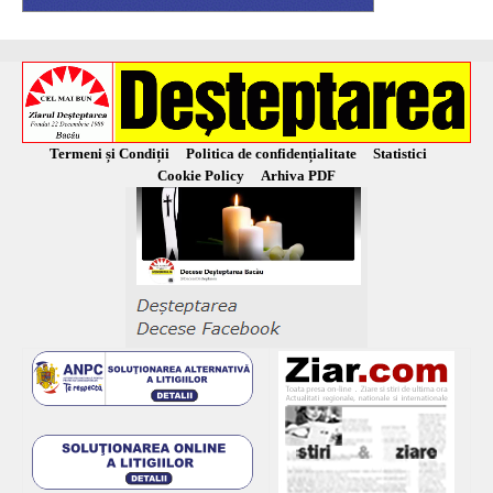
Termeni și Condiții
Politica de confidențialitate
Statistici
Cookie Policy
Arhiva PDF