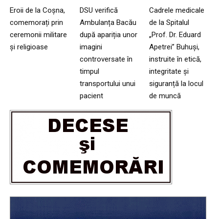
Eroii de la Coșna,
DSU verifică
Cadrele medicale
comemorați prin
Ambulanța Bacău
de la Spitalul
ceremonii militare
după apariția unor
„Prof. Dr. Eduard
și religioase
imagini
Apetrei” Buhuși,
controversate în
instruite în etică,
timpul
integritate și
transportului unui
siguranță la locul
pacient
de muncă