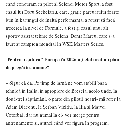
când concuram ca pilot al Selenei Motor Sport, a fost
cazul lui Doru Sechelariu, care, grație parcursului foarte
bun în kartingul de înaltă performanță, a reușit să facă
trecerea la nivel de Formule, a fost și cazul unui alt
sportiv asistat tehnic de Selena, Denis Marcu, care s-a
laureat campion mondial în WSK Masters Series.
-Pentru a „ataca” Europa în 2026 ați elaborat un plan
de pregătire anume?
– Sigur că da. Pe timp de iarnă ne vom stabili baza
tehnică în Italia, în apropiere de Brescia, acolo unde, la
două-trei săptămâni, o parte din piloții noștri- mă refer la
Adam Diaconu, la Șerban Vizitiu, la Ilia și Matvei
Cotorbai, dar nu numai la ei- vor merge pentru
antrenamente și, atunci când vor figura în program,