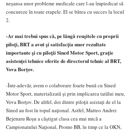
neșansa unor probleme medicale care l-au împiedicat să
concureze în toate etapele. El se bătea cu succes la locul
2.
-Ar mai trebui spus că, pe lângă reușitele cu proprii
piloți, BRT a avut și satisfacția unor rezultate
importante și cu piloții Sined Motor Sport, grație
asistenței tehnice oferite de directorul tehnic al BRT,
Vova Borțov.
-Într-adevăr, avem o colaborare foarte bună cu Sined
Motor Sport, materializată și prin implicarea tatălui meu,
Vova Borțov. De altfel, doi dintre piloții asistați de el la
Sined au fost în topul național. Astfel, Matteo Andrei
Bejenaru Roșu a câștigat clasa cea mai mică a
Campionatului Național, Promo BB, în timp ce la OKN,