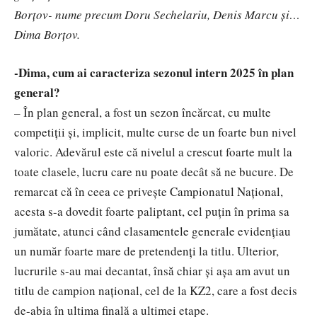
Borțov- nume precum Doru Sechelariu, Denis Marcu și…
Dima Borțov.
-Dima, cum ai caracteriza sezonul intern 2025 în plan
general?
– În plan general, a fost un sezon încărcat, cu multe
competiții și, implicit, multe curse de un foarte bun nivel
valoric. Adevărul este că nivelul a crescut foarte mult la
toate clasele, lucru care nu poate decât să ne bucure. De
remarcat că în ceea ce privește Campionatul Național,
acesta s-a dovedit foarte paliptant, cel puțin în prima sa
jumătate, atunci când clasamentele generale evidențiau
un număr foarte mare de pretendenți la titlu. Ulterior,
lucrurile s-au mai decantat, însă chiar și așa am avut un
titlu de campion național, cel de la KZ2, care a fost decis
de-abia în ultima finală a ultimei etape.