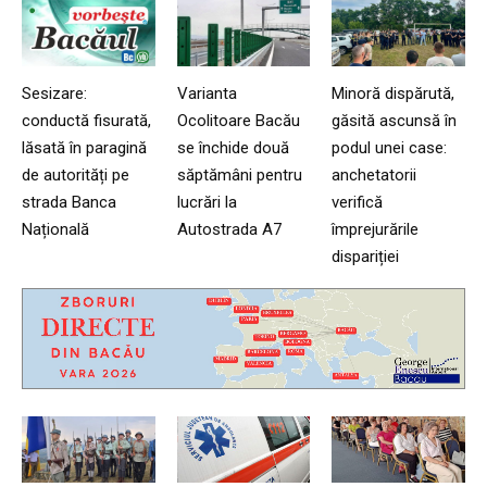
Sesizare:
Varianta
Minoră dispărută,
conductă fisurată,
Ocolitoare Bacău
găsită ascunsă în
lăsată în paragină
se închide două
podul unei case:
de autorități pe
săptămâni pentru
anchetatorii
strada Banca
lucrări la
verifică
Națională
Autostrada A7
împrejurările
dispariției