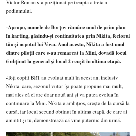
Victor Roman s-a poziționat pe treapta a treia a
podiumului.
-Apropo, numele de Borțov rămâne unul de prim plan
în karting, găsindu-și continuitatea prin Nikita, feciorul
tău și nepotul lui Vova. Anul acesta, Nikita a fost unul
dintre piloții care s-au remarcat la Mini, dovadă locul
6 obținut la general și locul 2 reușit în ultima etapă.
-Toți copiii BRT au evoluat mult în acest an, inclusiv
Nikita, care, sezonul viitor își poate propune mai mult,
mai ales că el are doar nouă ani și va putea evolua în
continuare la Mini. Nikita e ambițios, crește de la cursă la
cursă, iar locul secund obținut în ultima etapă, de care ai
amintit și tu, demonstrează că vine puternic din urmă.