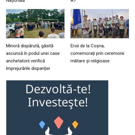
Națională
A7
Minoră dispărută, găsită
Eroii de la Coșna,
ascunsă în podul unei case:
comemorați prin ceremonii
anchetatorii verifică
militare și religioase
împrejurările dispariției