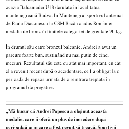
ocazia Balcaniadei U18 derulate în localitatea
muntenegreană Budva. În Muntenegru, sportivul antrenat
de Paula Diaconescu la CSM Bacău a adus României
medalia de bronz în limitele categoriei de greutate 90 kg.
În drumul său către bronzul balcanic, Andrei a avut un
parcurs foarte bun, susținând nu mai puțin de cinci
meciuri. Rezultatul său este cu atât mai important, cu cât
el a revenit recent după o accidentare, ce l-a obligat la o
perioadă de repaos urmată de o reintrare treptată în
programul de pregătire.
„Mă bucur că Andrei Popescu a obșinut această
medalie, care îi oferă un plus de încredere după
perioadaă prin care a fost nevoit să treacă. Sportivii