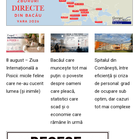
8 august – Ziua
Bacăul care
Spitalul din
Internațională a
muncește tot mai
Comănești, între
Pisicii: micile feline
puțin: o poveste
eficiență și criza
care ne-au cucerit
despre oameni
de personal: grad
lumea (și inimile)
care pleacă,
de ocupare sub
statistici care
optim, dar cazuri
scad și o
tot mai complexe
economie care
rămâne în urmă