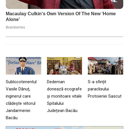
Sublocotenentul
Dedeman
S-a sfințit
Vasile Dănuț,
donează ecografe
paraclisului
inginerul care
și monitoare vitale
Protoieriei Sascut
clădește viitorul
Spitalului
Jandarmeriei
Județean Bacău
Bacău