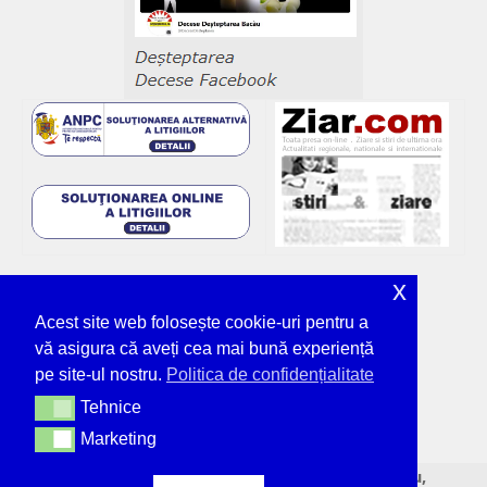
x
Acest site web folosește cookie-uri pentru a
vă asigura că aveți cea mai bună experiență
pe site-ul nostru.
Politica de confidențialitate
Tehnice
Tehnice
Marketing
Marketing
© Deșteptarea - unicul ziar tipărit din Bacău,