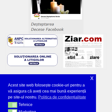
x
Acest site web folosește cookie-uri pentru a
vă asigura că aveți cea mai bună experiență
pe site-ul nostru.
Politica de confidențialitate
Tehnice
Tehnice
Marketing