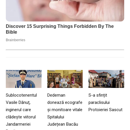
Sublocotenentul
Dedeman
S-a sfințit
Vasile Dănuț,
donează ecografe
paraclisului
inginerul care
și monitoare vitale
Protoieriei Sascut
clădește viitorul
Spitalului
Jandarmeriei
Județean Bacău