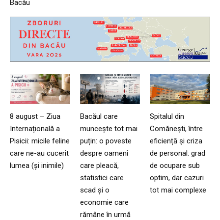
Bacău
8 august – Ziua
Bacăul care
Spitalul din
Internațională a
muncește tot mai
Comănești, între
Pisicii: micile feline
puțin: o poveste
eficiență și criza
care ne-au cucerit
despre oameni
de personal: grad
lumea (și inimile)
care pleacă,
de ocupare sub
statistici care
optim, dar cazuri
scad și o
tot mai complexe
economie care
rămâne în urmă