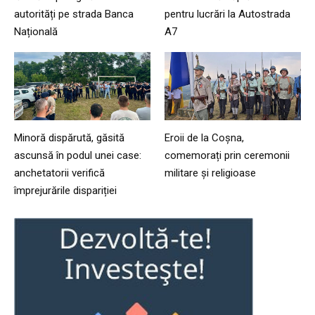
autorități pe strada Banca
pentru lucrări la Autostrada
Națională
A7
Minoră dispărută, găsită
Eroii de la Coșna,
ascunsă în podul unei case:
comemorați prin ceremonii
anchetatorii verifică
militare și religioase
împrejurările dispariției