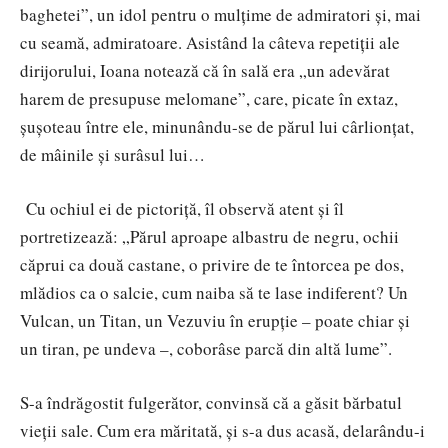
baghetei”, un idol pentru o mulțime de admiratori și, mai
cu seamă, admiratoare. Asistând la câteva repetiții ale
dirijorului, Ioana notează că în sală era „un adevărat
harem de presupuse melomane”, care, picate în extaz,
șușoteau între ele, minunându-se de părul lui cârlionțat,
de mâinile și surâsul lui…
Cu ochiul ei de pictoriță, îl observă atent și îl
portretizează: „Părul aproape albastru de negru, ochii
căprui ca două castane, o privire de te întorcea pe dos,
mlădios ca o salcie, cum naiba să te lase indiferent? Un
Vulcan, un Titan, un Vezuviu în erupție – poate chiar și
un tiran, pe undeva –, coborâse parcă din altă lume”.
S-a îndrăgostit fulgerător, convinsă că a găsit bărbatul
vieții sale. Cum era măritată, și s-a dus acasă, delarându-i