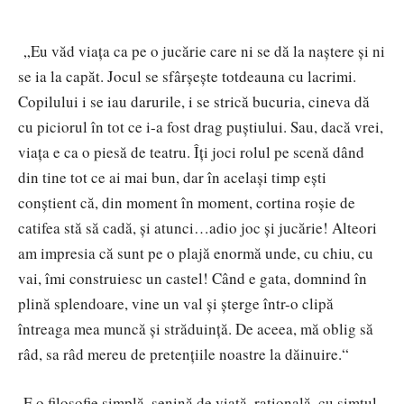
„Eu văd viața ca pe o jucărie care ni se dă la naștere și ni
se ia la capăt. Jocul se sfârșește totdeauna cu lacrimi.
Copilului i se iau darurile, i se strică bucuria, cineva dă
cu piciorul în tot ce i-a fost drag puștiului. Sau, dacă vrei,
viața e ca o piesă de teatru. Îți joci rolul pe scenă dând
din tine tot ce ai mai bun, dar în același timp ești
conștient că, din moment în moment, cortina roșie de
catifea stă să cadă, și atunci…adio joc și jucărie! Alteori
am impresia că sunt pe o plajă enormă unde, cu chiu, cu
vai, îmi construiesc un castel! Când e gata, domnind în
plină splendoare, vine un val și șterge într-o clipă
întreaga mea muncă și străduință. De aceea
, mă oblig să
râd, sa râd mereu de pretențiile noastre la dăinuire.“
E o filosofie simplă, senină de viață, rațională, cu simțul