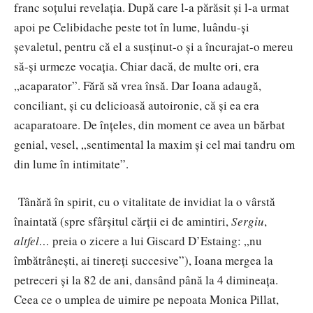
franc soțului revelația. După care l-a părăsit și l-a urmat
apoi pe Celibidache peste tot în lume, luându-și
șevaletul, pentru că el a susținut-o și a încurajat-o mereu
să-și urmeze vocația. Chiar dacă, de multe ori, era
„acaparator”. Fără să vrea însă. Dar Ioana adaugă,
conciliant, și cu delicioasă autoironie, că și ea era
acaparatoare. De înțeles, din moment ce avea un bărbat
genial, vesel, „sentimental la maxim și cel mai tandru om
din lume în intimitate”.
Tânără în spirit, cu o vitalitate de invidiat la o vârstă
înaintată (spre sfârşitul cărţii ei de amintiri,
Sergiu
,
altfel…
preia o zicere a lui Giscard D’Estaing: „nu
îmbătrâneşti, ai tinereţi succesive”), Ioana mergea la
petreceri și la 82 de ani, dansând până la 4 dimineața.
Ceea ce o umplea de uimire pe nepoata Monica Pillat,