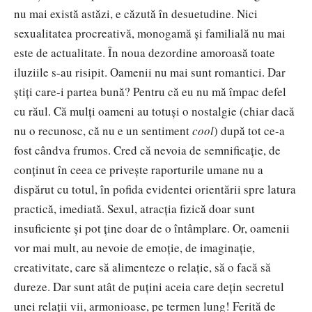
nu mai există astăzi, e căzută în desuetudine. Nici
sexualitatea procreativă, monogamă şi familială nu mai
este de actualitate. În noua dezordine amoroasă toate
iluziile s-au risipit. Oamenii nu mai sunt romantici. Dar
ştiţi care-i partea bună? Pentru că eu nu mă împac defel
cu răul. Că mulți oameni au totuși o nostalgie (chiar dacă
nu o recunosc, că nu e un sentiment
cool
) după tot ce-a
fost cândva frumos. Cred că nevoia de semnificaţie, de
conţinut în ceea ce priveşte raporturile umane nu a
dispărut cu totul, în pofida evidentei orientării spre latura
practică, imediată. Sexul, atracţia fizică doar sunt
insuficiente şi pot ţine doar de o întâmplare. Or, oamenii
vor mai mult, au nevoie de emoţie, de imaginaţie,
creativitate, care să alimenteze o relaţie, să o facă să
dureze. Dar sunt atât de puţini aceia care deţin secretul
unei relaţii vii, armonioase, pe termen lung! Ferită de