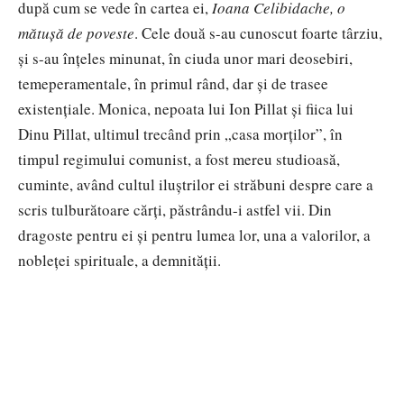
după cum se vede în cartea ei,
Ioana Celibidache, o
mătușă de poveste
. Cele două s-au cunoscut foarte târziu,
și s-au înțeles minunat, în ciuda unor mari deosebiri,
temeperamentale, în primul rând, dar și de trasee
existențiale. Monica, nepoata lui Ion Pillat și fiica lui
Dinu Pillat, ultimul trecând prin „casa morților”, în
timpul regimului comunist, a fost mereu studioasă,
cuminte, având cultul iluștrilor ei străbuni despre care a
scris tulburătoare cărți, păstrându-i astfel vii. Din
dragoste pentru ei și pentru lumea lor, una a valorilor, a
nobleței spirituale, a demnității.