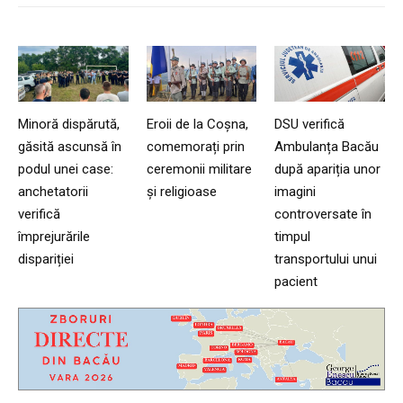
Minoră dispărută,
Eroii de la Coșna,
DSU verifică
găsită ascunsă în
comemorați prin
Ambulanța Bacău
podul unei case:
ceremonii militare
după apariția unor
anchetatorii
și religioase
imagini
verifică
controversate în
împrejurările
timpul
dispariției
transportului unui
pacient