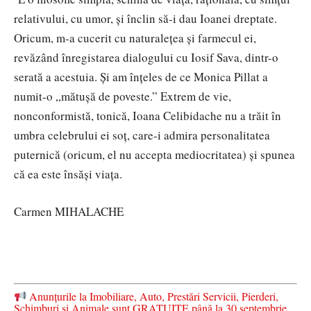
relativului, cu umor, și înclin să-i dau Ioanei dreptate.
Oricum, m-a cucerit cu naturalețea și farmecul ei,
revăzând înregistarea dialogului cu Iosif Sava, dintr-o
serată a acestuia. Și am înțeles de ce Monica Pillat a
numit-o „mătușă de poveste.” Extrem de vie,
nonconformistă, tonică, Ioana Celibidache nu a trăit în
umbra celebrului ei soț, care-i admira personalitatea
puternică (oricum, el nu accepta mediocritatea) și spunea
că ea este însăși viața.
Carmen MIHALACHE
Anunțurile la Imobiliare, Auto, Prestări Servicii, Pierderi,
Schimburi și Animale sunt GRATUITE până la 30 septembrie.