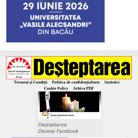
Termeni și Condiții
Politica de confidențialitate
Statistici
Cookie Policy
Arhiva PDF