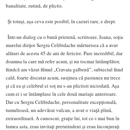
banalitate, rutină, de plictis.
Şi totuşi, aşa ceva este posibil, în cazuri rare, e drept.
Într-un dialog cu o bună prietenă, scriitoare, Ioana, soţia
marelui dirijor Sergiu Celibidache mărturisea că a avut
alături de acesta 45 de ani de fericire. Pare incredibil, dar
doamna la care mă refer acum, și nu tocmai întâmplător,
fiindcă am văzut filmul „Cravata galbenă”, subiectul fiind
cald, foarte discutat acum, susținea că pasiunea nu trece
şi că ea şi celebrul ei soţ nu s-au plictisit niciodată. Aşa
cum ei i se întâmplase în cele două mariaje anterioare.
Dar cu Sergiu Celibidache, personalitate excepţională,
tumultoasă, un adevărat vulcan, a avut o viață plină,
extraordinară. A cunoscut, graţie lui, tot ce-i mai bun în
lumea asta, erau invitaţi pretutindeni şi erau înconjuraţi