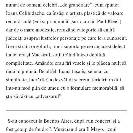
numai de oameni celebri, „de grandoare”, cum spunea
Ioana Celibidache, ea însăşi o artistă plastică de valoare
recunoscută (era supranumită „surioara lui Paul Klee”),
dar de o mare modestie, refuzând categoric să emită
judecăţi asupra ilustrelor personaje pe care le-a cunoscut.
Îi era străin orgoliul și nu-i suporta pe cei cu acest defect.
La fel era și Maestrul, soții trăind într-o deplină
complicitate. Amândoi erau firi vesele și le plăcea mult să
râdă împreună. De altfel, Ioana (așa își semna, cu
simplitate, lucrările) a dezvăluit secretul fericirii în doi
într-un mod plin de umor, cu o formulare memorabilă: să
știi să râzi cu „adversarul”.
S-au cunoscut la Buenos Aires, după cun concert, și a
fost „coup de foudre”. Muzicianul era Il Mago, „zeul