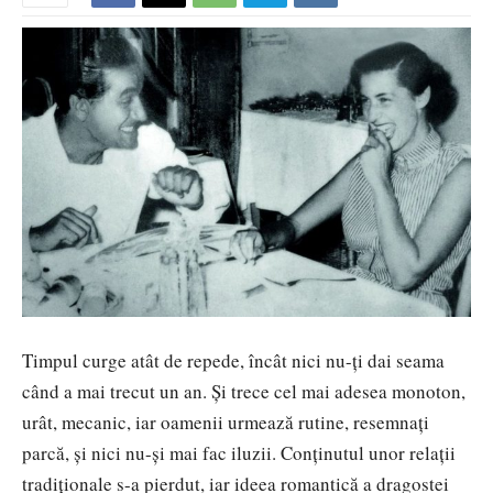
Timpul curge atât de repede, încât nici nu-ți dai seama
când a mai trecut un an. Și trece cel mai adesea monoton,
urât, mecanic, iar oamenii urmează rutine, resemnați
parcă, și nici nu-şi mai fac iluzii. Conţinutul unor relaţii
tradiţionale s-a pierdut, iar ideea romantică a dragostei