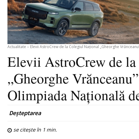
Actualitate
Elevii AstroCrew de la Colegiul Național „Gheorghe Vrănceanu”
Elevii AstroCrew de la
„Gheorghe Vrănceanu” 
Olimpiada Națională de
Deșteptarea
se citește în
1
min.