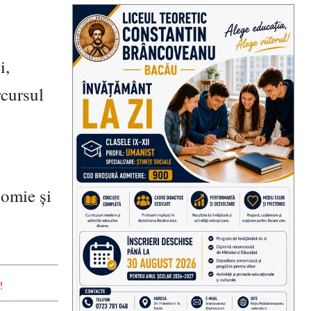
i,
rcursul
nomie și
!