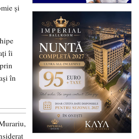
omie și
chipe
ți îi
 prin
ași în
 Murariu,
nsiderat