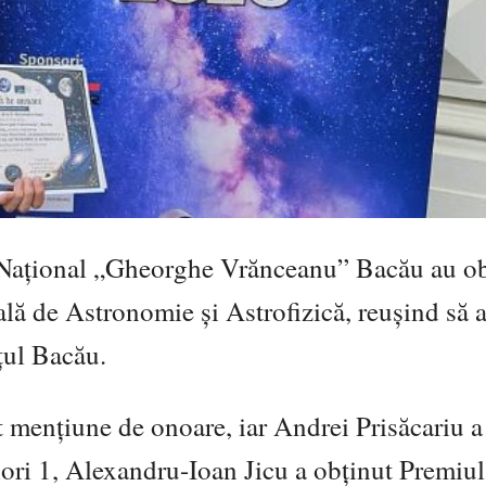
 Național „Gheorghe Vrănceanu” Bacău
au ob
ală de Astronomie și Astrofizică, reușind să 
țul Bacău.
t mențiune de onoare, iar Andrei Prisăcariu a
ri 1, Alexandru-Ioan Jicu a obținut Premiul 