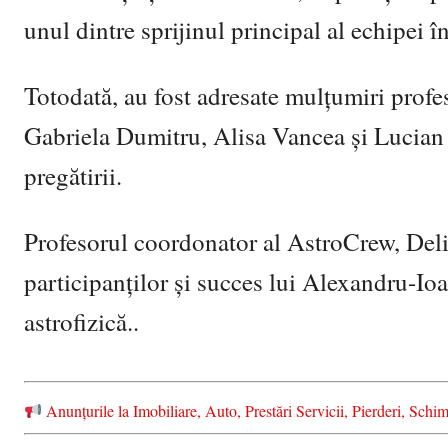
unul dintre sprijinul principal al echipei î
Totodată, au fost adresate mulțumiri profes
Gabriela Dumitru, Alisa Vancea și Lucian L
pregătirii.
Profesorul coordonator al AstroCrew, Delia P
participanților și succes lui Alexandru-Ioa
astrofizică..
Anunțurile la Imobiliare, Auto, Prestări Servicii, Pierderi, S