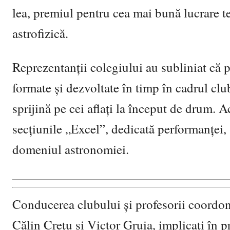
lea, premiul pentru cea mai bună lucrare teo
astrofizică.
Reprezentanții colegiului au subliniat că 
formate și dezvoltate în timp în cadrul cl
sprijină pe cei aflați la început de drum. 
secțiunile „Excel”, dedicată performanței, ș
domeniul astronomiei.
Conducerea clubului și profesorii coordon
Călin Crețu și Victor Gruia, implicați în p