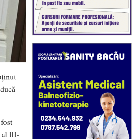
ținut
aducă
 fost
al III-