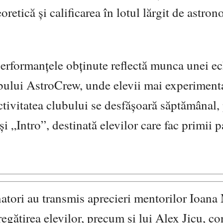
retică și calificarea în lotul lărgit de astron
performanțele obținute reflectă munca unei e
ubului AstroCrew, unde elevii mai experimenta
Activitatea clubului se desfășoară săptămânal,
i „Intro”, destinată elevilor care fac primii p
atori au transmis aprecieri mentorilor Ioana
regătirea elevilor, precum și lui Alex Jicu, co