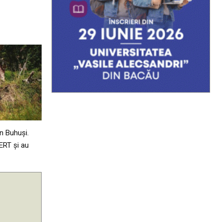
n Buhuși.
ERT și au