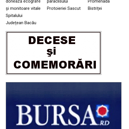
donează ecografe
paraclisului
Promenada
și monitoare vitale
Protoieriei Sascut
Bistriței
Spitalului
Județean Bacău