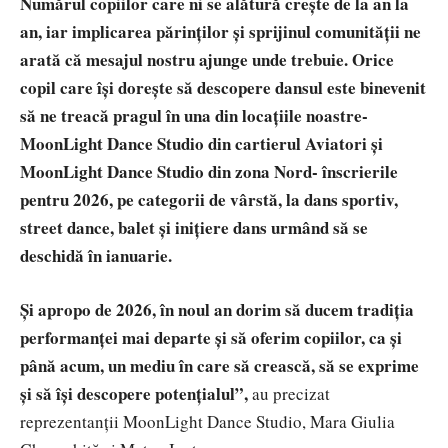
Numărul copiilor care ni se alătură crește de la an la
an, iar implicarea părinților și sprijinul comunității ne
arată că mesajul nostru ajunge unde trebuie. Orice
copil care își dorește să descopere dansul este binevenit
să ne treacă pragul în una din locațiile noastre-
MoonLight Dance Studio din cartierul Aviatori și
MoonLight Dance Studio din zona Nord- înscrierile
pentru 2026, pe categorii de vârstă, la dans sportiv,
street dance, balet și inițiere dans urmând să se
deschidă în ianuarie.
Și apropo de 2026, în noul an dorim să ducem tradiția
performanței mai departe și să oferim copiilor, ca și
până acum, un mediu în care să crească, să se exprime
și să își descopere potențialul”,
au precizat
reprezentanții MoonLight Dance Studio, Mara Giulia