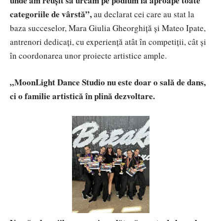
unde am reușit să urcăm pe podium la aproape toate
categoriile de vârstă”,
au declarat cei care au stat la
baza succeselor, Mara Giulia Gheorghiță și Mateo Ipate,
antrenori dedicați, cu experiență atât în competiții, cât și
în coordonarea unor proiecte artistice ample.
„MoonLight Dance Studio nu este doar o sală de dans,
ci o familie artistică în plină dezvoltare.