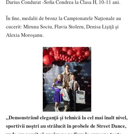
Darius Condurat -Sofia Condrea la Clasa H, 10-11 ani.
În fine, medalii de bronz la Campionatele Naționale au
cucerit: Miruna Sociu, Flavia Stoleru, Denisa Lișiță și
Alexia Moroșanu.
„Demonstrând eleganță și tehnică la cel mai înalt nivel,
sportivii noștri au strălucit în probele de Street Dance,