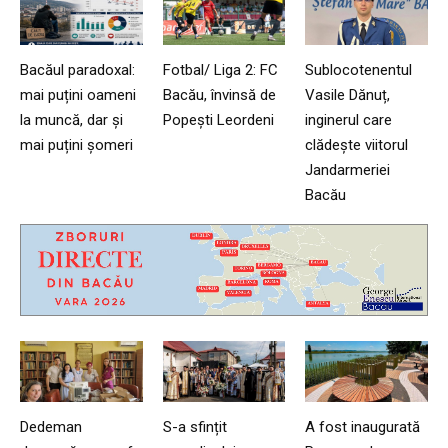
Bacăul paradoxal:
Fotbal/ Liga 2: FC
Sublocotenentul
mai puțini oameni
Bacău, învinsă de
Vasile Dănuț,
la muncă, dar și
Popești Leordeni
inginerul care
mai puțini șomeri
clădește viitorul
Jandarmeriei
Bacău
Dedeman
S-a sfințit
A fost inaugurată