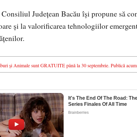
, Consiliul Județean Bacău își propune să co
oare și la valorificarea tehnologiilor emergen
ățenilor.
chimburi și Animale sunt GRATUITE până la 30 septembrie. Publică acum