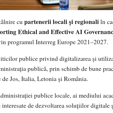
partenerii locali și regionali
tâlnire cu
în ca
orting Ethical and Effective AI Governanc
 prin programul Interreg Europe 2021–2027.
ticilor publice privind digitalizarea și utiliz
administrația publică, prin schimb de bune prac
 de Jos, Italia, Letonia și România.
 administrației publice locale, ai mediului aca
 interesate de dezvoltarea soluțiilor digitale 