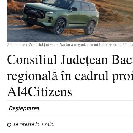
Actualitate
Consiliul Județean Bacău a organizat o întâlnire regională în c
Consiliul Județean Bacă
regională în cadrul pro
AI4Citizens
Deșteptarea
se citește în
1
min.