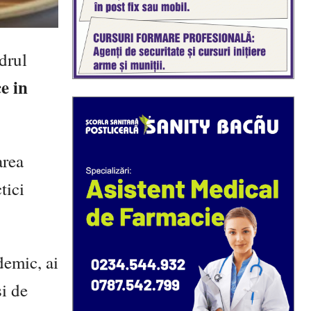
drul
e in
area
tici
demic, ai
și de