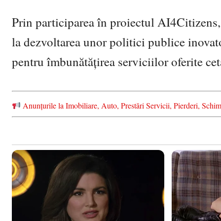
Prin participarea în proiectul AI4Citizens
la dezvoltarea unor politici publice inovat
pentru îmbunătățirea serviciilor oferite cet
Anunțurile la Imobiliare, Auto, Prestări Servicii, Pierderi, S