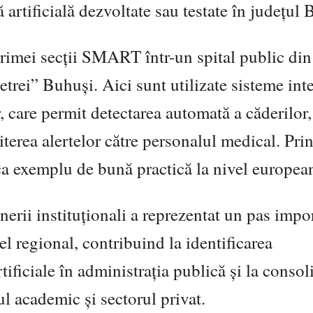
artificială dezvoltate sau testate în județul 
rimei secții SMART într-un spital public din
trei” Buhuși. Aici sunt utilizate sisteme int
, care permit detectarea automată a căderilor,
iterea alertelor către personalul medical. Prin
 ca exemplu de bună practică la nivel europea
enerii instituționali a reprezentat un pas impo
el regional, contribuind la identificarea
rtificiale în administrația publică și la consol
ul academic și sectorul privat.