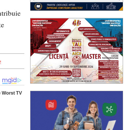
ntribuie
te
!