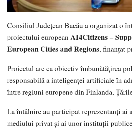
Consiliul Județean Bacău a organizat o în
AI4Citizens – Supp
proiectului european
European Cities and Regions
, finanțat
Proiectul are ca obiectiv îmbunătățirea poli
responsabilă a inteligenței artificiale în 
între regiuni europene din Finlanda, Țările
La întâlnire au participat reprezentanți ai
mediului privat și ai unor instituții publice