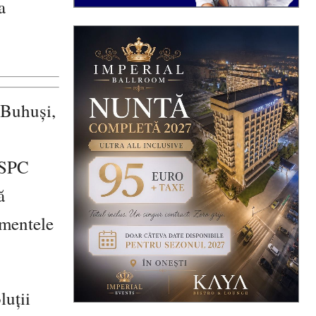
a
 Buhuși,
ASPC
ă
amentele
luții