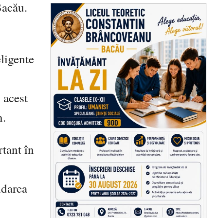
Bacău.
eligente
 acest
n.
rtant în
idarea