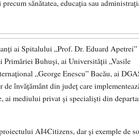
nii precum sănătatea, educația sau administrați
tanți ai Spitalului „Prof. Dr. Eduard Apetrei”
 Primăriei Buhuși, ai Universității „Vasile
Internațional „George Enescu” Bacău, ai DG
lor de învățământ din județ care implementeaz
e, ai mediului privat și specialiști din depart
l proiectului AI4Citizens, dar și exemple de so