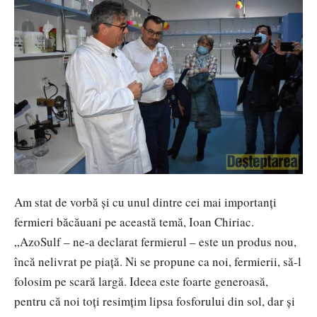
Am stat de vorbă și cu unul dintre cei mai importanți
fermieri băcăuani pe această temă, Ioan Chiriac.
„AzoSulf – ne-a declarat fermierul – este un produs nou,
încă nelivrat pe piață. Ni se propune ca noi, fermierii, să-l
folosim pe scară largă. Ideea este foarte generoasă,
pentru că noi toți resimțim lipsa fosforului din sol, dar și