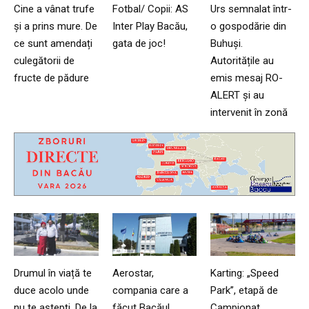
Cine a vânat trufe
Fotbal/ Copii: AS
Urs semnalat într-
și a prins mure. De
Inter Play Bacău,
o gospodărie din
ce sunt amendați
gata de joc!
Buhuși.
culegătorii de
Autoritățile au
fructe de pădure
emis mesaj RO-
ALERT și au
intervenit în zonă
Drumul în viață te
Aerostar,
Karting: „Speed
duce acolo unde
compania care a
Park”, etapă de
nu te aștepți. De la
făcut Bacăul
Campionat