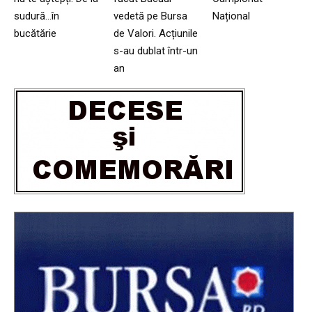
sudură…în
vedetă pe Bursa
Național
bucătărie
de Valori. Acțiunile
s-au dublat într-un
an