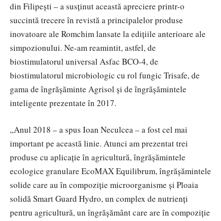
din Filipești – a susținut această apreciere printr-o
succintă trecere în revistă a principalelor produse
inovatoare ale Romchim lansate la edițiile anterioare ale
simpozionului. Ne-am reamintit, astfel, de
biostimulatorul universal Asfac BCO-4, de
biostimulatorul microbiologic cu rol fungic Trisafe, de
gama de îngrășăminte Agrisol și de îngrășămintele
inteligente prezentate în 2017.
„Anul 2018 – a spus Ioan Neculcea – a fost cel mai
important pe această linie. Atunci am prezentat trei
produse cu aplicație în agricultură, îngrășămintele
ecologice granulare EcoMAX Equilibrum, îngrășămintele
solide care au în compoziție microorganisme și Ploaia
solidă Smart Guard Hydro, un complex de nutrienți
pentru agricultură, un îngrășământ care are în compoziție