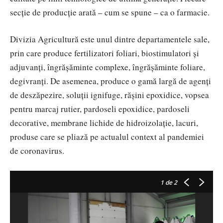
secție de producție arată – cum se spune – ca o farmacie.
Divizia Agricultură este unul dintre departamentele sale,
prin care produce fertilizatori foliari, biostimulatori și
adjuvanți, îngrășăminte complexe, îngrășăminte foliare,
degivranți. De asemenea, produce o gamă largă de agenți
de deszăpezire, soluții ignifuge, rășini epoxidice, vopsea
pentru marcaj rutier, pardoseli epoxidice, pardoseli
decorative, membrane lichide de hidroizolație, lacuri,
produse care se pliază pe actualul context al pandemiei
de coronavirus.
1
de 2