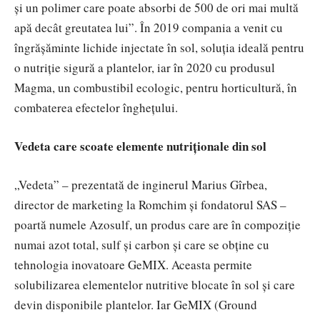
și un polimer care poate absorbi de 500 de ori mai multă
apă decât greutatea lui”. În 2019 compania a venit cu
îngrășăminte lichide injectate în sol, soluția ideală pentru
o nutriție sigură a plantelor, iar în 2020 cu produsul
Magma, un combustibil ecologic, pentru horticultură, în
combaterea efectelor înghețului.
Vedeta care scoate elemente nutriționale din sol
„Vedeta” – prezentată de inginerul Marius Gîrbea,
director de marketing la Romchim și fondatorul SAS –
poartă numele Azosulf, un produs care are în compoziție
numai azot total, sulf și carbon și care se obține cu
tehnologia inovatoare GeMIX. Aceasta permite
solubilizarea elementelor nutritive blocate în sol și care
devin disponibile plantelor. Iar GeMIX (Ground