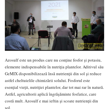
Azosulf este un produs care nu conține fosfor și potasiu,
elemente indispensabile în nutriția plantelor. Aditivul său
GeMIX disponibilizează însă nutrienții din sol și reduce
astfel cheltuielile chimizării solului. Fosforul este
esențial vieții, nutriției plantelor, dar tot mai rar în natură.
Astfel, agricultorii aplică îngrășăminte fosfatice, care
costă mult. Azosulf e mai ieftin și scoate nutrienții din
sol.