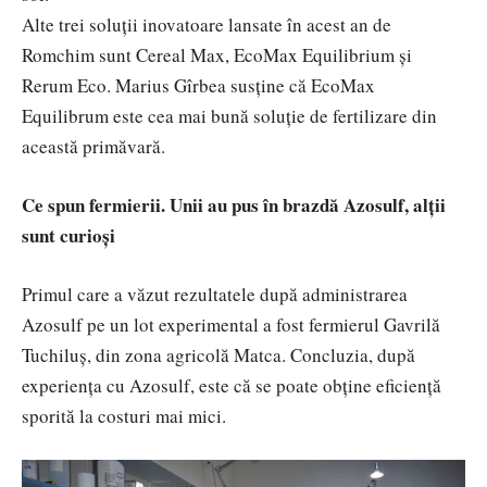
Alte trei soluții inovatoare lansate în acest an de
Romchim sunt Cereal Max, EcoMax Equilibrium şi
Rerum Eco. Marius Gîrbea susține că EcoMax
Equilibrum este cea mai bună soluție de fertilizare din
această primăvară.
Ce spun fermierii. Unii au pus în brazdă Azosulf, alții
sunt curioși
Primul care a văzut rezultatele după administrarea
Azosulf pe un lot experimental a fost fermierul Gavrilă
Tuchiluș, din zona agricolă Matca. Concluzia, după
experiența cu Azosulf, este că se poate obține eficiență
sporită la costuri mai mici.