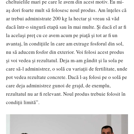
cheltuielile mari pe care le avem din acest motiv. Eu mi-
aș dori foarte mult să folosesc noul produs. Am înțeles că
ar trebui administrate 200 kg la hectar și vreau să văd
dacă într-o singură etapă sau în mai multe. Și dacă el ar fi
la același preț cu ce avem acum pe piață și tot ar fi un
avantaj, în condițiile în care am extrage fosforul din sol,
nu să aducem fosfor din exterior. Voi folosi acest produs
și voi vedea și rezultatul. Deja m-am gândit și la sola pe
care să-l administrez, o solă cu variații de fertilitate, unde
pot vedea rezultate concrete. Dacă l-aș folosi pe o solă pe
care deja administrez gunoi de grajd, de exemplu,
rezultatul nu ar fi relevant. Noul produs trebuie folosit în
condiții limită”.