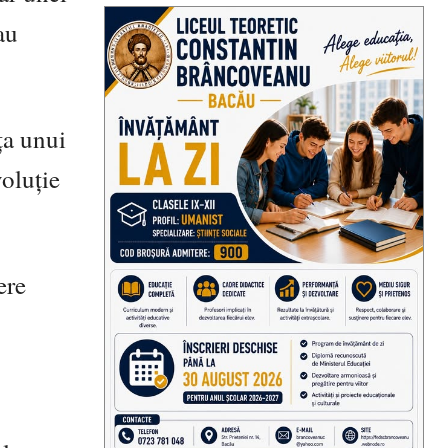
au
ța unui
voluție
ere