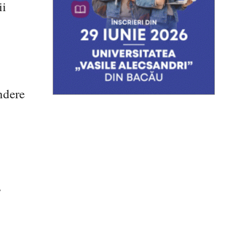
ii
ndere
,