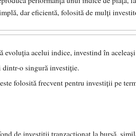
reproducă performanța unui indice de piață, fă
mplă, dar eficientă, folosită de mulți investit
evoluția acelui indice, investind în aceleași 
dintr-o singură investiție.
este folosită frecvent pentru investiții pe ter
d de investiții tranzacționat la bursă, simil