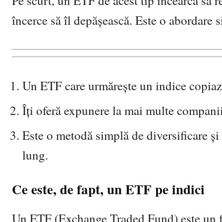
Pe scurt, un ETF de acest tip încearcă să 
încerce să îl depășească. Este o abordare si
Un ETF care urmărește un indice copiază 
Îți oferă expunere la mai multe companii 
Este o metodă simplă de diversificare și 
lung.
Ce este, de fapt, un ETF pe indici
Un ETF (Exchange Traded Fund) este un fon