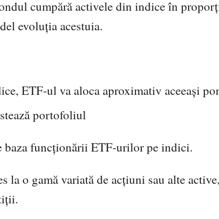
ndul cumpără activele din indice în proporț
del evoluția acestuia.
ice, ETF-ul va aloca aproximativ aceeași po
stează portofoliul
 baza funcționării ETF-urilor pe indici.
s la o gamă variată de acțiuni sau alte active
ții.