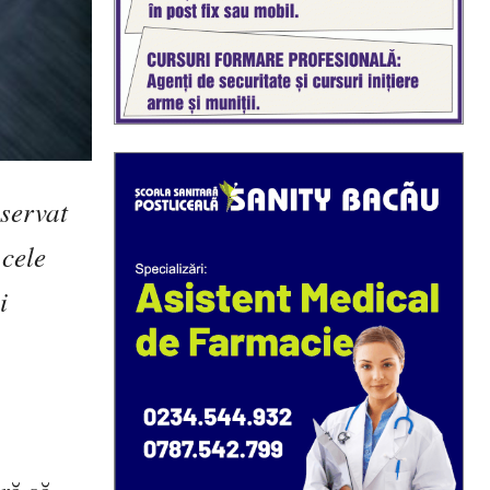
bservat
cele
i