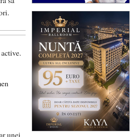
ră să
ori.
active.
men
ar unei