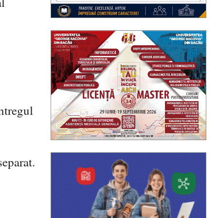
al
ntregul
separat.