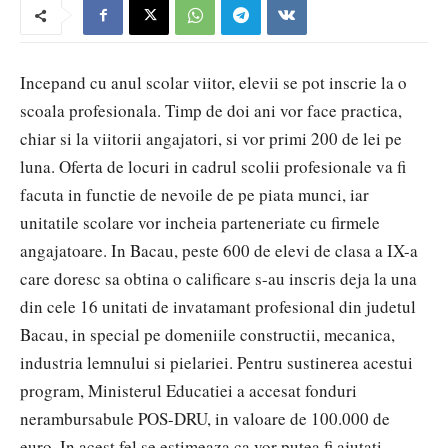
Incepand cu anul scolar viitor, elevii se pot inscrie la o
scoala profesionala. Timp de doi ani vor face practica,
chiar si la viitorii angajatori, si vor primi 200 de lei pe
luna. Oferta de locuri in cadrul scolii profesionale va fi
facuta in functie de nevoile de pe piata munci, iar
unitatile scolare vor incheia parteneriate cu firmele
angajatoare. In Bacau, peste 600 de elevi de clasa a IX-a
care doresc sa obtina o calificare s-au inscris deja la una
din cele 16 unitati de invatamant profesional din judetul
Bacau, in special pe domeniile constructii, mecanica,
industria lemnului si pielariei. Pentru sustinerea acestui
program, Ministerul Educatiei a accesat fonduri
nerambursabule POS-DRU, in valoare de 100.000 de
euro. In acest fel se estimeaza ca vor putea fi ajutati