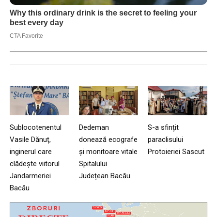
Sublocotenentul
Dedeman
S-a sfințit
Vasile Dănuț,
donează ecografe
paraclisului
inginerul care
și monitoare vitale
Protoieriei Sascut
clădește viitorul
Spitalului
Jandarmeriei
Județean Bacău
Bacău