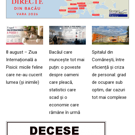
8 august – Ziua
Bacăul care
Spitalul din
Internațională a
muncește tot mai
Comănești, între
Pisicii: micile feline
puțin: o poveste
eficiență și criza
care ne-au cucerit
despre oameni
de personal: grad
lumea (și inimile)
care pleacă,
de ocupare sub
statistici care
optim, dar cazuri
scad și o
tot mai complexe
economie care
rămâne în urmă