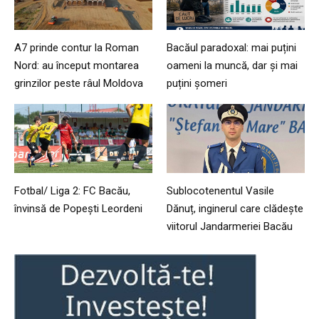
A7 prinde contur la Roman
Bacăul paradoxal: mai puțini
Nord: au început montarea
oameni la muncă, dar și mai
grinzilor peste râul Moldova
puțini șomeri
Fotbal/ Liga 2: FC Bacău,
Sublocotenentul Vasile
învinsă de Popești Leordeni
Dănuț, inginerul care clădește
viitorul Jandarmeriei Bacău