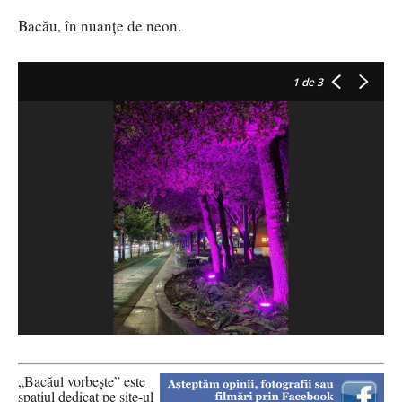
Bacău, în nuanțe de neon.
1
de 3
„Bacăul vorbește” este
spațiul dedicat pe site-ul