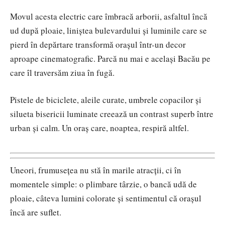
Movul acesta electric care îmbracă arborii, asfaltul încă
ud după ploaie, liniștea bulevardului și luminile care se
pierd în depărtare transformă orașul într-un decor
aproape cinematografic. Parcă nu mai e același Bacău pe
care îl traversăm ziua în fugă.
Pistele de biciclete, aleile curate, umbrele copacilor și
silueta bisericii luminate creează un contrast superb între
urban și calm. Un oraș care, noaptea, respiră altfel.
Uneori, frumusețea nu stă în marile atracții, ci în
momentele simple: o plimbare târzie, o bancă udă de
ploaie, câteva lumini colorate și sentimentul că orașul
încă are suflet.