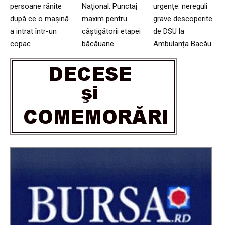
persoane rănite
Național: Punctaj
urgențe: nereguli
după ce o mașină
maxim pentru
grave descoperite
a intrat într-un
câștigătorii etapei
de DSU la
copac
băcăuane
Ambulanța Bacău