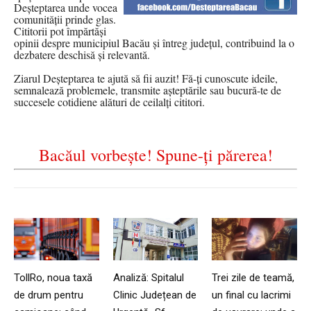
Deșteptarea unde vocea
comunității prinde glas.
Cititorii pot împărtăși
opinii despre municipiul Bacău și întreg județul, contribuind la o
dezbatere deschisă și relevantă.
Ziarul Deșteptarea te ajută să fii auzit! Fă-ți cunoscute ideile,
semnalează problemele, transmite așteptările sau bucură-te de
succesele cotidiene alături de ceilalți cititori.
Bacăul vorbește! Spune-ți părerea!
TollRo, noua taxă
Analiză: Spitalul
Trei zile de teamă,
de drum pentru
Clinic Județean de
un final cu lacrimi