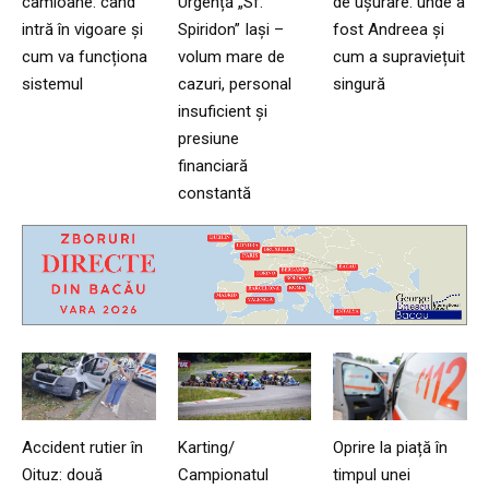
camioane: când
Urgență „Sf.
de ușurare: unde a
intră în vigoare și
Spiridon” Iași –
fost Andreea și
cum va funcționa
volum mare de
cum a supraviețuit
sistemul
cazuri, personal
singură
insuficient și
presiune
financiară
constantă
Accident rutier în
Karting/
Oprire la piață în
Oituz: două
Campionatul
timpul unei