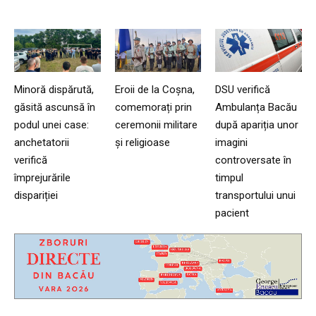
Minoră dispărută,
Eroii de la Coșna,
DSU verifică
găsită ascunsă în
comemorați prin
Ambulanța Bacău
podul unei case:
ceremonii militare
după apariția unor
anchetatorii
și religioase
imagini
verifică
controversate în
împrejurările
timpul
dispariției
transportului unui
pacient