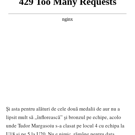
Și asta pentru alături de cele două medalii de aur nu a
lipsit mult să „înflorească” și bronzul pe echipe, acolo
unde Tudor Margasoiu s-a clasat pe locul 4 cu echipa la
U18 și pe 5 la U20. Nu e nimic, rămâne pentru data