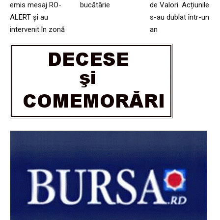
emis mesaj RO-
bucătărie
de Valori. Acțiunile
ALERT și au
s-au dublat într-un
intervenit în zonă
an