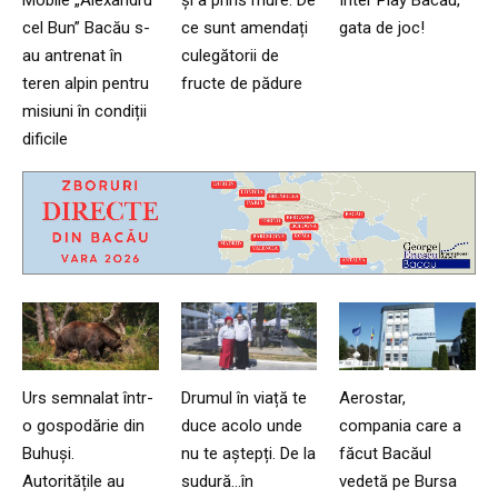
Mobile „Alexandru
și a prins mure. De
Inter Play Bacău,
cel Bun” Bacău s-
ce sunt amendați
gata de joc!
au antrenat în
culegătorii de
teren alpin pentru
fructe de pădure
misiuni în condiții
dificile
Urs semnalat într-
Drumul în viață te
Aerostar,
o gospodărie din
duce acolo unde
compania care a
Buhuși.
nu te aștepți. De la
făcut Bacăul
Autoritățile au
sudură…în
vedetă pe Bursa