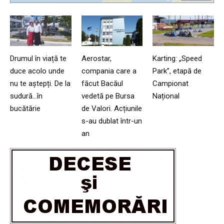
Drumul în viață te
Aerostar,
Karting: „Speed
duce acolo unde
compania care a
Park”, etapă de
nu te aștepți. De la
făcut Bacăul
Campionat
sudură…în
vedetă pe Bursa
Național
bucătărie
de Valori. Acțiunile
s-au dublat într-un
an