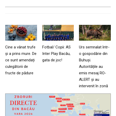
Cine a vânat trufe
Fotbal/ Copii: AS
Urs semnalat într-
și a prins mure. De
Inter Play Bacău,
o gospodărie din
ce sunt amendați
gata de joc!
Buhuși.
culegătorii de
Autoritățile au
fructe de pădure
emis mesaj RO-
ALERT și au
intervenit în zonă