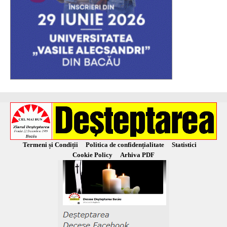
Termeni și Condiții
Politica de confidențialitate
Statistici
Cookie Policy
Arhiva PDF